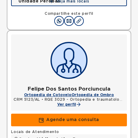
Unidade Peróbas
Veja mais locais
Rua das Perobas, Jardim Oriental, Sao Paulo, SP,
04321120 •
Mapa
Compartilhe este perfil
Felipe Dos Santos Porciuncula
Ortopedia de Cotovelo
Ortopedia de Ombro
CRM 5123/AL
•
RQE 3029 - Ortopedia e traumatologia
Ver perfil
Agende uma consulta
Locais de Atendimento