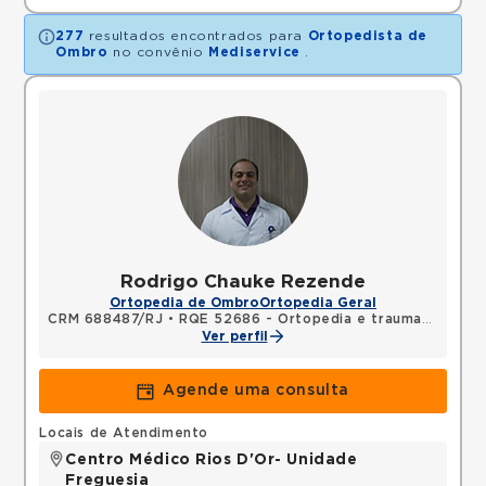
277
resultados encontrados para
Ortopedista de
Ombro
no convênio
Mediservice
.
Rodrigo Chauke Rezende
Ortopedia de Ombro
Ortopedia Geral
CRM 688487/RJ
•
RQE 52686 - Ortopedia e traumatologia
Ver perfil
Agende uma consulta
Locais de Atendimento
Centro Médico Rios D'Or- Unidade
Freguesia