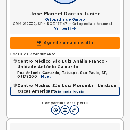
Jose Manoel Dantas Junior
Ortopedia de Ombro
CRM 212332/SP
•
RQE 131147 - Ortopedia e traumatologia
Ver perfil
Agende uma consulta
Locais de Atendimento
Centro Médico São Luiz Anália Franco -
Unidade Antônio Camardo
Rua Antonio Camardo, Tatuape, Sao Paulo, SP,
03178200 •
Mapa
Centro Médico São Luiz Morumbi - Unidade
Oscar Americano
Veja mais locais
Rua Engenheiro Oscar Americano, Morumbi, Sao
Paulo, SP, 05673050 •
Mapa
Compartilhe este perfil