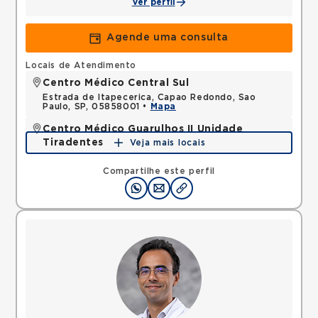
Ver perfil
Agende uma consulta
Locais de Atendimento
Centro Médico Central Sul
Estrada de Itapecerica, Capao Redondo, Sao
Paulo, SP, 05858001 •
Mapa
Centro Médico Guarulhos II Unidade
Tiradentes
Veja mais locais
Avenida Tiradentes, Jardim Guarulhos, Guarulhos,
SP, 07090000 •
Mapa
Compartilhe este perfil