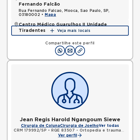
Fernando Falcão
Rua Fernando Falcao, Mooca, Sao Paulo, SP,
03180002 •
Mapa
Centro Médico Guarulhos II Unidade
Tiradentes
Veja mais locais
Avenida Tiradentes, Jardim Guarulhos, Guarulhos,
SP, 07090000 •
Mapa
Compartilhe este perfil
Jean Regis Harold Ngangoum Siewe
Cirurgia de Coluna
Cirurgia de Joelho
Ver todas
CRM 179992/SP
•
RQE 83507 - Ortopedia e traumatologia
Ver perfil