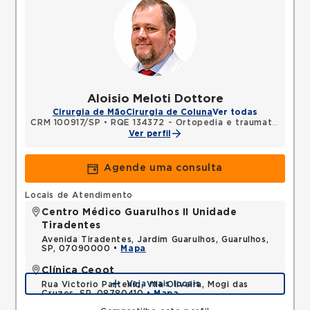
Aloisio Meloti Dottore
Cirurgia de Mão
Cirurgia de Coluna
Ver todas
CRM 100917/SP
•
RQE 134372 - Ortopedia e traumatologia
Ver perfil
Agende uma consulta
Locais de Atendimento
Centro Médico Guarulhos II Unidade
Tiradentes
Avenida Tiradentes, Jardim Guarulhos, Guarulhos,
SP, 07090000 •
Mapa
Clínica Ceoot
Veja mais locais
Rua Victorio Partenio, Vila Oliveira, Mogi das
Cruzes, SP, 08780410 •
Mapa