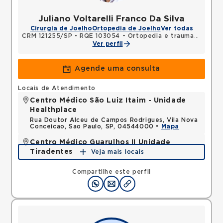
Juliano Voltarelli Franco Da Silva
Cirurgia de Joelho
Ortopedia de Joelho
Ver todas
CRM 121255/SP
•
RQE 103054 - Ortopedia e traumatologia
Ver perfil
Agende uma consulta
Locais de Atendimento
Centro Médico São Luiz Itaim - Unidade
Healthplace
Rua Doutor Alceu de Campos Rodrigues, Vila Nova
Conceicao, Sao Paulo, SP, 04544000 •
Mapa
Centro Médico Guarulhos II Unidade
Tiradentes
Veja mais locais
Avenida Tiradentes, Jardim Guarulhos, Guarulhos,
SP, 07090000 •
Mapa
Compartilhe este perfil