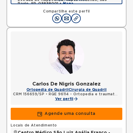
Paulo, SP, 05858001 •
Mapa
Compartilhe este perfil
Carlos De Nigris Gonzalez
Ortopedia de Quadril
Cirurgia de Quadril
CRM 156659/SP
•
RQE 96114 - Ortopedia e traumatologia
Ver perfil
Agende uma consulta
Locais de Atendimento
Centro Médico São Luiz Anália Franco -