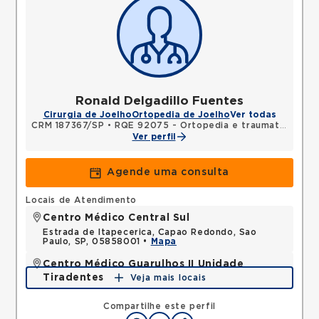
Ronald Delgadillo Fuentes
Cirurgia de Joelho
Ortopedia de Joelho
Ver todas
CRM 187367/SP
•
RQE 92075 - Ortopedia e traumatologia
Ver perfil
Agende uma consulta
Locais de Atendimento
Centro Médico Central Sul
Estrada de Itapecerica, Capao Redondo, Sao
Paulo, SP, 05858001 •
Mapa
Centro Médico Guarulhos II Unidade
Tiradentes
Veja mais locais
Avenida Tiradentes, Jardim Guarulhos, Guarulhos,
SP, 07090000 •
Mapa
Compartilhe este perfil