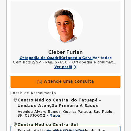
Cleber Furlan
Ortopedia de Quadril
Ortopedia Geral
Ver todas
CRM 113212/SP
•
RQE 67690 - Ortopedia e traumatologia
Ver perfil
Agende uma consulta
Locais de Atendimento
Centro Médico Central do Tatuapé -
Unidade Atenção Primária A Saude
Avenida Alvaro Ramos, Quarta Parada, Sao Paulo,
SP, 03330002 •
Mapa
Centro Médico Central Sul
Veja mais locais
Estrada de Itapecerica, Capao Redondo, Sao