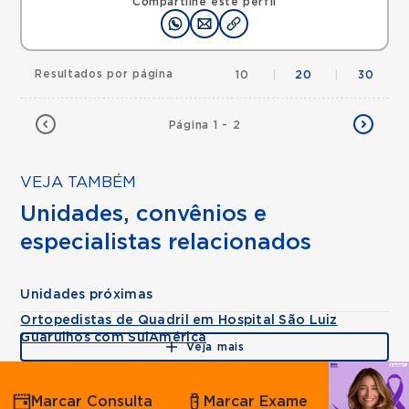
Compartilhe este perfil
Resultados por página
10
|
20
|
30
Página 1 - 2
VEJA TAMBÉM
Unidades, convênios e
especialistas relacionados
Unidades próximas
Ortopedistas de Quadril em Hospital São Luiz
Guarulhos com SulAmérica
Veja mais
Agende
Marcar Consulta
Marcar Exame
por