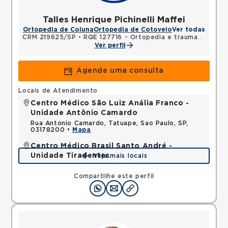
Talles Henrique Pichinelli Maffei
Ortopedia de Coluna
Ortopedia de Cotovelo
Ver todas
CRM 219625/SP
•
RQE 127716 - Ortopedia e traumatologia
Ver perfil
Agende uma consulta
Locais de Atendimento
Centro Médico São Luiz Anália Franco -
Unidade Antônio Camardo
Rua Antonio Camardo, Tatuape, Sao Paulo, SP,
03178200 •
Mapa
Centro Médico Brasil Santo André -
Unidade Tiradentes
Veja mais locais
Rua Tiradentes, Vila Dora, Santo Andre, SP,
09030560 •
Mapa
Compartilhe este perfil