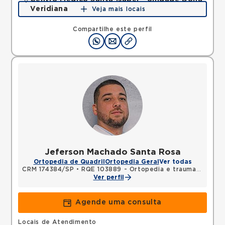
Veridiana
Veja mais locais
Rua Dona Veridiana, Vila Buarque, Sao Paulo, SP,
01238010 •
Mapa
Compartilhe este perfil
Jeferson Machado Santa Rosa
Ortopedia de Quadril
Ortopedia Geral
Ver todas
CRM 174384/SP
•
RQE 103889 - Ortopedia e traumatologia
Ver perfil
Agende uma consulta
Locais de Atendimento