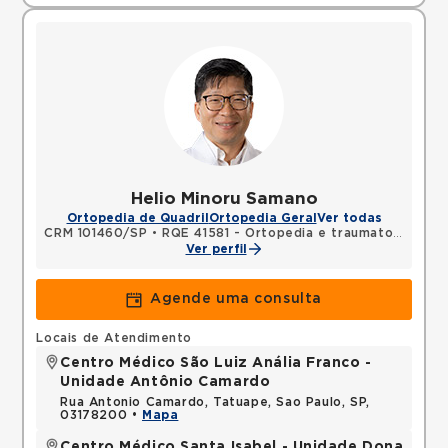
Helio Minoru Samano
Ortopedia de Quadril
Ortopedia Geral
Ver todas
CRM 101460/SP
•
RQE 41581 - Ortopedia e traumatologia
Ver perfil
Agende uma consulta
Locais de Atendimento
Centro Médico São Luiz Anália Franco -
Unidade Antônio Camardo
Rua Antonio Camardo, Tatuape, Sao Paulo, SP,
03178200 •
Mapa
Centro Médico Santa Isabel - Unidade Dona