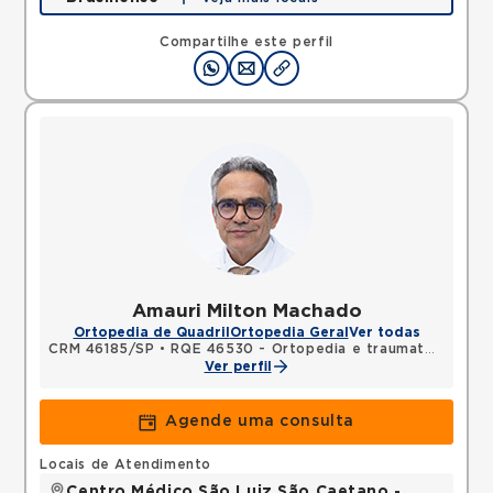
Rua Americo Brasiliense, Centro, Sao Bernardo do
Campo, SP, 09715021 •
Mapa
Compartilhe este perfil
Amauri Milton Machado
Ortopedia de Quadril
Ortopedia Geral
Ver todas
CRM 46185/SP
•
RQE 46530 - Ortopedia e traumatologia
Ver perfil
Agende uma consulta
Locais de Atendimento
Centro Médico São Luiz São Caetano -