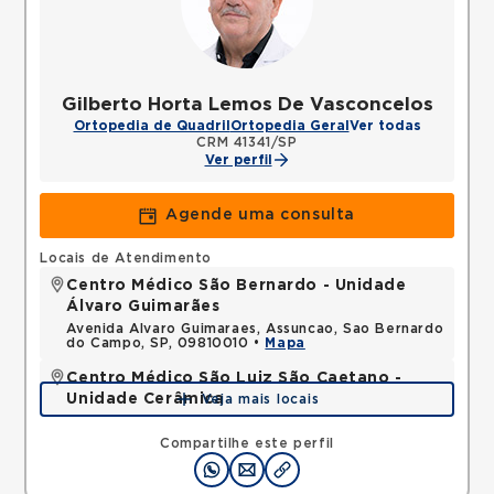
Gilberto Horta Lemos De Vasconcelos
Ortopedia de Quadril
Ortopedia Geral
Ver todas
CRM 41341/SP
Ver perfil
Agende uma consulta
Locais de Atendimento
Centro Médico São Bernardo - Unidade
Álvaro Guimarães
Avenida Alvaro Guimaraes, Assuncao, Sao Bernardo
do Campo, SP, 09810010 •
Mapa
Centro Médico São Luiz São Caetano -
Unidade Cerâmica
Veja mais locais
Alameda Caulim, Ceramica, Sao Caetano do Sul,
SP, 09531195 •
Mapa
Compartilhe este perfil