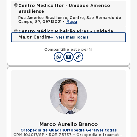
Centro Médico Ifor - Unidade Américo
Brasiliense
Rua Americo Brasiliense, Centro, Sao Bernardo do
Campo, SP, 09715021 •
Mapa
Centro Médico Ribeirão Pires - Unidade
Major Cardim
Veja mais locais
Rua Major Cardim, Suissa, Ribeirao Pires, SP,
09424250 •
Mapa
Compartilhe este perfil
Marco Aurelio Branco
Ortopedia de Quadril
Ortopedia Geral
Ver todas
CRM 104017/SP
•
RQE 75737 - Ortopedia e traumatologia