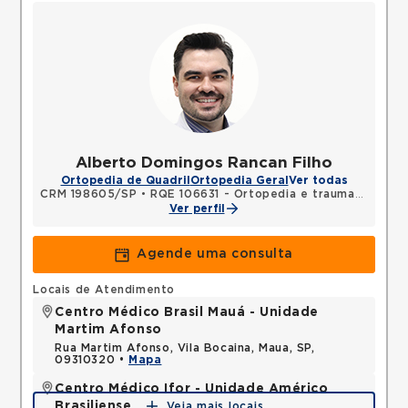
Alberto Domingos Rancan Filho
Ortopedia de Quadril
Ortopedia Geral
Ver todas
CRM 198605/SP
•
RQE 106631 - Ortopedia e traumatologia
Ver perfil
Agende uma consulta
Locais de Atendimento
Centro Médico Brasil Mauá - Unidade
Martim Afonso
Rua Martim Afonso, Vila Bocaina, Maua, SP,
09310320 •
Mapa
Centro Médico Ifor - Unidade Américo
Brasiliense
Veja mais locais