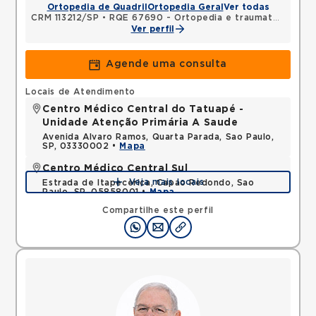
Ortopedia de Quadril
Ortopedia Geral
Ver todas
CRM 113212/SP
•
RQE 67690 - Ortopedia e traumatologia
Ver perfil
Agende uma consulta
Locais de Atendimento
Centro Médico Central do Tatuapé -
Unidade Atenção Primária A Saude
Avenida Alvaro Ramos, Quarta Parada, Sao Paulo,
SP, 03330002 •
Mapa
Centro Médico Central Sul
Veja mais locais
Estrada de Itapecerica, Capao Redondo, Sao
Paulo, SP, 05858001 •
Mapa
Compartilhe este perfil