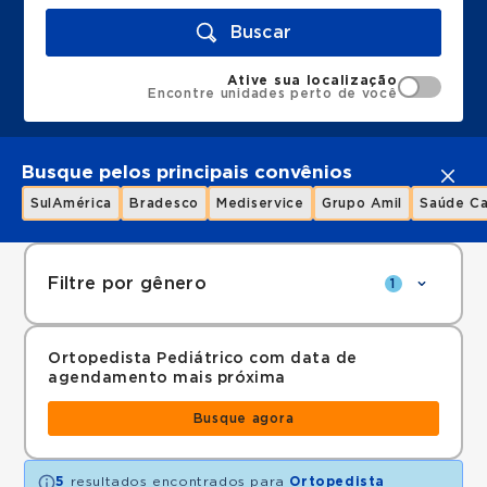
Buscar
Ative sua localização
Encontre unidades perto de você
Busque pelos principais convênios
SulAmérica
Bradesco
Mediservice
Grupo Amil
Saúde Ca
Filtre por gênero
1
Ortopedista Pediátrico com data de
agendamento mais próxima
Busque agora
5
resultados encontrados para
Ortopedista