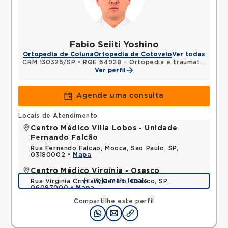
Fabio Seiiti Yoshino
Ortopedia de Coluna
Ortopedia de Cotovelo
Ver todas
CRM 130326/SP
•
RQE 64928 - Ortopedia e traumatologia
Ver perfil
Agende uma consulta
Locais de Atendimento
Centro Médico Villa Lobos - Unidade
Fernando Falcão
Rua Fernando Falcao, Mooca, Sao Paulo, SP,
03180002 •
Mapa
Centro Médico Virgínia - Osasco
Veja mais locais
Rua Virginia Crivilari, Centro, Osasco, SP,
06097000 •
Mapa
Compartilhe este perfil