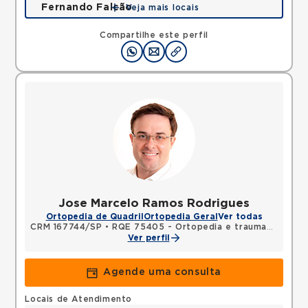
Fernando Falcão
Veja mais locais
Rua Fernando Falcao, Mooca, Sao Paulo, SP,
03180002 •
Mapa
Compartilhe este perfil
Jose Marcelo Ramos Rodrigues
Ortopedia de Quadril
Ortopedia Geral
Ver todas
CRM 167744/SP
•
RQE 75405 - Ortopedia e traumatologia
Ver perfil
Agende uma consulta
Locais de Atendimento