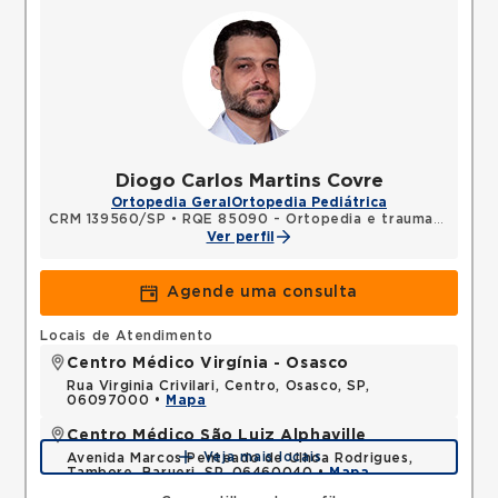
Diogo Carlos Martins Covre
Ortopedia Geral
Ortopedia Pediátrica
CRM 139560/SP
•
RQE 85090 - Ortopedia e traumatologia
Ver perfil
Agende uma consulta
Locais de Atendimento
Centro Médico Virgínia - Osasco
Rua Virginia Crivilari, Centro, Osasco, SP,
06097000 •
Mapa
Centro Médico São Luiz Alphaville
Veja mais locais
Avenida Marcos Penteado de Ulhoa Rodrigues,
Tambore, Barueri, SP, 06460040 •
Mapa