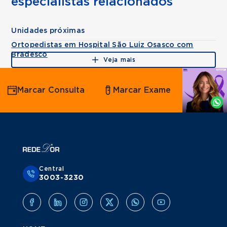
especialistas relacionados
Unidades próximas
Ortopedistas em Hospital São Luiz Osasco com
Bradesco
Veja mais
Agende
Marcar Consulta
Marcar Exame
por
Whatsapp
Central
3003-3230