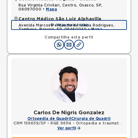
Rua Virginia Crivilari, Centro, Osasco, SP,
06097000 •
Mapa
Centro Médico São Luiz Alphaville
Veja mais locais
Avenida Marcos Penteado de Ulhoa Rodrigues,
Tambore, Barueri, SP, 06460040 •
Mapa
Compartilhe este perfil
Carlos De Nigris Gonzalez
Ortopedia de Quadril
Cirurgia de Quadril
CRM 156659/SP
•
RQE 96114 - Ortopedia e traumatologia
Ver perfil