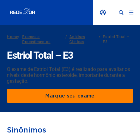
Home
/
Exames e
/
Análises
/
Estriol Total –
Procedimentos
Clínicas
E3
Estriol Total – E3
O exame de Estriol Total (E3) é realizado para avaliar os
níveis deste hormônio esteroide, importante durante a
gestação.
Marque seu exame
Sinônimos