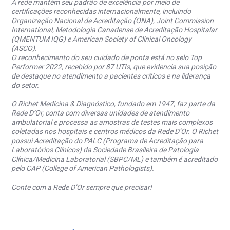
A rede mantém seu padrão de excelência por meio de
certificações reconhecidas internacionalmente, incluindo
Organização Nacional de Acreditação (ONA), Joint Commission
International, Metodologia Canadense de Acreditação Hospitalar
(QMENTUM IQG) e American Society of Clinical Oncology
(ASCO).
O reconhecimento do seu cuidado de ponta está no selo Top
Performer 2022, recebido por 87 UTIs, que evidencia sua posição
de destaque no atendimento a pacientes críticos e na liderança
do setor.
O Richet Medicina & Diagnóstico, fundado em 1947, faz parte da
Rede D’Or, conta com diversas unidades de atendimento
ambulatorial e processa as amostras de testes mais complexos
coletadas nos hospitais e centros médicos da Rede D’Or. O Richet
possui Acreditação do PALC (Programa de Acreditação para
Laboratórios Clínicos) da Sociedade Brasileira de Patologia
Clínica/Medicina Laboratorial (SBPC/ML) e também é acreditado
pelo CAP (College of American Pathologists).
Conte com a Rede D’Or sempre que precisar!