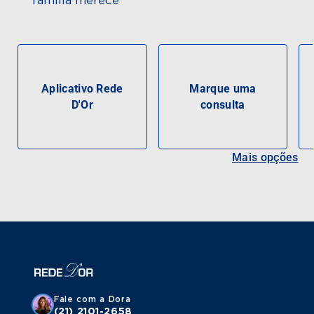
família merece
Aplicativo Rede
Marque uma
D'Or
consulta
Mais opções
Fale com a Dora
(21) 2101-2658