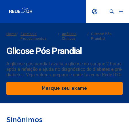
Home
/
Exames e
/
Análises
/
Glicose Pós
Procedimentos
Clínicas
Prandial
Glicose Pós Prandial
A glicose pós-pandial avalia a glicose no sangue 2 horas
após a refeição e ajuda no diagnóstico do diabetes e pré-
diabetes. Veja valores, preparo e onde fazer na Rede D’Or
Marque seu exame
Sinônimos