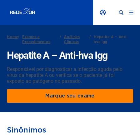
Home
/
Exames e
/
Análises
/
Hepatite A – Anti-
Procedimentos
Clínicas
hva Igg
Hepatite A – Anti-hva Igg
Responsável por diagnosticar a infecção aguda pelo
vírus da hepatite A ou verifica se o paciente já foi
exposto ao patógeno no passado.
Marque seu exame
Sinônimos