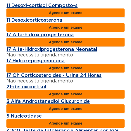
11 Desoxi-cortisol Composto-s
Agende um exame
11 Desoxicorticosterona
Agende um exame
17 Alfa-hidroxiprogesterona
Agende um exame
17 Alfa-Hidroxiprogesterona Neonatal
Não necessita agendamento
17 Hidroxi-pregnenolona
Agende um exame
17 Oh Corticosteroides - Urina 24 Horas
Não necessita agendamento
21-desoxicortisol
Agende um exame
3 Alfa Androstanediol Glucuronide
Agende um exame
5 Nucleotidase
Agende um exame
A200, Teste de Intolerância Alimentar por IgG