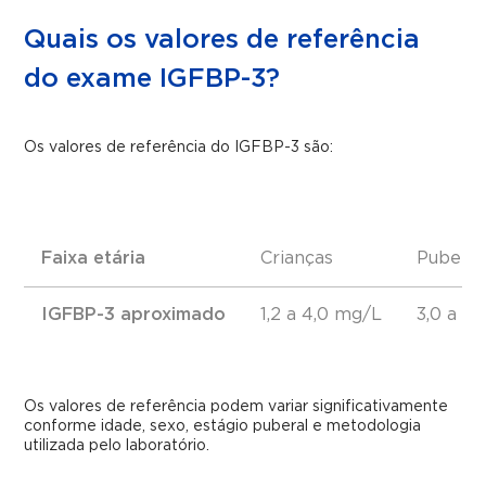
Quais os valores de referência
do exame IGFBP-3?
Os valores de referência do IGFBP-3 são:
Faixa etária
Crianças
Puberd
IGFBP-3 aproximado
1,2 a 4,0 mg/L
3,0 a 7
Os valores de referência podem variar significativamente
conforme idade, sexo, estágio puberal e metodologia
utilizada pelo laboratório.