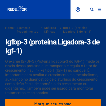
Home
/
Exames e
/
Análises
/
Igfbp-3 (proteína
Procedimentos
Clínicas
Ligadora-3 de Igf-1)
Igfbp-3 (proteína Ligadora-3 de
Igf-1)
O exame IGFBP-3 (Proteína ligadora-3 do IGF-1) mede os
níveis dessa proteína que transporta e regula o fator de
crescimento insulin-like tipo 1 (IGF-1) no sangue. É
importante para avaliar o crescimento e o metabolismo,
auxiliando no diagnóstico de distúrbios do crescimento,
como deficiência de hormônio do crescimento ou
gigantismo. Também pode ser usado para monitorar
tratamentos relacionados.
Marque seu exame