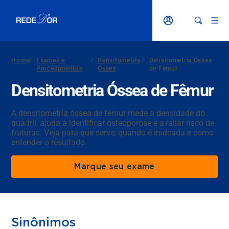
Home
/
Exames e
/
Densitometria
/
Densitometria Óssea
Procedimentos
Óssea
de Fêmur
Densitometria Óssea de Fêmur
A densitometria óssea de fêmur mede a densidade do
quadril, ajuda a identificar osteoporose e avaliar risco de
fraturas. Veja para que serve, quando é inidcada e como
entender o resultado.
Marque seu exame
Sinônimos