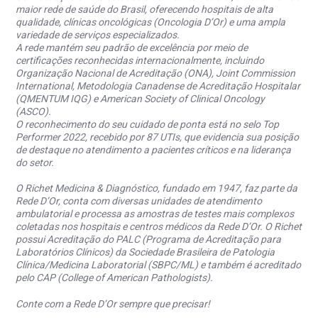
maior rede de saúde do Brasil, oferecendo hospitais de alta
qualidade, clínicas oncológicas (Oncologia D’Or) e uma ampla
variedade de serviços especializados.
A rede mantém seu padrão de excelência por meio de
certificações reconhecidas internacionalmente, incluindo
Organização Nacional de Acreditação (ONA), Joint Commission
International, Metodologia Canadense de Acreditação Hospitalar
(QMENTUM IQG) e American Society of Clinical Oncology
(ASCO).
O reconhecimento do seu cuidado de ponta está no selo Top
Performer 2022, recebido por 87 UTIs, que evidencia sua posição
de destaque no atendimento a pacientes críticos e na liderança
do setor.
O Richet Medicina & Diagnóstico, fundado em 1947, faz parte da
Rede D’Or, conta com diversas unidades de atendimento
ambulatorial e processa as amostras de testes mais complexos
coletadas nos hospitais e centros médicos da Rede D’Or. O Richet
possui Acreditação do PALC (Programa de Acreditação para
Laboratórios Clínicos) da Sociedade Brasileira de Patologia
Clínica/Medicina Laboratorial (SBPC/ML) e também é acreditado
pelo CAP (College of American Pathologists).
Conte com a Rede D’Or sempre que precisar!