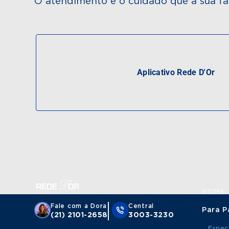
O atendimento e o cuidado que a sua fa
Aplicativo Rede D'Or
HOME
Fale com a Dora
Central
Para P
(21) 2101-2658
3003-3230
Espec