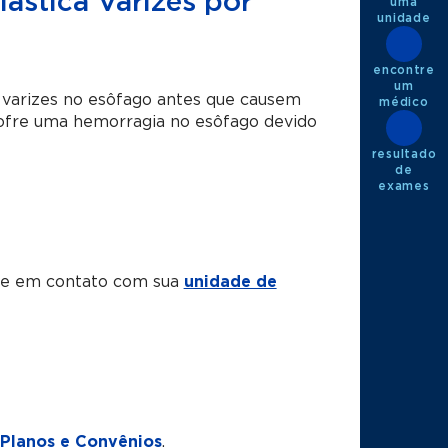
ástica Varizes por
uma
unidade
encontre
um
r varizes no esôfago antes que causem
médico
sofre uma hemorragia no esôfago devido
resultado
de
exames
tre em contato com sua
unidade de
Planos e Convênios
.