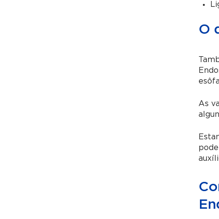
Li
O 
També
Endo
esôfa
As va
algun
Estan
podem
auxíl
Co
En