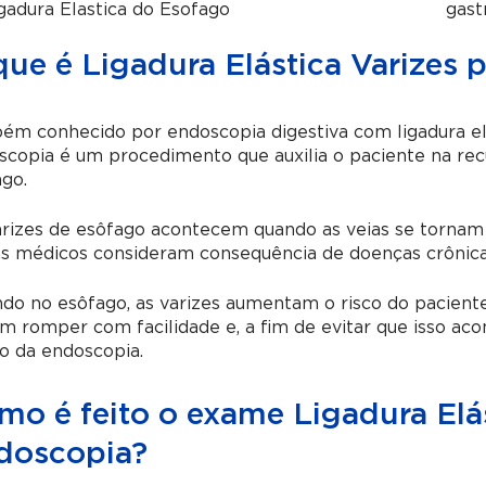
gadura Elastica do Esofago
gast
que é Ligadura Elástica Varizes 
m conhecido por endoscopia digestiva com ligadura elás
scopia
é um procedimento que auxilia o paciente na re
go.
rizes de esôfago acontecem quando as veias se tornam d
s médicos consideram consequência de doenças crônica
do no esôfago, as varizes aumentam o risco do pacient
 romper com facilidade e, a fim de evitar que isso acont
io da endoscopia.
mo é feito o exame Ligadura Elás
doscopia?