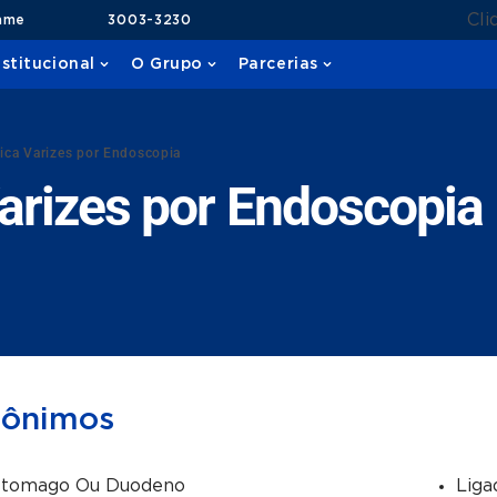
Cli
ame
3003-3230
nstitucional
O Grupo
Parcerias
tica Varizes por Endoscopia
Varizes por Endoscopia
nônimos
stomago Ou Duodeno
Liga