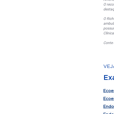
O reco
destaq
O Rich
ambula
possui
Clínic
Conte 
VEJ
Ex
Ecoe
Ecoe
Endo