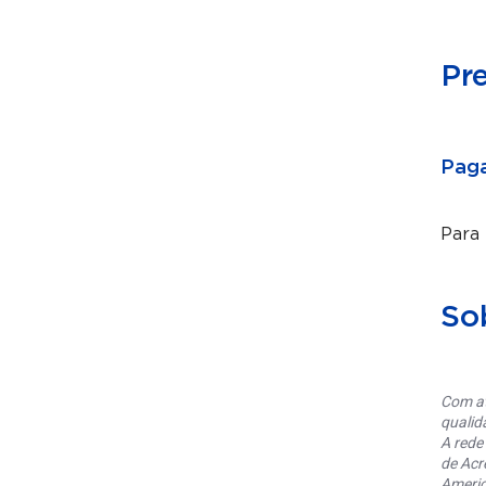
Pr
Paga
Para
So
Com at
qualid
A rede
de Acr
Americ