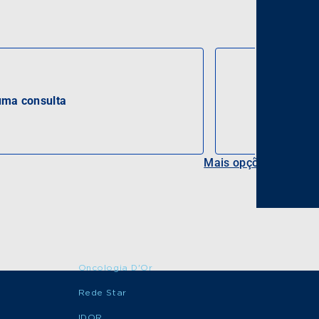
ma consulta
Mais opções
Oncologia D'Or
Rede Star
IDOR