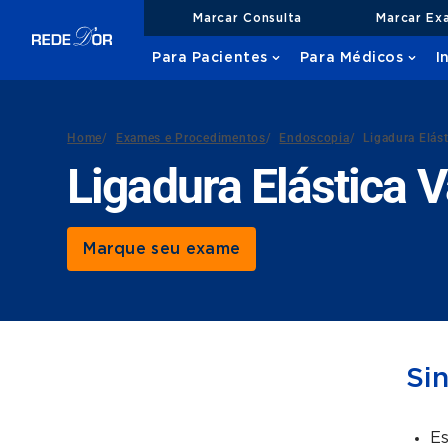
Marcar Consulta
Marcar Ex
Para Pacientes
Para Médicos
I
Home
/
Exames e Procedimentos
/
Endoscopia
/
Ligadura Elás
Ligadura Elástica 
Marque seu exame
Si
E