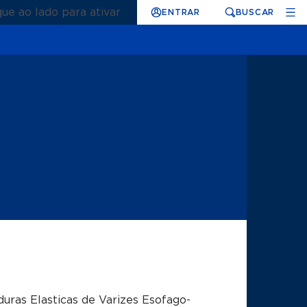
que ao lado para ativar
ENTRAR
BUSCAR
duras Elasticas de Varizes Esofago-