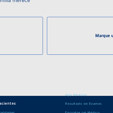
mília merece
Marque u
App Médicos
acientes
Resultado de Exames
ialidades
Encontre um Médico