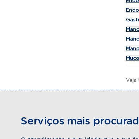
Endo
Endo
Gast
Mano
Mano
Manom
Muco
Veja
Serviços mais procura