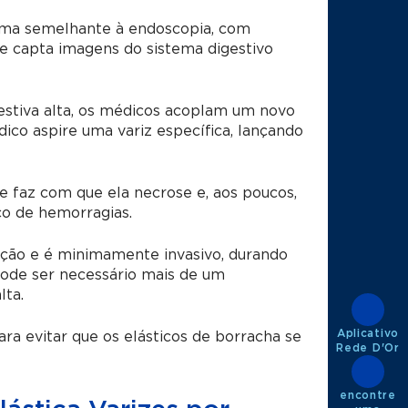
orma semelhante à endoscopia, com
ue capta imagens do sistema digestivo
stiva alta
, os médicos acoplam um novo
co aspire uma variz específica, lançando
ue faz com que ela necrose e, aos poucos,
co de hemorragias.
ção e é minimamente invasivo, durando
ode ser necessário mais de um
lta.
Aplicativo
ra evitar que os elásticos de borracha se
Rede D'Or
encontre