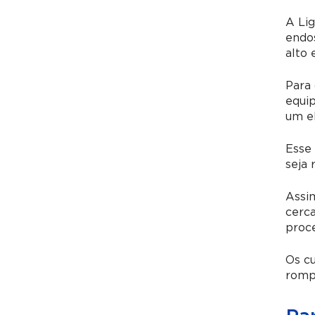
A Lig
endos
alto 
Para
equip
um el
Esse 
seja 
Assi
cerc
proc
Os cu
romp