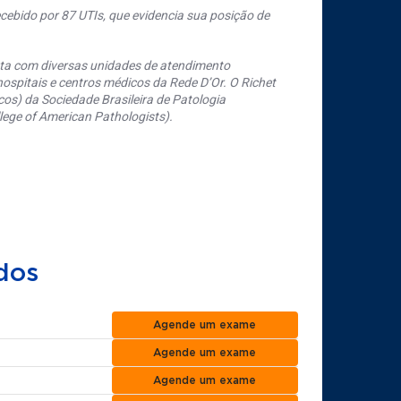
cebido por 87 UTIs, que evidencia sua posição de
nta com diversas unidades de atendimento
ospitais e centros médicos da Rede D’Or. O Richet
os) da Sociedade Brasileira de Patologia
ege of American Pathologists).
dos
Agende um exame
Agende um exame
Agende um exame