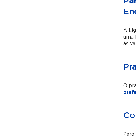
Pa
En
A Lig
uma h
às va
Pr
O pra
pref
Co
Para 