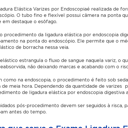
adura Elástica Varizes por Endoscopia
é realizada de f
cópio. O tubo fino e flexível possui câmera na ponta q
e em destaque o esôfago.
 o procedimento da
ligadura elástica por endoscopia dige
amento na ponta do endoscópio. Ele permite que o médi
ástico de borracha nessa veia.
elástico estrangula o fluxo de sangue naquela variz, o q
reabsorvida, não deixando marcas e acabando com o ris
m como na endoscopia, o procedimento é feito sob seda
a de meia hora. Dependendo da quantidade de varizes p
edimento de
ligadura elástica por endoscopia digestiva a
idados pós-procedimento devem ser seguidos à risca, pa
am antes do tempo.