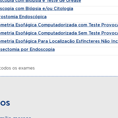
scopia com Biópsia e Teste de Urease
scopia com Biópsia e/ou Citologia
rostomia Endoscópica
metria Esofágica Computadorizada com Teste Provoc
metria Esofágica Computadorizada Sem Teste Provoc
etria Esofágica Para Localização Esfíncteres Não Inc
sectomia por Endoscopia
 todos os exames
dos