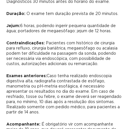
Diagnósticos 30 minutos antes do horário do exame.
Duração:
O exame tem duração prevista de 20 minutos.
Jejum:
6 horas, podendo ingerir pequena quantidade de
água; portadores de megaesôfago: jejum de 12 horas.
Contraindicações:
Pacientes com histórico de cirurgia
para refluxo, cirurgia bariátrica, megaesôfago ou acalasia
podem ter dificuldade na passagem da sonda, podendo
ser necessária via endoscópica, com possibilidade de
custos, autorizações adicionais ou remarcação.
Exames anteriores:
Caso tenha realizado endoscopia
digestiva alta, radiografia contrastada de esôfago,
manometria ou pH-metria esofágica, é necessário
apresentar os resultados no dia do exame. Em caso de
resfriado, tosse ou febre, o exame deverá ser reagendado
para, no mínimo, 10 dias após a resolução dos sintomas.
Realizado somente com pedido médico, para pacientes a
partir de 14 anos.
Acompanhante:
É obrigatório vir com acompanhante