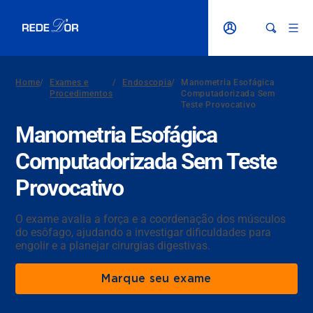
Home
/
Exames e
/
Endoscopia
/
Manometria Esofágica
Procedimentos
Computadorizada Sem
Teste Provocativo
Manometria Esofágica
Computadorizada Sem Teste
Provocativo
O exame avalia a força e a coordenação dos músculos
do esôfago, ajudando a investigar dificuldades para
engolir e a planejar cirurgias digestivas.
Marque seu exame