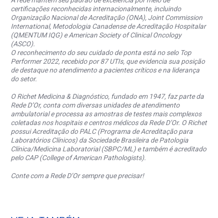
A rede mantém seu padrão de excelência por meio de
certificações reconhecidas internacionalmente, incluindo
Organização Nacional de Acreditação (ONA), Joint Commission
International, Metodologia Canadense de Acreditação Hospitalar
(QMENTUM IQG) e American Society of Clinical Oncology
(ASCO).
O reconhecimento do seu cuidado de ponta está no selo Top
Performer 2022, recebido por 87 UTIs, que evidencia sua posição
de destaque no atendimento a pacientes críticos e na liderança
do setor.
O Richet Medicina & Diagnóstico, fundado em 1947, faz parte da
Rede D’Or, conta com diversas unidades de atendimento
ambulatorial e processa as amostras de testes mais complexos
coletadas nos hospitais e centros médicos da Rede D’Or. O Richet
possui Acreditação do PALC (Programa de Acreditação para
Laboratórios Clínicos) da Sociedade Brasileira de Patologia
Clínica/Medicina Laboratorial (SBPC/ML) e também é acreditado
pelo CAP (College of American Pathologists).
Conte com a Rede D’Or sempre que precisar!