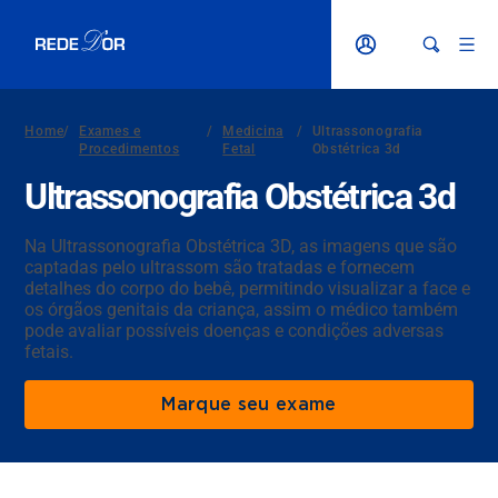
Home
/
Exames e
/
Medicina
/
Ultrassonografia
Procedimentos
Fetal
Obstétrica 3d
Ultrassonografia Obstétrica 3d
Na Ultrassonografia Obstétrica 3D, as imagens que são
captadas pelo ultrassom são tratadas e fornecem
detalhes do corpo do bebê, permitindo visualizar a face e
os órgãos genitais da criança, assim o médico também
pode avaliar possíveis doenças e condições adversas
fetais.
Marque seu exame