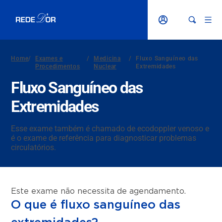
Home
/
Exames e
/
Medicina
/
Fluxo Sanguíneo das
Procedimentos
Nuclear
Extremidades
Fluxo Sanguíneo das
Extremidades
Esse exame também é chamado de ecodoppler venoso e
é o exame de referência para diagnosticar problemas
circulatórios.
Este exame não necessita de agendamento.
O que é fluxo sanguíneo das