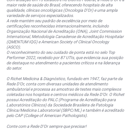
maior rede de saúde do Brasil, oferecendo hospitais de alta
qualidade, clínicas oncológicas (Oncologia D’Or) e uma ampla
variedade de serviços especializados.
A rede mantém seu padrão de excelência por meio de
certificações reconhecidas internacionalmente, incluindo
Organização Nacional de Acreditação (ONA), Joint Commission
International, Metodologia Canadense de Acreditação Hospitalar
(QMENTUM IQG) e American Society of Clinical Oncology
(ASCO).
O reconhecimento do seu cuidado de ponta está no selo Top
Performer 2022, recebido por 87 UTIs, que evidencia sua posição
de destaque no atendimento a pacientes críticos e na liderança
do setor.
O Richet Medicina & Diagnóstico, fundado em 1947, faz parte da
Rede D’Or, conta com diversas unidades de atendimento
ambulatorial e processa as amostras de testes mais complexos
coletadas nos hospitais e centros médicos da Rede D’Or. O Richet
possui Acreditação do PALC (Programa de Acreditação para
Laboratórios Clínicos) da Sociedade Brasileira de Patologia
Clínica/Medicina Laboratorial (SBPC/ML) e também é acreditado
pelo CAP (College of American Pathologists).
Conte com a Rede D’Or sempre que precisar!