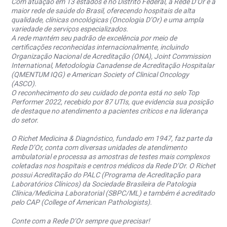
Com atuação em 13 estados e no Distrito Federal, a Rede D’Or é a
maior rede de saúde do Brasil, oferecendo hospitais de alta
qualidade, clínicas oncológicas (Oncologia D’Or) e uma ampla
variedade de serviços especializados.
A rede mantém seu padrão de excelência por meio de
certificações reconhecidas internacionalmente, incluindo
Organização Nacional de Acreditação (ONA), Joint Commission
International, Metodologia Canadense de Acreditação Hospitalar
(QMENTUM IQG) e American Society of Clinical Oncology
(ASCO).
O reconhecimento do seu cuidado de ponta está no selo Top
Performer 2022, recebido por 87 UTIs, que evidencia sua posição
de destaque no atendimento a pacientes críticos e na liderança
do setor.
O Richet Medicina & Diagnóstico, fundado em 1947, faz parte da
Rede D’Or, conta com diversas unidades de atendimento
ambulatorial e processa as amostras de testes mais complexos
coletadas nos hospitais e centros médicos da Rede D’Or. O Richet
possui Acreditação do PALC (Programa de Acreditação para
Laboratórios Clínicos) da Sociedade Brasileira de Patologia
Clínica/Medicina Laboratorial (SBPC/ML) e também é acreditado
pelo CAP (College of American Pathologists).
Conte com a Rede D’Or sempre que precisar!