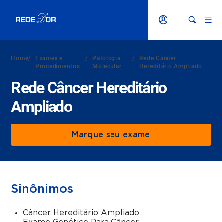
Home
/
Exames e
/
Patologia
/
Rede Câncer
Procedimentos
Molecular
Hereditário Ampliado
Rede Câncer Hereditário
Ampliado
Marque seu exame
Sinônimos
Câncer Hereditário Ampliado