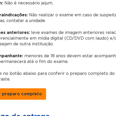
m:
Não é necessário jejum.
raindicações:
Não realizar o exame em caso de suspeita
as, contatar a unidade.
es anteriores:
leve exames de imagem anteriores relac
erencialmente em mídia digital (CD/DVD com laudo) e/o
sejam de outra instituição.
panhante:
menores de 18 anos devem estar acompanha
permanecerá até o fim do exame.
ue no botão abaixo para conferir o preparo completo d
aste.
r preparo completo