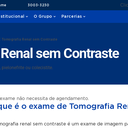
Cli
ame
3003-3230
nstitucional
O Grupo
Parcerias
X Tomografia Renal sem Contraste
 Renal sem Contraste
ielonefrite ou colecistite.
 exame não necessita de agendamento.
que é o exame de Tomografia Re
ografia renal sem contraste é um exame de imagem para v