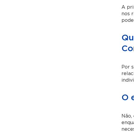
A pri
nos r
podem
Qu
Co
Por s
relac
indiv
O 
Não,
enqu
neces