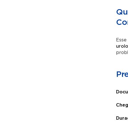
Qua
Co
Esse 
urolo
probl
Pr
Docu
Cheg
Dura