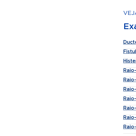
VEJ
Ex
Duct
Fistu
Histe
Raio
Raio
Raio
Raio
Raio-
Raio
Raio