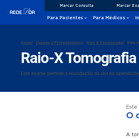
Marcar Consulta
Marcar Ex
Para Pacientes
Para Médicos
I
Home
/
Exames e Procedimentos
/
Raio X Contrastado
/
Raio-
Raio-X Tomografia
Este exame permite a elucidação da dor na apendicite, p
Este
O 
A tom