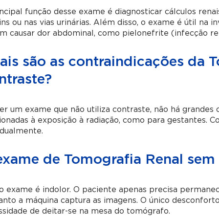
ncipal função desse exame é diagnosticar cálculos rena
ins ou nas vias urinárias. Além disso, o exame é útil na 
 causar dor abdominal, como pielonefrite (infecção rena
ais são as contraindicações da 
ntraste?
er um exame que não utiliza contraste, não há grandes 
ionadas à exposição à radiação, como para gestantes. C
idualmente.
exame de Tomografia Renal sem 
 o exame é indolor. O paciente apenas precisa permane
anto a máquina captura as imagens. O único desconfort
sidade de deitar-se na mesa do tomógrafo.