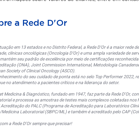
bre a Rede D'Or
uação em 13 estados e no Distrito Federal, a Rede D’Or é a maior rede de 
ade, clínicas oncológicas (Oncologia D’Or) e uma ampla variedade de serv
 mantém seu padrão de excelência por meio de certificações reconhecida
editação (ONA), Joint Commission International, Metodologia Canaden
an Society of Clinical Oncology (ASCO).
nhecimento do seu cuidado de ponta está no selo Top Performer 2022, re
ue no atendimento a pacientes críticos e na liderança do setor.
et Medicina & Diagnóstico, fundado em 1947, faz parte da Rede D’Or, co
torial e processa as amostras de testes mais complexos coletadas nos h
 Acreditação do PALC (Programa de Acreditação para Laboratórios Clínic
a/Medicina Laboratorial (SBPC/ML) e também é acreditado pelo CAP (Coll
com a Rede D’Or sempre que precisar!