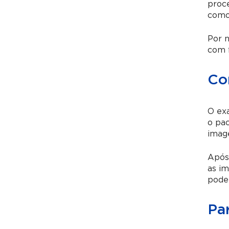
proce
como 
Por n
com 
Co
O ex
o pa
image
Após 
as im
pode 
Pa