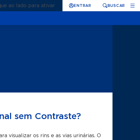
que ao lado para ativar
ENTRAR
BUSCAR
nal sem Contraste?
isualizar os rins e as vias urinárias. O