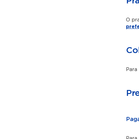
Pr
O pra
pref
Co
Para 
Pr
Paga
Para