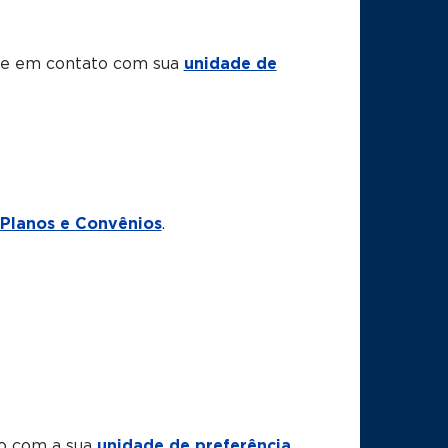
tre em contato com sua
unidade de
Planos e Convênios
.
to com a sua
unidade de preferência
.