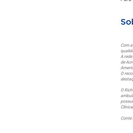
So
Com at
qualid
A rede
de Acr
Americ
O reco
destaq
O Rich
ambula
possui
Clínic
Conte 