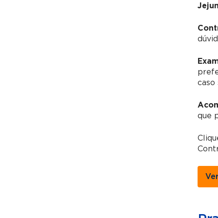
Jeju
Cont
dúvid
Exam
pref
caso 
Acom
que 
Cliq
Contr
Ve