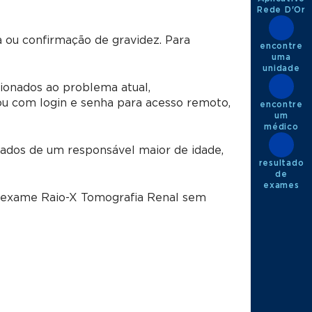
Rede D'Or
 ou confirmação de gravidez. Para
encontre
uma
unidade
ionados ao problema atual,
u com login e senha para acesso remoto,
encontre
um
médico
dos de um responsável maior de idade,
resultado
de
exames
o exame Raio-X Tomografia Renal sem