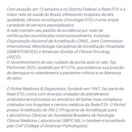
Com atuação em 13 estados e no Distrito Federal, a Rede D’Or é a
maior rede de saúde do Brasil, oferecendo hospitais de alta
qualidade, clínicas oncológicas (Oncologia D’Or) e uma ampla
variedade de serviços especializados.
A rede mantém seu padrão de excelência por meio de
certificações reconhecidas internacionalmente, incluindo
Organização Nacional de Acreditação (ONA), Joint Commission
International, Metodologia Canadense de Acreditação Hospitalar
(QMENTUM IQG) e American Society of Clinical Oncology
(ASCO).
O reconhecimento do seu cuidado de ponta está no selo Top
Performer 2022, recebido por 87 UTIs, que evidencia sua posição
de destaque no atendimento a pacientes críticos e na liderança
do setor.
O Richet Medicina & Diagnóstico, fundado em 1947, faz parte da
Rede D’Or, conta com diversas unidades de atendimento
ambulatorial e processa as amostras de testes mais complexos
coletadas nos hospitais e centros médicos da Rede D’Or. O Richet
possui Acreditação do PALC (Programa de Acreditação para
Laboratórios Clínicos) da Sociedade Brasileira de Patologia
Clínica/Medicina Laboratorial (SBPC/ML) e também é acreditado
pelo CAP (College of American Pathologists).