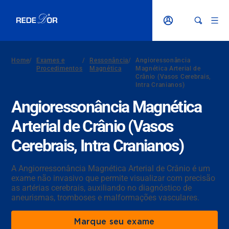
Home
/
Exames e
/
Ressonância
/
Angioressonância
Procedimentos
Magnética
Magnética Arterial de
Crânio (Vasos Cerebrais,
Intra Cranianos)
Angioressonância Magnética
Arterial de Crânio (Vasos
Cerebrais, Intra Cranianos)
A Angiorressonância Magnética Arterial de Crânio é um
exame não invasivo que permite visualizar com precisão
as artérias cerebrais, auxiliando no diagnóstico de
aneurismas, tromboses e malformações vasculares.
Marque seu exame