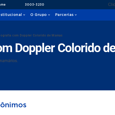
Cli
ame
3003-3230
nstitucional
O Grupo
Parcerias
nografia com Doppler Colorido de Mamas
com Doppler Colorido 
 mamários.
nônimos