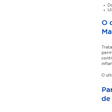
Do
Ul
O 
Ma
Trat
permi
contr
infla
O ult
Pa
de