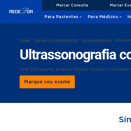
Marcar Consulta
Marcar Ex
Para Pacientes
Para Médicos
I
Home
/
Exames e Procedimentos
/
Ultrassonografia
/
Ultrasso
Ultrassonografia 
Com este exame, pode-se estudar nódulos e tumores
Marque seu exame
Si