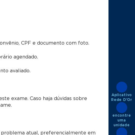
convênio, CPF e documento com foto.
rário agendado.
to avaliado.
Aplicativo
este exame. Caso haja dúvidas sobre
Rede D'Or
xame.
encontre
uma
unidade
 problema atual, preferencialmente em