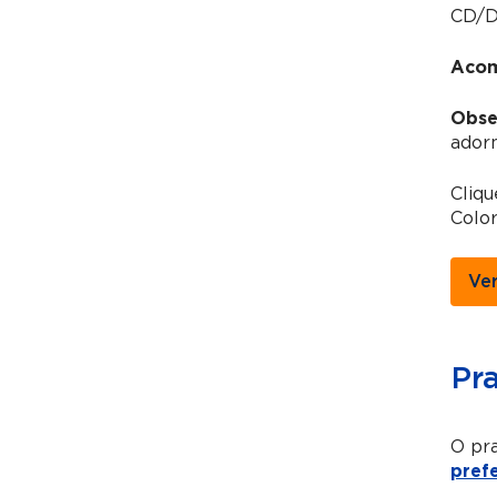
CD/DV
Acom
Obse
adorn
Cliq
Colo
Ve
Pr
O pra
pref