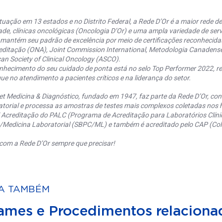
uação em 13 estados e no Distrito Federal, a Rede D’Or é a maior rede de 
ade, clínicas oncológicas (Oncologia D’Or) e uma ampla variedade de serv
 mantém seu padrão de excelência por meio de certificações reconhecida
editação (ONA), Joint Commission International, Metodologia Canaden
an Society of Clinical Oncology (ASCO).
nhecimento do seu cuidado de ponta está no selo Top Performer 2022, re
ue no atendimento a pacientes críticos e na liderança do setor.
et Medicina & Diagnóstico, fundado em 1947, faz parte da Rede D’Or, co
torial e processa as amostras de testes mais complexos coletadas nos h
 Acreditação do PALC (Programa de Acreditação para Laboratórios Clínic
a/Medicina Laboratorial (SBPC/ML) e também é acreditado pelo CAP (Coll
com a Rede D’Or sempre que precisar!
A TAMBÉM
ames e Procedimentos relaciona