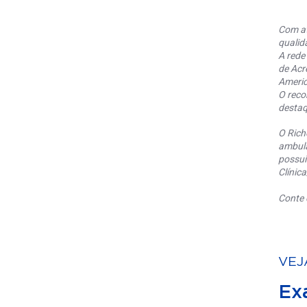
Com at
qualid
A rede
de Acr
Americ
O reco
destaq
O Rich
ambula
possui
Clínic
Conte 
VEJ
Ex