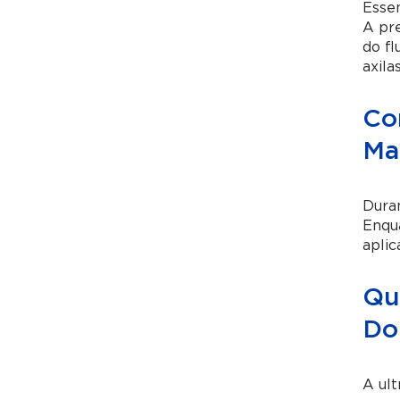
Esse
A pre
do fl
axilas
Co
Ma
Dura
Enqua
aplic
Qua
Do
A ult