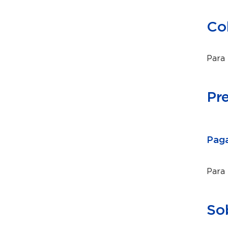
Co
Para 
Pr
Paga
Para
So