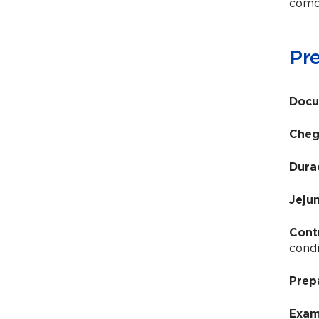
como 
Pr
Docu
Cheg
Dura
Jeju
Cont
condi
Prep
Exam