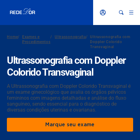
Home
/
Exames e
/
Ultrassonografia
/
Ultrassonografia com
Procedimentos
Doppler Colorido
Transvaginal
Ultrassonografia com Doppler
Colorido Transvaginal
A Ultrassonografia com Doppler Colorido Transvaginal é
um exame ginecológico que avalia os órgãos pélvicos
femininos com imagens detalhadas e análise do fluxo
sanguíneo, sendo essencial para o diagnóstico de
diversas condições uterinas e ovarianas.
Marque seu exame