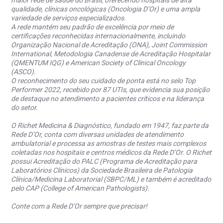
maior rede de saúde do Brasil, oferecendo hospitais de alta
qualidade, clínicas oncológicas (Oncologia D’Or) e uma ampla
variedade de serviços especializados.
A rede mantém seu padrão de excelência por meio de
certificações reconhecidas internacionalmente, incluindo
Organização Nacional de Acreditação (ONA), Joint Commission
International, Metodologia Canadense de Acreditação Hospitalar
(QMENTUM IQG) e American Society of Clinical Oncology
(ASCO).
O reconhecimento do seu cuidado de ponta está no selo Top
Performer 2022, recebido por 87 UTIs, que evidencia sua posição
de destaque no atendimento a pacientes críticos e na liderança
do setor.
O Richet Medicina & Diagnóstico, fundado em 1947, faz parte da
Rede D’Or, conta com diversas unidades de atendimento
ambulatorial e processa as amostras de testes mais complexos
coletadas nos hospitais e centros médicos da Rede D’Or. O Richet
possui Acreditação do PALC (Programa de Acreditação para
Laboratórios Clínicos) da Sociedade Brasileira de Patologia
Clínica/Medicina Laboratorial (SBPC/ML) e também é acreditado
pelo CAP (College of American Pathologists).
Conte com a Rede D’Or sempre que precisar!