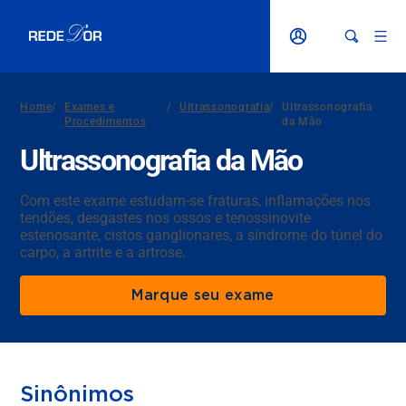
Home
/
Exames e
/
Ultrassonografia
/
Ultrassonografia
Procedimentos
da Mão
Ultrassonografia da Mão
Com este exame estudam-se fraturas, inflamações nos
tendões, desgastes nos ossos e tenossinovite
estenosante, cistos ganglionares, a síndrome do túnel do
carpo, a artrite e a artrose.
Marque seu exame
Sinônimos