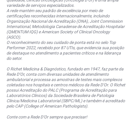
qualidade, clínicas oncológicas (Oncologia D’Or) e uma ampla
variedade de serviços especializados.
A rede mantém seu padrão de excelência por meio de
certificações reconhecidas internacionalmente, incluindo
Organização Nacional de Acreditação (ONA), Joint Commission
International, Metodologia Canadense de Acreditação Hospitalar
(QMENTUM IQG) e American Society of Clinical Oncology
(ASCO).
O reconhecimento do seu cuidado de ponta está no selo Top
Performer 2022, recebido por 87 UTIs, que evidencia sua posição
de destaque no atendimento a pacientes críticos e na liderança
do setor.
O Richet Medicina & Diagnóstico, fundado em 1947, faz parte da
Rede D’Or, conta com diversas unidades de atendimento
ambulatorial e processa as amostras de testes mais complexos
coletadas nos hospitais e centros médicos da Rede D’Or. O Richet
possui Acreditação do PALC (Programa de Acreditação para
Laboratórios Clínicos) da Sociedade Brasileira de Patologia
Clínica/Medicina Laboratorial (SBPC/ML) e também é acreditado
pelo CAP (College of American Pathologists).
Conte com a Rede D’Or sempre que precisar!