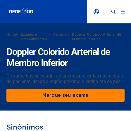
Home
/
Exames e
/
Vascular
/
Doppler Colorido Arterial de
Procedimentos
Membro Inferior
Doppler Colorido Arterial de
Membro Inferior
O exame busca estudar as artérias presentes nas pernas
do paciente, desde a região próxima à virilha até os pés.
Marque seu exame
Sinônimos