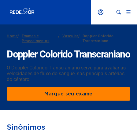
Home
/
Exames e
/
Vascular
/
Doppler Colorido
Procedimentos
Transcraniano
Doppler Colorido Transcraniano
O Doppler Colorido Transcraniano serve para avaliar as
velocidades de fluxo do sangue, nas principais artérias
do cérebro.
Marque seu exame
Sinônimos