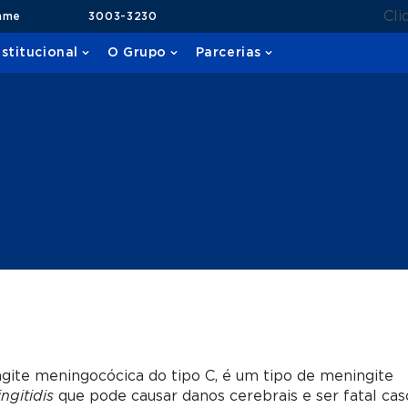
Cli
ame
3003-3230
nstitucional
O Grupo
Parcerias
te meningocócica do tipo C, é um tipo de meningite
ngitidis
que pode causar danos cerebrais e ser fatal cas