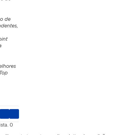
so de
ndentes,
oint
a
elhores
 Top
ista. O