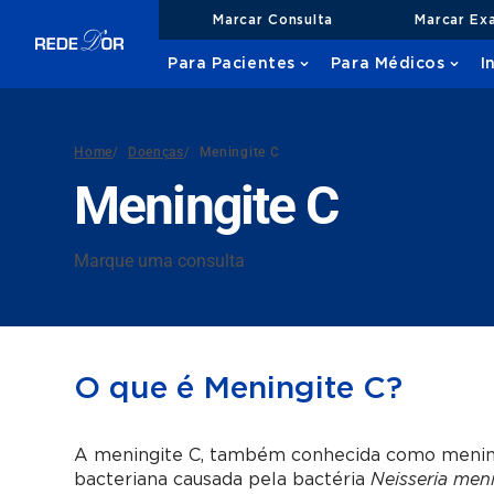
Marcar Consulta
Marcar Ex
Para Pacientes
Para Médicos
I
Home
/
Doenças
/
Meningite C
Meningite C
Marque uma consulta
O que é Meningite C?
A meningite C, também conhecida como meningi
bacteriana causada pela bactéria
Neisseria meni