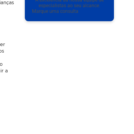
ianças
especialistas ao seu alcance.
Marque uma consulta
ser
os
mo
ir a