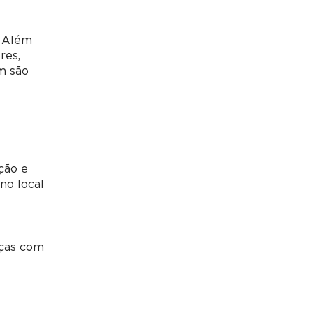
. Além
res,
m são
ção e
no local
s
nças com