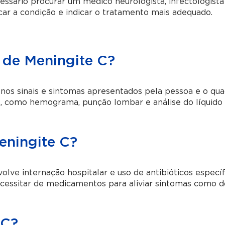
essário procurar um médico neurologista, infectologist
ticar a condição e indicar o tratamento mais adequado.
 de Meningite C?
 nos sinais e sintomas apresentados pela pessoa e o qu
s, como hemograma, punção lombar e análise do líquido
eningite C?
ve internação hospitalar e uso de antibióticos específ
cessitar de medicamentos para aliviar sintomas como d
 C?