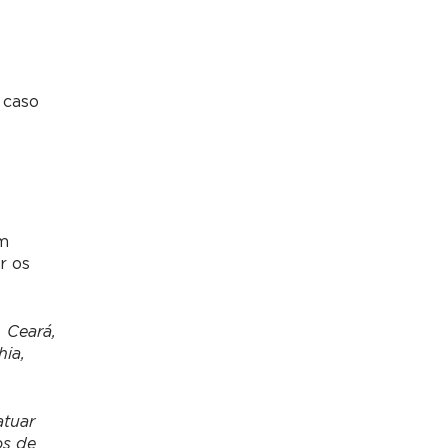
 caso
om
r os
 Ceará,
hia,
atuar
os de