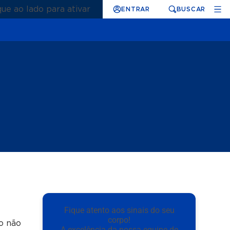
que ao lado para ativar
ENTRAR
BUSCAR
Fique atento aos sinais do seu
corpo!
o não
A excelência da nossa equipe de