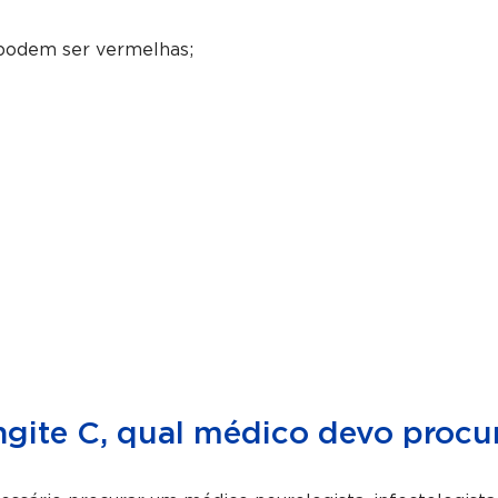
 podem ser vermelhas;
gite C, qual médico devo procu