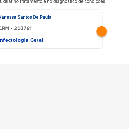
uxiliar no tratamento e no diagnóstico de condições
Vanessa Santos De Paula
S
CRM - 203781
C
Infectologia Geral
I