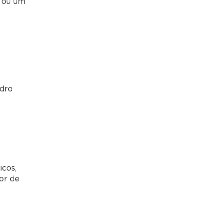
a ou um
adro
icos,
or de