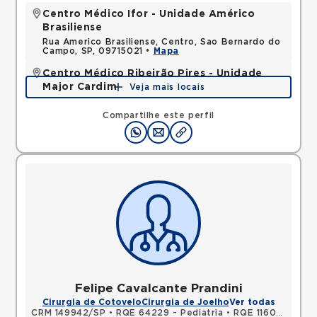
Centro Médico Ifor - Unidade Américo
Brasiliense
Rua Americo Brasiliense, Centro, Sao Bernardo do
Campo, SP, 09715021 •
Mapa
Centro Médico Ribeirão Pires - Unidade
Major Cardim
Veja mais locais
Rua Major Cardim, Suissa, Ribeirao Pires, SP,
09424250 •
Mapa
Compartilhe este perfil
Felipe Cavalcante Prandini
Cirurgia de Cotovelo
Cirurgia de Joelho
Ver todas
CRM 149942/SP
•
RQE 64229 - Pediatria
•
RQE 116065 - Ortopedia e traumatologia