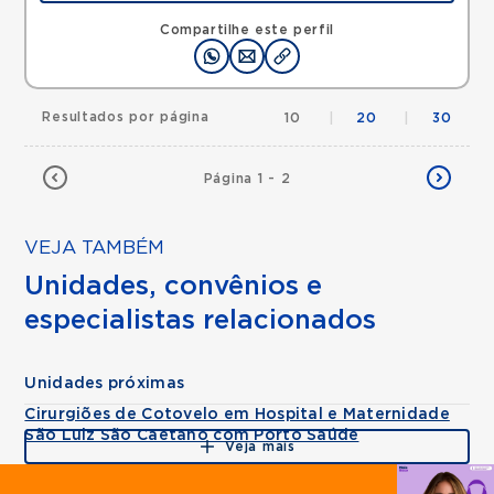
Rua Antonio Camardo, Tatuape, Sao Paulo, SP,
03178200 •
Mapa
Compartilhe este perfil
Resultados por página
10
|
20
|
30
Página 1 - 2
VEJA TAMBÉM
Unidades, convênios e
especialistas relacionados
Unidades próximas
Cirurgiões de Cotovelo em Hospital e Maternidade
São Luiz São Caetano com Porto Saúde
Veja mais
Agende