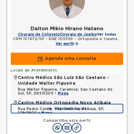
Dalton Mikio Hirano Hatano
Cirurgia de Cotovelo
Cirurgia de Joelho
Ver todas
CRM 157472/SP
•
RQE 105599 - Ortopedia e traumatologia
Ver perfil
Agende uma consulta
Locais de Atendimento
Centro Médico São Luiz São Caetano -
Unidade Walter Figueira
Rua Walter Figueira, Ceramica, Sao Caetano do
Sul, SP, 09531205 •
Mapa
Centro Médico Ortopedia Novo Atibaia
Veja mais locais
Rua Pedro Cunha, Vila Santista, Atibaia, SP,
12941900 •
Mapa
Compartilhe este perfil