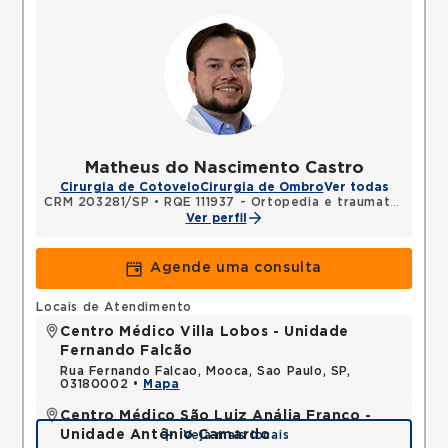
Matheus do Nascimento Castro
Cirurgia de Cotovelo
Cirurgia de Ombro
Ver todas
CRM 203281/SP
•
RQE 111937 - Ortopedia e traumatologia
Ver perfil
Agende uma consulta
Locais de Atendimento
Centro Médico Villa Lobos - Unidade
Fernando Falcão
Rua Fernando Falcao, Mooca, Sao Paulo, SP,
03180002 •
Mapa
Centro Médico São Luiz Anália Franco -
Unidade Antônio Camardo
Veja mais locais