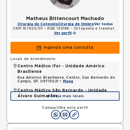
Matheus Bittencourt Machado
Cirurgia de Cotovelo
Cirurgia de Ombro
Ver todas
CRM 167623/SP
•
RQE 130188 - Ortopedia e traumatologia
Ver perfil
Agende uma consulta
Locais de Atendimento
Centro Médico Ifor - Unidade Américo
Brasiliense
Rua Americo Brasiliense, Centro, Sao Bernardo do
Campo, SP, 09715021 •
Mapa
Centro Médico São Bernardo - Unidade
Álvaro Guimarães
Veja mais locais
Avenida Alvaro Guimaraes, Assuncao, Sao Bernardo
do Campo, SP, 09810010 •
Mapa
Compartilhe este perfil