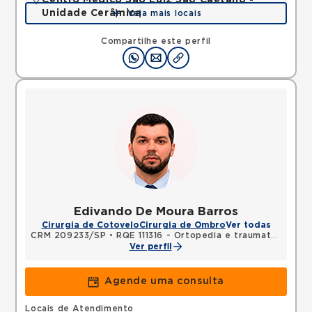
Centro Médico São Luiz São Caetano -
Unidade Cerâmica
Veja mais locais
Alameda Caulim, Ceramica, Sao Caetano do Sul,
SP, 09531195 •
Mapa
Compartilhe este perfil
Edivando De Moura Barros
Cirurgia de Cotovelo
Cirurgia de Ombro
Ver todas
CRM 209233/SP
•
RQE 111316 - Ortopedia e traumatologia
Ver perfil
Agende uma consulta
Locais de Atendimento