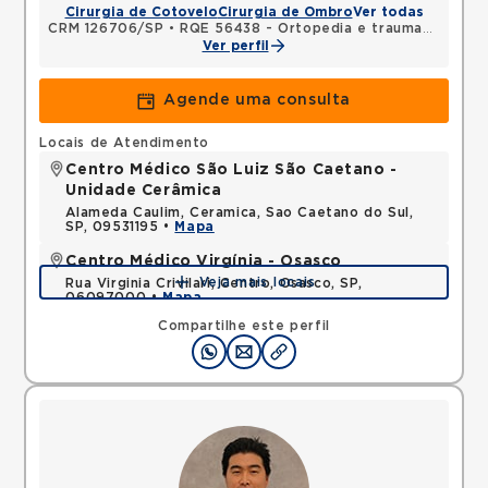
Cirurgia de Cotovelo
Cirurgia de Ombro
Ver todas
CRM 126706/SP
•
RQE 56438 - Ortopedia e traumatologia
Ver perfil
Agende uma consulta
Locais de Atendimento
Centro Médico São Luiz São Caetano -
Unidade Cerâmica
Alameda Caulim, Ceramica, Sao Caetano do Sul,
SP, 09531195 •
Mapa
Centro Médico Virgínia - Osasco
Veja mais locais
Rua Virginia Crivilari, Centro, Osasco, SP,
06097000 •
Mapa
Compartilhe este perfil