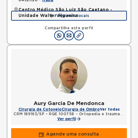
04321120 •
Mapa
Centro Médico São Luiz São Caetano -
Unidade Walter Figueira
Veja mais locais
Rua Walter Figueira, Ceramica, Sao Caetano do
Sul, SP, 09531205 •
Mapa
Compartilhe este perfil
Aury Garcia De Mendonca
Cirurgia de Cotovelo
Cirurgia de Ombro
Ver todas
CRM 189163/SP
•
RQE 100758 - Ortopedia e traumatologia
Ver perfil
Agende uma consulta