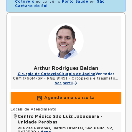
Cotovelo
no convênio
Porto Saude
em
São
Caetano do Sul
.
Arthur Rodrigues Baldan
Cirurgia de Cotovelo
Cirurgia de Joelho
Ver todas
CRM 176614/SP
•
RQE 81491 - Ortopedia e traumatologia
Ver perfil
Agende uma consulta
Locais de Atendimento
Centro Médico São Luiz Jabaquara -
Unidade Peróbas
Rua das Perobas, Jardim Oriental, Sao Paulo, SP,