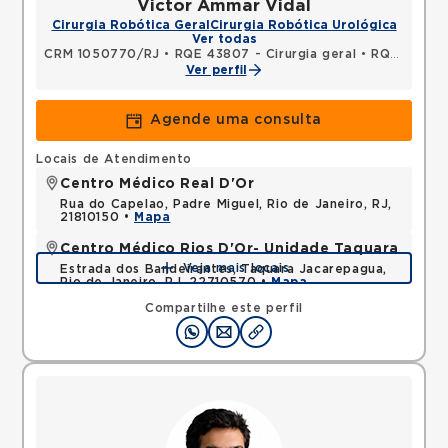
Victor Ammar Vidal
Cirurgia Robótica Geral
Cirurgia Robótica Urológica
Ver todas
CRM 1050770/RJ
•
RQE 43807 - Cirurgia geral
•
RQE 51581 - Urologia
Ver perfil
Agende uma consulta
Locais de Atendimento
Centro Médico Real D'Or
Rua do Capelao, Padre Miguel, Rio de Janeiro, RJ,
21810150 •
Mapa
Centro Médico Rios D'Or- Unidade Taquara
Veja mais locais
Estrada dos Bandeirantes, Taquara Jacarepagua,
Rio de Janeiro, RJ, 22710570 •
Mapa
Compartilhe este perfil