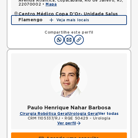
Avenida Atlantica, Copacabana, Rio de Janeiro, RJ,
22070002 •
Mapa
Centro Médico Copa D'Or- Unidade Salus
Flamengo
Veja mais locais
Rua Dois de Dezembro, Flamengo, Rio de Janeiro,
RJ, 22220040 •
Mapa
Compartilhe este perfil
Paulo Henrique Nahar Barbosa
Cirurgia Robótica Geral
Urologia Geral
Ver todas
CRM 1105337/RJ
•
RQE 50429 - Urologia
Ver perfil