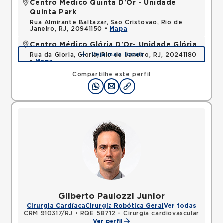
Centro Médico Quinta D'Or - Unidade
Quinta Park
Rua Almirante Baltazar, Sao Cristovao, Rio de
Janeiro, RJ, 20941150 •
Mapa
Centro Médico Glória D'Or- Unidade Glória
Veja mais locais
Rua da Gloria, Gloria, Rio de Janeiro, RJ, 20241180
•
Mapa
Compartilhe este perfil
Gilberto Paulozzi Junior
Cirurgia Cardíaca
Cirurgia Robótica Geral
Ver todas
CRM 910317/RJ
•
RQE 58712 - Cirurgia cardiovascular
Ver perfil