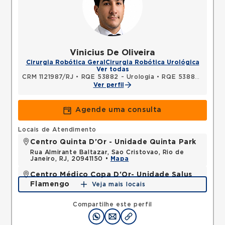
Vinicius De Oliveira
Cirurgia Robótica Geral
Cirurgia Robótica Urológica
Ver todas
CRM 1121987/RJ
•
RQE 53882 - Urologia
•
RQE 53883 - Cirurgia geral
Ver perfil
Agende uma consulta
Locais de Atendimento
Centro Quinta D'Or - Unidade Quinta Park
Rua Almirante Baltazar, Sao Cristovao, Rio de
Janeiro, RJ, 20941150 •
Mapa
Centro Médico Copa D'Or- Unidade Salus
Flamengo
Veja mais locais
Rua Dois de Dezembro, Flamengo, Rio de Janeiro,
RJ, 22220040 •
Mapa
Compartilhe este perfil