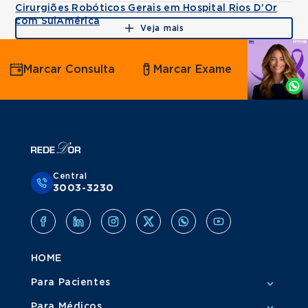
Cirurgiões Robóticos Gerais em Hospital Rios D'Or
com SulAmérica
Veja mais
Agende
Marcar Consulta
Marcar Exame
por
Whatsapp
Central
3003-3230
HOME
Para Pacientes
Para Médicos