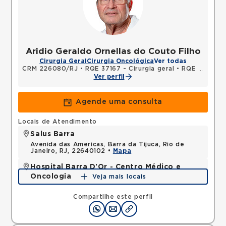
Aridio Geraldo Ornellas do Couto Filho
Cirurgia Geral
Cirurgia Oncológica
Ver todas
CRM 226080/RJ
•
RQE 37167 - Cirurgia geral
•
RQE 37168 - Coloproctologia
Ver perfil
Agende uma consulta
Locais de Atendimento
Salus Barra
Avenida das Americas, Barra da Tijuca, Rio de
Janeiro, RJ, 22640102 •
Mapa
Hospital Barra D'Or - Centro Médico e
Oncologia
Veja mais locais
Avenida Nelson Mufarrej, Barra da Tijuca, Rio de
Janeiro, RJ, 22775050 •
Mapa
Compartilhe este perfil