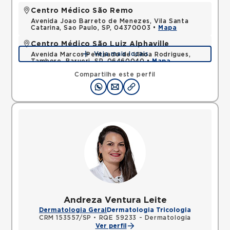
Centro Médico São Remo
Avenida Joao Barreto de Menezes, Vila Santa
Catarina, Sao Paulo, SP, 04370003 •
Mapa
Centro Médico São Luiz Alphaville
Veja mais locais
Avenida Marcos Penteado de Ulhoa Rodrigues,
Tambore, Barueri, SP, 06460040 •
Mapa
Compartilhe este perfil
Andreza Ventura Leite
Dermatologia Geral
Dermatologia Tricologia
CRM 153557/SP
•
RQE 59233 - Dermatologia
Ver perfil