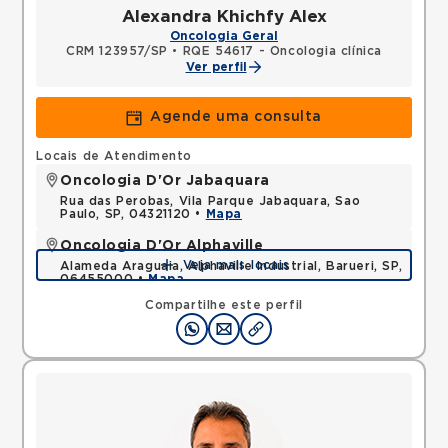
Alexandra Khichfy Alex
Oncologia Geral
CRM 123957/SP
•
RQE 54617 - Oncologia clínica
Ver perfil
Agende uma consulta
Locais de Atendimento
Oncologia D'Or Jabaquara
Rua das Perobas, Vila Parque Jabaquara, Sao
Paulo, SP, 04321120 •
Mapa
Oncologia D'Or Alphaville
Veja mais locais
Alameda Araguaia, Alphaville Industrial, Barueri, SP,
06455000 •
Mapa
Compartilhe este perfil