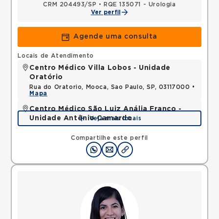
CRM 204493/SP
•
RQE 135071 - Urologia
Ver perfil
Agende uma consulta
Locais de Atendimento
Centro Médico Villa Lobos - Unidade
Oratório
Rua do Oratorio, Mooca, Sao Paulo, SP, 03117000 •
Mapa
Centro Médico São Luiz Anália Franco -
Unidade Antônio Camardo
Veja mais locais
Rua Antonio Camardo, Tatuape, Sao Paulo, SP,
03178200 •
Mapa
Compartilhe este perfil