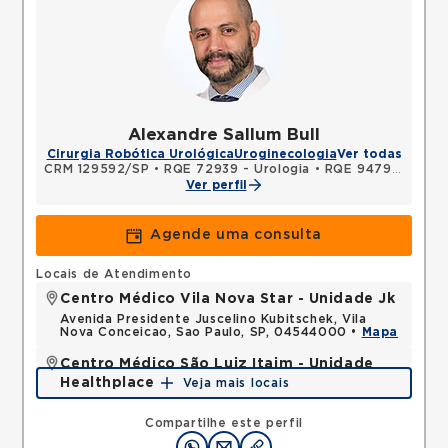
Alexandre Sallum Bull
Cirurgia Robótica Urológica
Uroginecologia
Ver todas
CRM 129592/SP
•
RQE 72939 - Urologia
•
RQE 94799 - Cirurgia geral
Ver perfil
Agende uma consulta
Locais de Atendimento
Centro Médico Vila Nova Star - Unidade Jk
Avenida Presidente Juscelino Kubitschek, Vila
Nova Conceicao, Sao Paulo, SP, 04544000 •
Mapa
Centro Médico São Luiz Itaim - Unidade
Healthplace
Veja mais locais
Rua Doutor Alceu de Campos Rodrigues, Vila Nova
Conceicao, Sao Paulo, SP, 04544000 •
Mapa
Compartilhe este perfil