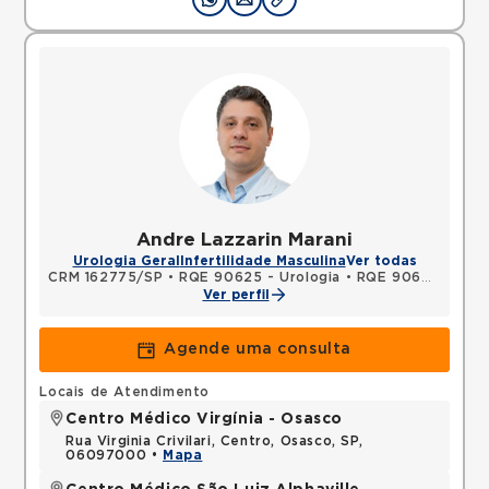
Andre Lazzarin Marani
Urologia Geral
Infertilidade Masculina
Ver todas
CRM 162775/SP
•
RQE 90625 - Urologia
•
RQE 90626 - Cirurgia geral
Ver perfil
Agende uma consulta
Locais de Atendimento
Centro Médico Virgínia - Osasco
Rua Virginia Crivilari, Centro, Osasco, SP,
06097000 •
Mapa