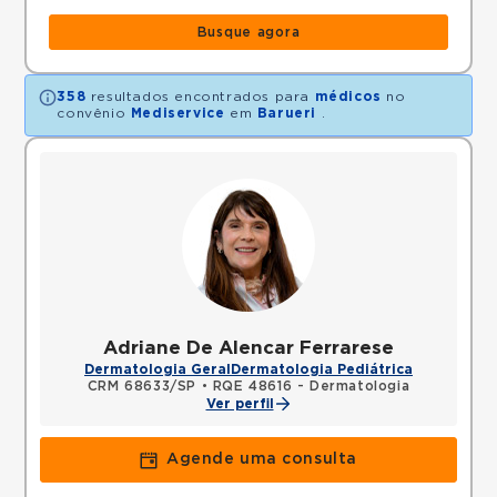
Busque agora
358
resultados encontrados para
médicos
no
convênio
Mediservice
em
Barueri
.
Adriane De Alencar Ferrarese
Dermatologia Geral
Dermatologia Pediátrica
CRM 68633/SP
•
RQE 48616 - Dermatologia
Ver perfil
Agende uma consulta