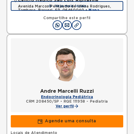
Centro Médico São Luiz Alphaville
Veja mais locais
Avenida Marcos Penteado de Ulhoa Rodrigues,
Tambore, Barueri, SP, 06460040 •
Mapa
Compartilhe este perfil
Andre Marcelli Ruzzi
Endocrinologia Pediátrica
CRM 208450/SP
•
RQE 111958 - Pediatria
Ver perfil
Agende uma consulta
Locais de Atendimento