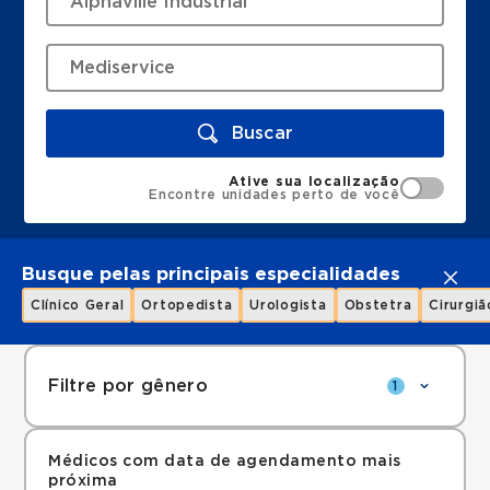
Buscar
Ative sua localização
Encontre unidades perto de você
Busque pelas principais especialidades
Clínico Geral
Ortopedista
Urologista
Obstetra
Cirurgiã
Filtre por gênero
1
Médicos com data de agendamento mais
próxima