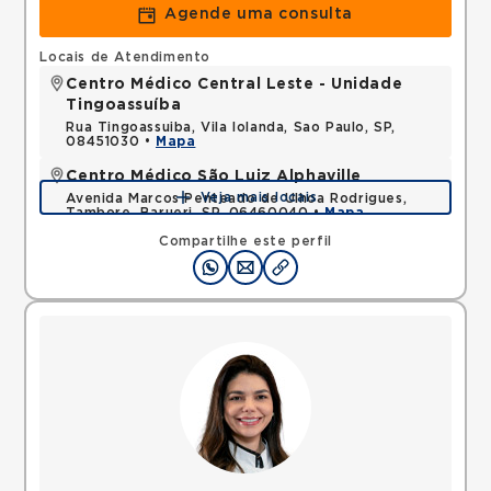
Agende uma consulta
Locais de Atendimento
Centro Médico Central Leste - Unidade
Tingoassuíba
Rua Tingoassuiba, Vila Iolanda, Sao Paulo, SP,
08451030 •
Mapa
Centro Médico São Luiz Alphaville
Veja mais locais
Avenida Marcos Penteado de Ulhoa Rodrigues,
Tambore, Barueri, SP, 06460040 •
Mapa
Compartilhe este perfil