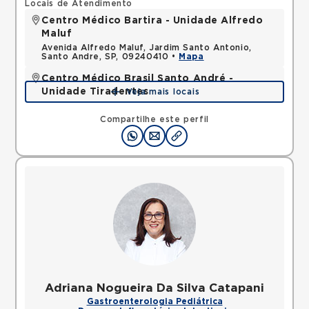
Locais de Atendimento
Centro Médico Bartira - Unidade Alfredo
Maluf
Avenida Alfredo Maluf, Jardim Santo Antonio,
Santo Andre, SP, 09240410 •
Mapa
Centro Médico Brasil Santo André -
Unidade Tiradentes
Veja mais locais
Rua Tiradentes, Vila Dora, Santo Andre, SP,
09030560 •
Mapa
Compartilhe este perfil
Adriana Nogueira Da Silva Catapani
Gastroenterologia Pediátrica