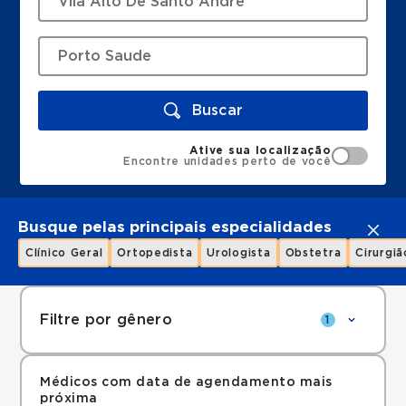
Buscar
Ative sua localização
Encontre unidades perto de você
Busque pelas principais especialidades
Clínico Geral
Ortopedista
Urologista
Obstetra
Cirurgiã
Filtre por gênero
1
Médicos com data de agendamento mais
próxima