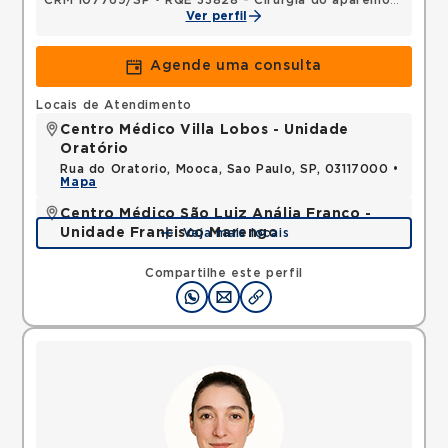
CRM 107769/SP
•
RQE 33828 - Cirurgia do aparelho digestivo
Ver perfil
Agende uma consulta
Locais de Atendimento
Centro Médico Villa Lobos - Unidade
Oratório
Rua do Oratorio, Mooca, Sao Paulo, SP, 03117000 •
Mapa
Centro Médico São Luiz Anália Franco -
Unidade Francisco Marengo
Veja mais locais
Rua Francisco Marengo, Tatuape, Sao Paulo, SP,
03313000 •
Mapa
Compartilhe este perfil