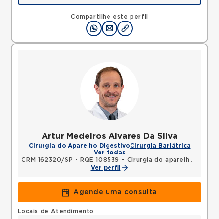
Avenida Alvaro Guimaraes, Assuncao, Sao Bernardo
do Campo, SP, 09810010 •
Mapa
Compartilhe este perfil
Artur Medeiros Alvares Da Silva
Cirurgia do Aparelho Digestivo
Cirurgia Bariátrica
Ver todas
CRM 162320/SP
•
RQE 108539 - Cirurgia do aparelho digestivo
Ver perfil
Agende uma consulta
Locais de Atendimento