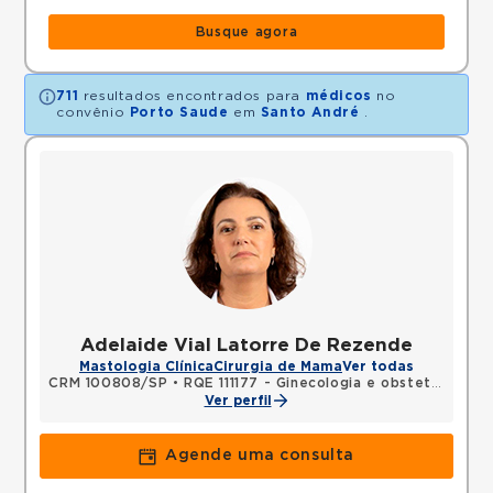
Busque agora
711
resultados encontrados para
médicos
no
convênio
Porto Saude
em
Santo André
.
Adelaide Vial Latorre De Rezende
Mastologia Clínica
Cirurgia de Mama
Ver todas
CRM 100808/SP
•
RQE 111177 - Ginecologia e obstetrícia
•
R
Ver perfil
Agende uma consulta