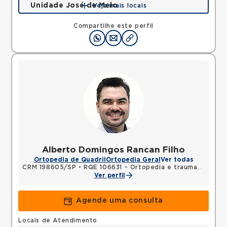
Unidade José de Melo
Veja mais locais
Rua Jose de Melo, Vila Dora, Santo Andre, SP,
09030580 •
Mapa
Compartilhe este perfil
Alberto Domingos Rancan Filho
Ortopedia de Quadril
Ortopedia Geral
Ver todas
CRM 198605/SP
•
RQE 106631 - Ortopedia e traumatologia
Ver perfil
Agende uma consulta
Locais de Atendimento