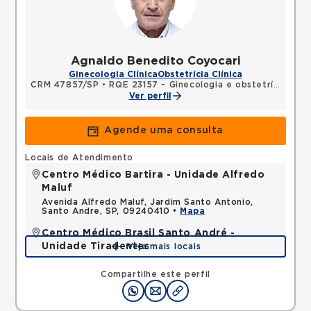
Agnaldo Benedito Coyocari
Ginecologia Clínica
Obstetrícia Clínica
CRM 47857/SP
•
RQE 23157 - Ginecologia e obstetrícia
Ver perfil
Agende uma consulta
Locais de Atendimento
Centro Médico Bartira - Unidade Alfredo
Maluf
Avenida Alfredo Maluf, Jardim Santo Antonio,
Santo Andre, SP, 09240410 •
Mapa
Centro Médico Brasil Santo André -
Unidade Tiradentes
Veja mais locais
Rua Tiradentes, Vila Dora, Santo Andre, SP,
09030560 •
Mapa
Compartilhe este perfil