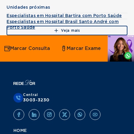
Unidades próximas
Especialistas em Hospital Bartira com Porto Saúde
Especialistas em Hospital Brasil Santo André com
Porto Saúde
Veja mais
Agende
Marcar Consulta
Marcar Exame
por
Whatsapp
Central
3003-3230
HOME