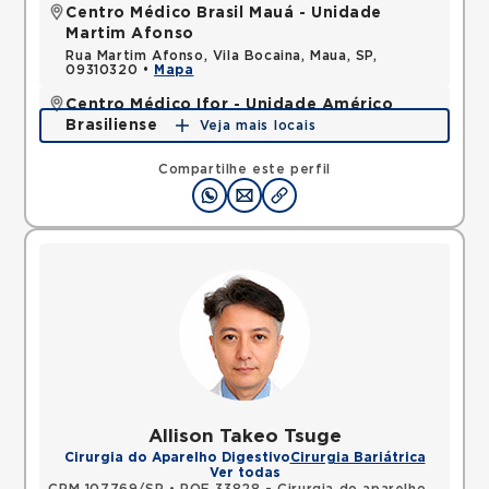
Centro Médico Brasil Mauá - Unidade
Martim Afonso
Rua Martim Afonso, Vila Bocaina, Maua, SP,
09310320 •
Mapa
Centro Médico Ifor - Unidade Américo
Brasiliense
Veja mais locais
Rua Americo Brasiliense, Centro, Sao Bernardo do
Campo, SP, 09715021 •
Mapa
Compartilhe este perfil
Allison Takeo Tsuge
Cirurgia do Aparelho Digestivo
Cirurgia Bariátrica
Ver todas