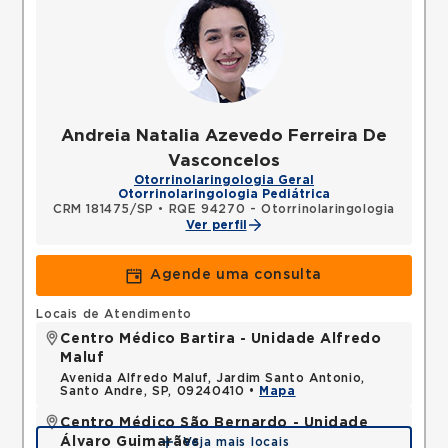
Andreia Natalia Azevedo Ferreira De
Vasconcelos
Otorrinolaringologia Geral
Otorrinolaringologia Pediátrica
CRM 181475/SP
•
RQE 94270 - Otorrinolaringologia
Ver perfil
Agende uma consulta
Locais de Atendimento
Centro Médico Bartira - Unidade Alfredo
Maluf
Avenida Alfredo Maluf, Jardim Santo Antonio,
Santo Andre, SP, 09240410 •
Mapa
Centro Médico São Bernardo - Unidade
Álvaro Guimarães
Veja mais locais