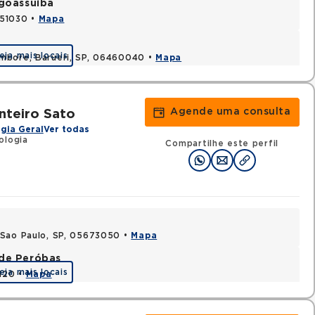
ngoassuíba
451030 •
Mapa
eja mais locais
ambore, Barueri, SP, 06460040 •
Mapa
Agende uma consulta
nteiro Sato
gia Geral
Ver todas
ologia
Compartilhe este perfil
 Sao Paulo, SP, 05673050 •
Mapa
ade Peróbas
eja mais locais
1120 •
Mapa