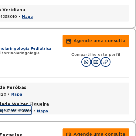
a Veridiana
 01238010 •
Mapa
Agende uma consulta
nolaringologia Pediátrica
torrinolaringologia
Compartilhe este perfil
ade Peróbas
1120 •
Mapa
dade Walter Figueira
eja mais locais
ul, SP, 09531205 •
Mapa
Agende uma consulta
Zacarias