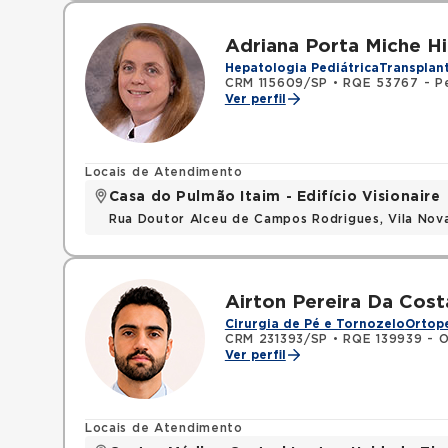
Adriana Porta Miche Hi
Hepatologia Pediátrica
Transplan
CRM 115609/SP
•
RQE 53767 - Pe
Ver perfil
Locais de Atendimento
Casa do Pulmão Itaim - Edifício Visionaire
Rua Doutor Alceu de Campos Rodrigues, Vila Nov
Airton Pereira Da Cost
Cirurgia de Pé e Tornozelo
Ortope
CRM 231393/SP
•
RQE 139939 - O
Ver perfil
Locais de Atendimento