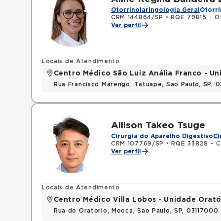
Otorrinolaringologia Geral
Otorri
CRM 144864/SP
•
RQE 79815 - Ot
Ver perfil
Locais de Atendimento
Centro Médico São Luiz Anália Franco - U
Rua Francisco Marengo, Tatuape, Sao Paulo, SP, 
Allison Takeo Tsuge
Cirurgia do Aparelho Digestivo
Ci
CRM 107769/SP
•
RQE 33828 - Cir
Ver perfil
Locais de Atendimento
Centro Médico Villa Lobos - Unidade Orató
Rua do Oratorio, Mooca, Sao Paulo, SP, 03117000