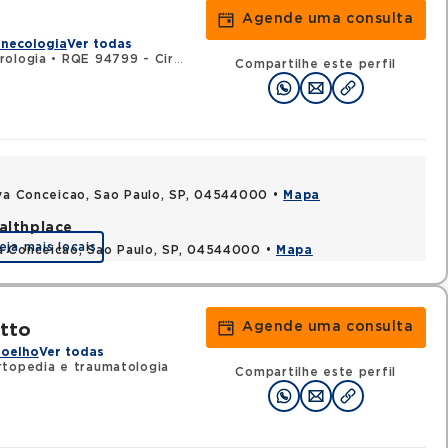
Agende uma consulta
inecologia
Ver todas
rologia
•
RQE 94799 - Cirurgia geral
Compartilhe este perfil
ova Conceicao, Sao Paulo, SP, 04544000 •
Mapa
althplace
eja mais locais
a Conceicao, Sao Paulo, SP, 04544000 •
Mapa
Agende uma consulta
tto
Joelho
Ver todas
topedia e traumatologia
Compartilhe este perfil