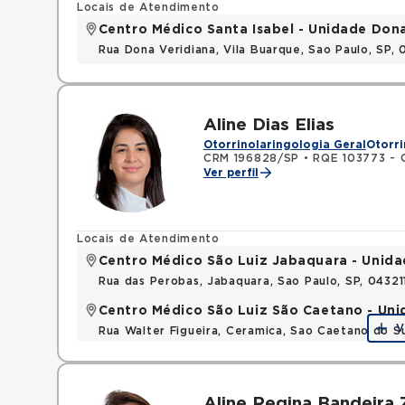
Locais de Atendimento
Centro Médico Santa Isabel - Unidade Don
Rua Dona Veridiana, Vila Buarque, Sao Paulo, SP,
Aline Dias Elias
Otorrinolaringologia Geral
Otorri
CRM 196828/SP
•
RQE 103773 - O
Ver perfil
Locais de Atendimento
Centro Médico São Luiz Jabaquara - Unid
Rua das Perobas, Jabaquara, Sao Paulo, SP, 0432
Centro Médico São Luiz São Caetano - Uni
V
Rua Walter Figueira, Ceramica, Sao Caetano do S
Aline Regina Bandeira 