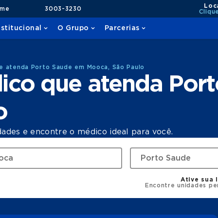
Loc
ame
3003-3230
Cliqu
nstitucional
O Grupo
Parcerias
e atenda Porto Saude em Mooca, São Paulo
ico que atenda Por
o
dades e encontre o médico ideal para você.
Ative sua 
Encontre unidades pe