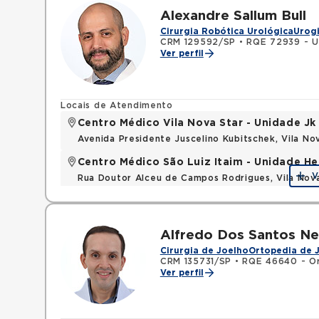
Alexandre Sallum Bull
Cirurgia Robótica Urológica
Urog
CRM 129592/SP
•
RQE 72939 - U
Ver perfil
Locais de Atendimento
Centro Médico Vila Nova Star - Unidade Jk
Avenida Presidente Juscelino Kubitschek, Vila N
Centro Médico São Luiz Itaim - Unidade He
V
Rua Doutor Alceu de Campos Rodrigues, Vila Nov
Alfredo Dos Santos Ne
Cirurgia de Joelho
Ortopedia de 
CRM 135731/SP
•
RQE 46640 - Or
Ver perfil