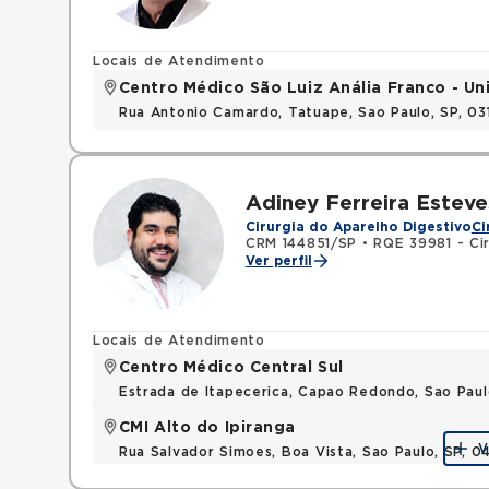
Locais de Atendimento
Centro Médico São Luiz Anália Franco - U
Rua Antonio Camardo, Tatuape, Sao Paulo, SP, 0
Adiney Ferreira Esteve
Cirurgia do Aparelho Digestivo
Ci
CRM 144851/SP
•
RQE 39981 - Cir
Ver perfil
Locais de Atendimento
Centro Médico Central Sul
Estrada de Itapecerica, Capao Redondo, Sao Pau
CMI Alto do Ipiranga
V
Rua Salvador Simoes, Boa Vista, Sao Paulo, SP,