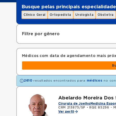
Busque pelas principais especialidade
Clínico Geral
Ortopedista
Urologista
Obstetra
Filtre por gênero
Médicos com data de agendamento mais pró
B
2610
resultados encontrados para
médicos
no con
Abelardo Moreira Dos
Cirurgia de Joelho
Medicina Espor
CRM 213875/SP
•
RQE 85296 - M
Ver perfil