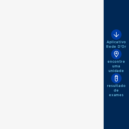
Aplicativo
Rede D'Or
encontre
uma
unidade
resultado
de
exames