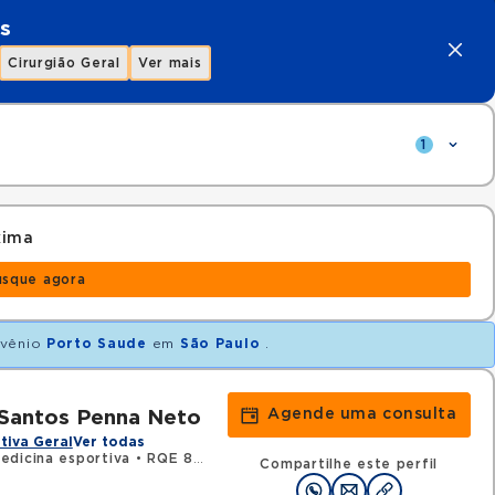
s
Cirurgião Geral
Ver mais
1
xima
usque agora
vênio
Porto Saude
em
São Paulo
.
Agende uma consulta
 Santos Penna Neto
tiva Geral
Ver todas
edicina esportiva
•
RQE 85297 - Ortopedia e traumatologia
Compartilhe este perfil