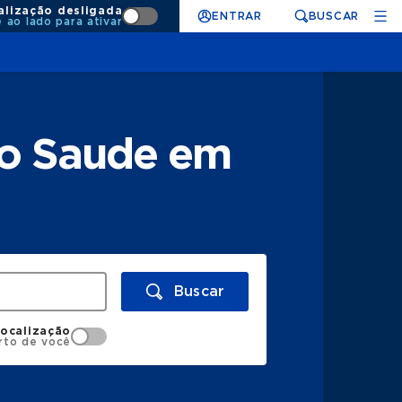
alização desligada
ENTRAR
BUSCAR
e ao lado para ativar
to Saude em
Buscar
localização
rto de você