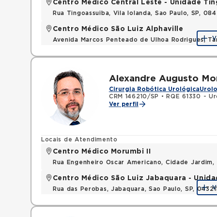
Centro Médico Central Leste - Unidade Ti
Rua Tingoassuiba, Vila Iolanda, Sao Paulo, SP, 08
Centro Médico São Luiz Alphaville
V
Avenida Marcos Penteado de Ulhoa Rodrigues, T
Alexandre Augusto Mo
Cirurgia Robótica Urológica
Urolo
CRM 146210/SP
•
RQE 61330 - Ur
Ver perfil
Locais de Atendimento
Centro Médico Morumbi II
Rua Engenheiro Oscar Americano, Cidade Jardim,
Centro Médico São Luiz Jabaquara - Unid
V
Rua das Perobas, Jabaquara, Sao Paulo, SP, 0432