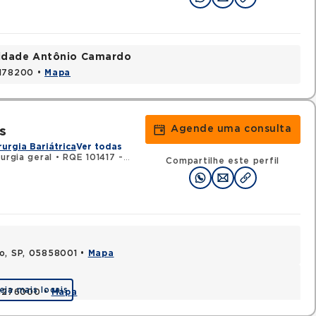
nidade Antônio Camardo
3178200 •
Mapa
Agende uma consulta
s
rurgia Bariátrica
Ver todas
urgia geral
•
RQE 101417 - Coloproctologia
Compartilhe este perfil
lo, SP, 05858001 •
Mapa
eja mais locais
 04276000 •
Mapa