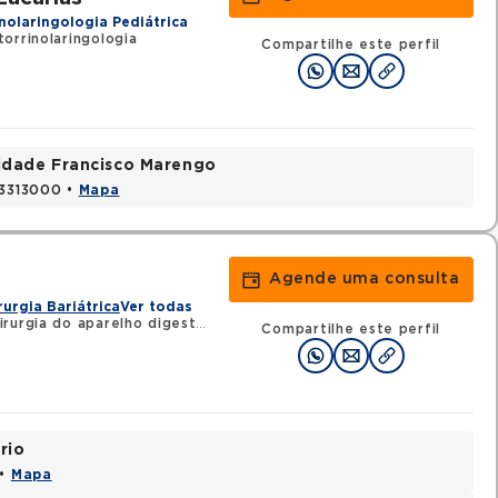
nolaringologia Pediátrica
orrinolaringologia
Compartilhe este perfil
nidade Francisco Marengo
03313000 •
Mapa
Agende uma consulta
rurgia Bariátrica
Ver todas
urgia do aparelho digestivo
•
RQE 33829 - Cirurgia geral
Compartilhe este perfil
rio
 •
Mapa