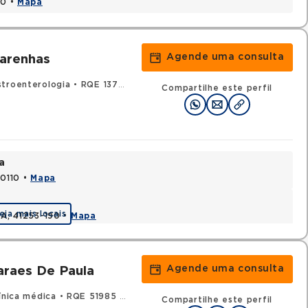
20 •
Mapa
Agende uma consulta
arenhas
stroenterologia
•
RQE 13732 - Clínica médica
•
RQE 14704 - Endos
Compartilhe este perfil
a
70110 •
Mapa
eja mais locais
BA, 41253-190 •
Mapa
Agende uma consulta
raes De Paula
ínica médica
•
RQE 51985 - Gastroenterologia
Compartilhe este perfil