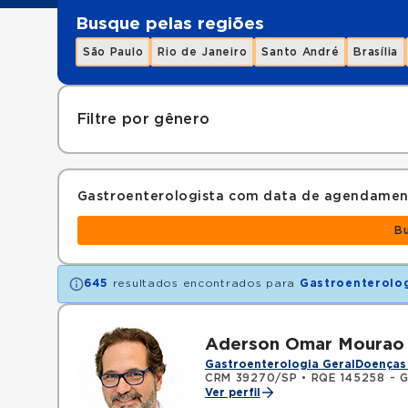
Busque pelas regiões
São Paulo
Rio de Janeiro
Santo André
Brasília
Filtre por gênero
Gastroenterologista com data de agendamen
B
645
resultados encontrados para
Gastroenterolo
Aderson Omar Mourao 
Gastroenterologia Geral
Doenças 
CRM 39270/SP
•
RQE 145258 - G
Ver perfil