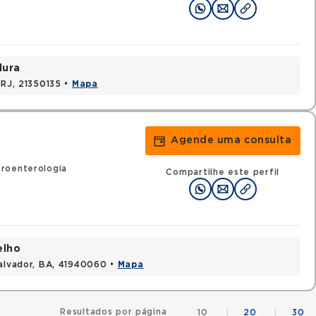
dura
 RJ, 21350135 •
Mapa
Agende uma consulta
roenterologia
Compartilhe este perfil
elho
Salvador, BA, 41940060 •
Mapa
Resultados por página
10
|
20
|
30