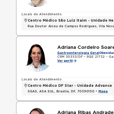
Locais de Atendimento
Centro Médico São Luiz Itaim - Unidade He
Rua Doutor Alceu de Campos Rodrigues, Vila Nov
Adriana Cordeiro Soar
Gastroenterologia Geral
Obesida
CRM 30553/DF
•
RQE 21732 - Ga
Ver perfil
Locais de Atendimento
Centro Médico DF Star - Unidade Advance
SGAS, ASA SUL, Brasilia, DF, 70390150 •
Mapa
Adriana Ribas Andrade