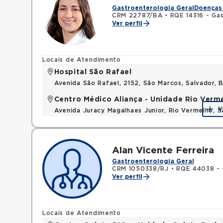
Gastroenterologia Geral
Doenças 
CRM 22787/BA
•
RQE 14316 - Ga
Ver perfil
Locais de Atendimento
Hospital São Rafael
Avenida São Rafael, 2152, São Marcos, Salvador, 
Centro Médico Aliança - Unidade Rio Verm
V
Avenida Juracy Magalhaes Junior, Rio Vermelho, 
Alan Vicente Ferreira
Gastroenterologia Geral
CRM 1050338/RJ
•
RQE 44038 - 
Ver perfil
Locais de Atendimento