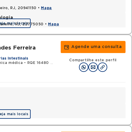
neiro, RJ, 20941150 •
Mapa
ologia
eja mais locais
 Janeiro, RJ, 22775050 •
Mapa
Agende uma consulta
ndes Ferreira
ias Intestinais
Compartilhe este perfil
nica médica
•
RQE 16480 - Gastroenterologia
•
RQE 17901 - Endos
eja mais locais