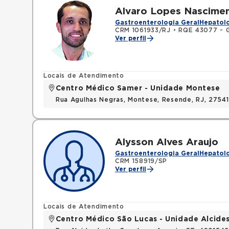
Alvaro Lopes Nascime
Gastroenterologia Geral
Hepatolo
CRM 1061933/RJ
•
RQE 43077 - G
Ver perfil
Locais de Atendimento
Centro Médico Samer - Unidade Montese
Rua Agulhas Negras, Montese, Resende, RJ, 2754
Alysson Alves Araujo
Gastroenterologia Geral
Hepatolo
CRM 158919/SP
Ver perfil
Locais de Atendimento
Centro Médico São Lucas - Unidade Alcides