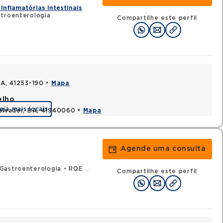
Inflamatórias Intestinais
stroenterologia
Compartilhe este perfil
BA, 41253-190 •
Mapa
elho
eja mais locais
Salvador, BA, 41940060 •
Mapa
Agende uma consulta
Gastroenterologia
•
RQE 51120 - Clínica médica
Compartilhe este perfil