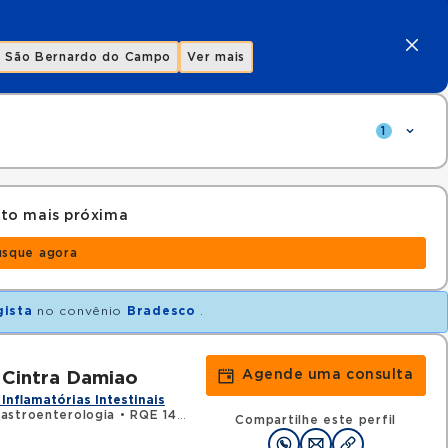
São Bernardo do Campo
Ver mais
1
to mais próxima
usque agora
gista
no convênio
Bradesco
.
Agende uma consulta
Cintra Damiao
Inflamatórias Intestinais
astroenterologia
•
RQE 145259 - Clínica médica
Compartilhe este perfil