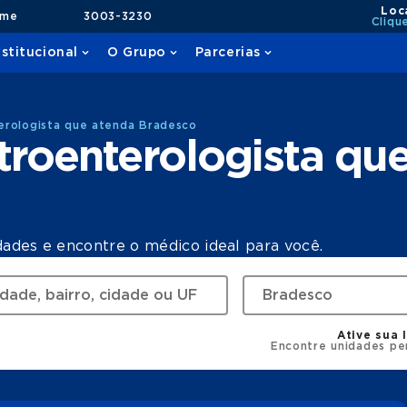
Loc
ame
3003-3230
Cliqu
nstitucional
O Grupo
Parcerias
erologista que atenda Bradesco
roenterologista qu
dades e encontre o médico ideal para você.
Ative sua 
Encontre unidades pe