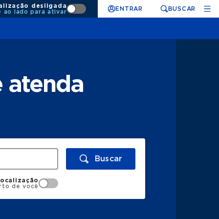
alização desligada
ENTRAR
BUSCAR
e ao lado para ativar
e atenda
Buscar
localização
rto de você