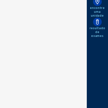
encontre
uma
unidade
resultado
de
exames
copia