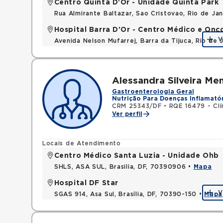
Centro Quinta D'Or - Unidade Quinta Park
Rua Almirante Baltazar, Sao Cristovao, Rio de Ja
Hospital Barra D'Or - Centro Médico e Onc
V
Avenida Nelson Mufarrej, Barra da Tijuca, Rio de
Alessandra Silveira Me
Gastroenterologia Geral
Nutrição Para Doenças Inflamatór
CRM 25343/DF
•
RQE 16479 - Clí
Ver perfil
Locais de Atendimento
Centro Médico Santa Luzia - Unidade Ohb
SHLS, ASA SUL, Brasilia, DF, 70390906 •
Mapa
Hospital DF Star
V
SGAS 914, Asa Sul, Brasília, DF, 70390-150 •
Mapa