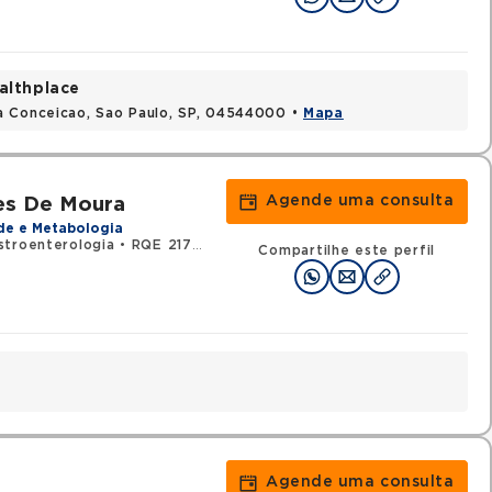
althplace
a Conceicao, Sao Paulo, SP, 04544000 •
Mapa
Agende uma consulta
es De Moura
de e Metabologia
stroenterologia
•
RQE 21734 - Clínica médica
Compartilhe este perfil
Agende uma consulta