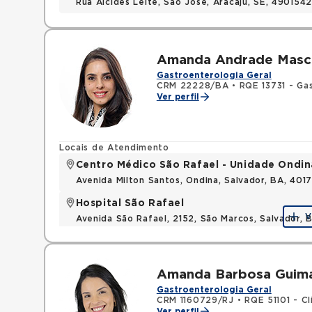
Rua Alcides Leite, Sao Jose, Aracaju, SE, 490154
Amanda Andrade Masc
Gastroenterologia Geral
CRM 22228/BA
•
RQE 13731 - Ga
Ver perfil
Locais de Atendimento
Centro Médico São Rafael - Unidade Ondin
Avenida Milton Santos, Ondina, Salvador, BA, 401
Hospital São Rafael
V
Avenida São Rafael, 2152, São Marcos, Salvador, 
Amanda Barbosa Guima
Gastroenterologia Geral
CRM 1160729/RJ
•
RQE 51101 - Cl
Ver perfil