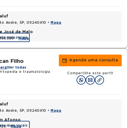
aluf
nto Andre, SP, 09240410 •
Mapa
e José de Melo
eja mais locais
9030580 •
Mapa
Agende uma consulta
an Filho
eral
Ver todas
Ortopedia e traumatologia
Compartilhe este perfil
aluf
nto Andre, SP, 09240410 •
Mapa
im Afonso
eja mais locais
0320 •
Mapa