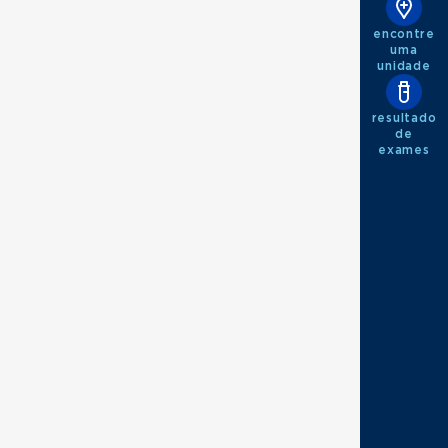
encontre
uma
unidade
resultado
de
exames