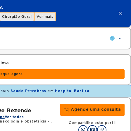
s
Cirurgião Geral
Ver mais
1
xima
usque agora
vênio
Saude Petrobras
em
Hospital Bartira
.
Agende uma consulta
 De Rezende
ama
Ver todas
inecologia e obstetrícia
•
RQE 111178 - Mastologia
Compartilhe este perfil