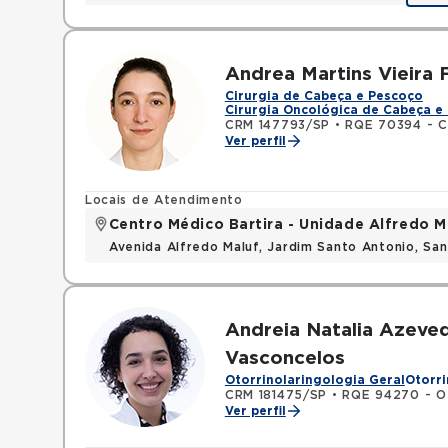
Andrea Martins Vieira 
Cirurgia de Cabeça e Pescoço
Cirurgia Oncológica de Cabeça e
CRM 147793/SP
•
RQE 70394 - Ci
Ver perfil
Locais de Atendimento
Centro Médico Bartira - Unidade Alfredo M
Avenida Alfredo Maluf, Jardim Santo Antonio, Sa
Andreia Natalia Azeve
Vasconcelos
Otorrinolaringologia Geral
Otorri
CRM 181475/SP
•
RQE 94270 - Ot
Ver perfil