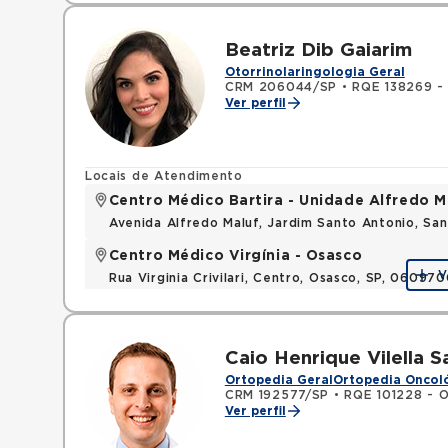
Beatriz Dib Gaiarim
Otorrinolaringologia Geral
CRM 206044/SP
•
RQE 138269 - 
Ver perfil
Locais de Atendimento
Centro Médico Bartira - Unidade Alfredo M
Avenida Alfredo Maluf, Jardim Santo Antonio, Sa
Centro Médico Virgínia - Osasco
V
Rua Virginia Crivilari, Centro, Osasco, SP, 06097
Caio Henrique Vilella S
Ortopedia Geral
Ortopedia Oncol
CRM 192577/SP
•
RQE 101228 - O
Ver perfil