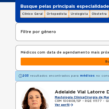
Busque pelas principais especialidade
Clínico Geral
Ortopedista
Urologista
Obstetra
Filtre por gênero
Médicos com data de agendamento mais pró
B
203
resultados encontrados para
médicos
no con
Adelaide Vial Latorre
Mastologia Clínica
Cirurgia de M
CRM 100808/SP
•
RQE 111177 - G
Ver perfil