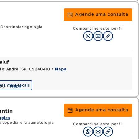
Agende uma consulta
Otorrinolaringologia
Compartilhe este perfil
aluf
nto Andre, SP, 09240410 •
Mapa
eja mais locais
000 •
Mapa
Agende uma consulta
antin
ógica
rtopedia e traumatologia
Compartilhe este perfil