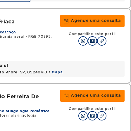
Agende uma consulta
Friaca
 Pescoço
Compartilhe este perfil
rurgia geral
•
RQE 70395 - Cirurgia de cabeça e pescoço
aluf
nto Andre, SP, 09240410 •
Mapa
Agende uma consulta
do Ferreira De
Compartilhe este perfil
nolaringologia Pediátrica
orrinolaringologia