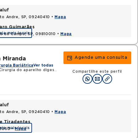
aluf
nto Andre, SP, 09240410 •
Mapa
varo Guimarães
eja mais locais
do do Campo, SP, 09810010 •
Mapa
Agende uma consulta
m Miranda
rurgia Bariátrica
Ver todas
rurgia do aparelho digestivo
Compartilhe este perfil
aluf
nto Andre, SP, 09240410 •
Mapa
e Tiradentes
eja mais locais
30560 •
Mapa