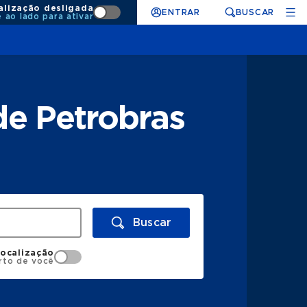
alização desligada
ENTRAR
BUSCAR
e ao lado para ativar
e Petrobras
Buscar
localização
rto de você