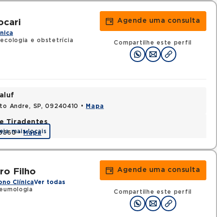
Agende uma consulta
ocari
ínica
ecologia e obstetrícia
Compartilhe este perfil
aluf
nto Andre, SP, 09240410 •
Mapa
e Tiradentes
eja mais locais
30560 •
Mapa
Agende uma consulta
ro Filho
ono Clínica
Ver todas
neumologia
Compartilhe este perfil