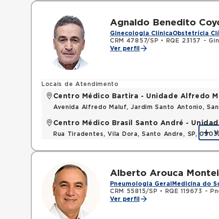
Agnaldo Benedito Coy
Ginecologia Clínica
Obstetrícia Cl
CRM 47857/SP
•
RQE 23157 - Gin
Ver perfil
Locais de Atendimento
Centro Médico Bartira - Unidade Alfredo M
Avenida Alfredo Maluf, Jardim Santo Antonio, Sa
Centro Médico Brasil Santo André - Unidad
V
Rua Tiradentes, Vila Dora, Santo Andre, SP, 090
Alberto Arouca Montei
Pneumologia Geral
Medicina do S
CRM 55815/SP
•
RQE 119673 - P
Ver perfil