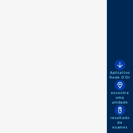
Aplicativo
Rede D'Or
encontre
uma
unidade
resultado
de
exames