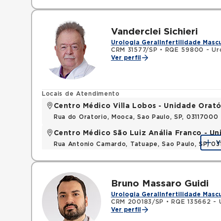
Vanderclei Sichieri
Urologia Geral
Infertilidade Masc
CRM 31577/SP
•
RQE 59800 - Ur
Ver perfil
Locais de Atendimento
Centro Médico Villa Lobos - Unidade Orató
Rua do Oratorio, Mooca, Sao Paulo, SP, 03117000
Centro Médico São Luiz Anália Franco - U
V
Rua Antonio Camardo, Tatuape, Sao Paulo, SP, 0
Bruno Massaro Guidi
Urologia Geral
Infertilidade Masc
CRM 200183/SP
•
RQE 135662 - 
Ver perfil