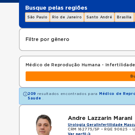
Busque pelas regiões
São Paulo
Rio de Janeiro
Santo André
Brasília
Filtre por gênero
Médico de Reprodução Humana - Infertilidad
B
209
resultados encontrados para
Médico de Repro
Saude
.
Andre Lazzarin Marani
Urologia Geral
Infertilidade Masc
CRM 162775/SP
•
RQE 90625 - U
Ver perfil