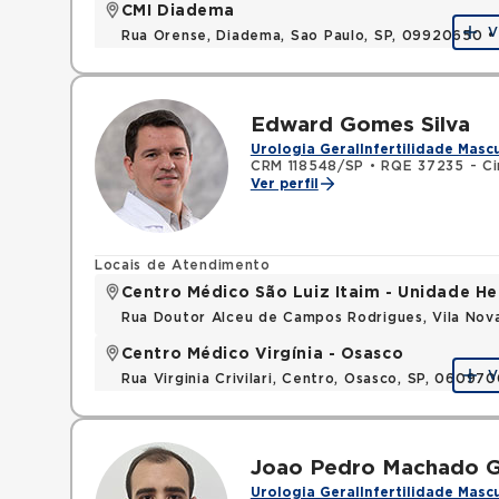
CMI Diadema
V
Rua Orense, Diadema, Sao Paulo, SP, 09920650 
Edward Gomes Silva
Urologia Geral
Infertilidade Masc
CRM 118548/SP
•
RQE 37235 - Cir
Ver perfil
Locais de Atendimento
Centro Médico São Luiz Itaim - Unidade He
Rua Doutor Alceu de Campos Rodrigues, Vila Nov
Centro Médico Virgínia - Osasco
V
Rua Virginia Crivilari, Centro, Osasco, SP, 06097
Joao Pedro Machado G
Urologia Geral
Infertilidade Masc