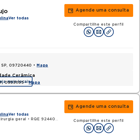
Agende uma consulta
ujo
ulina
Ver todas
Compartilhe este perfil
, SP, 09720440 •
Mapa
idade Cerâmica
eja mais locais
P, 09531195 •
Mapa
Agende uma consulta
ulina
Ver todas
rurgia geral
•
RQE 92440 - Urologia
Compartilhe este perfil