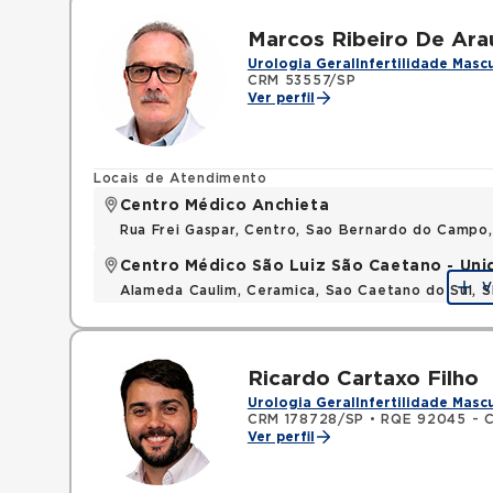
Marcos Ribeiro De Ara
Urologia Geral
Infertilidade Masc
CRM 53557/SP
Ver perfil
Locais de Atendimento
Centro Médico Anchieta
Rua Frei Gaspar, Centro, Sao Bernardo do Campo
Centro Médico São Luiz São Caetano - Un
V
Alameda Caulim, Ceramica, Sao Caetano do Sul, S
Ricardo Cartaxo Filho
Urologia Geral
Infertilidade Masc
CRM 178728/SP
•
RQE 92045 - Ci
Ver perfil