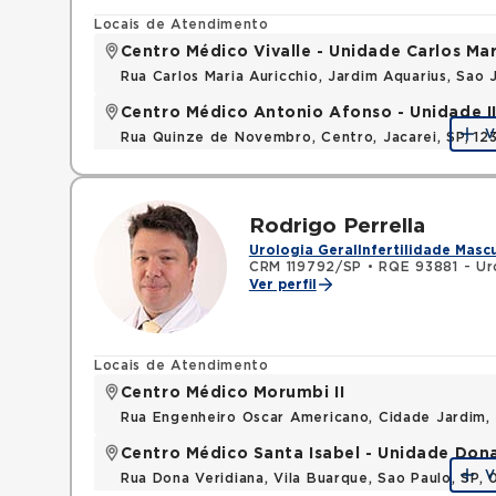
Locais de Atendimento
Centro Médico Vivalle - Unidade Carlos Mar
Rua Carlos Maria Auricchio, Jardim Aquarius, Sa
Centro Médico Antonio Afonso - Unidade II 
V
Rua Quinze de Novembro, Centro, Jacarei, SP, 1
Rodrigo Perrella
Urologia Geral
Infertilidade Masc
CRM 119792/SP
•
RQE 93881 - Ur
Ver perfil
Locais de Atendimento
Centro Médico Morumbi II
Rua Engenheiro Oscar Americano, Cidade Jardim,
Centro Médico Santa Isabel - Unidade Don
V
Rua Dona Veridiana, Vila Buarque, Sao Paulo, SP,