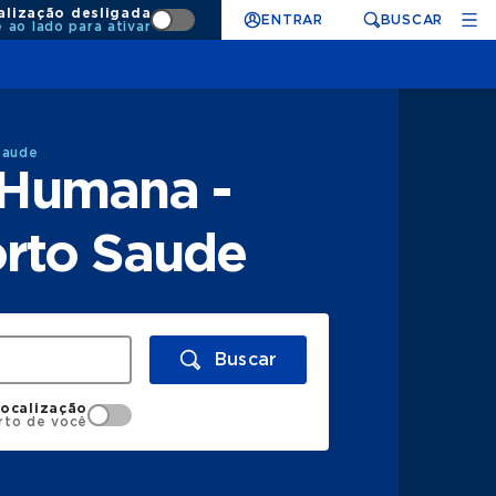
alização desligada
ENTRAR
BUSCAR
e ao lado para ativar
Saude
 Humana -
orto Saude
Buscar
localização
rto de você