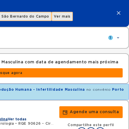
São Bernardo do Campo
Ver mais
1
e Masculina com data de agendamento mais próxima
usque agora
dução Humana - Infertilidade Masculina
no convênio
Porto
Agende uma consulta
ulina
Ver todas
rologia
•
RQE 90626 - Cirurgia geral
Compartilhe este perfil