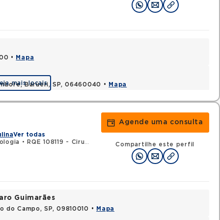
000 •
Mapa
eja mais locais
ambore, Barueri, SP, 06460040 •
Mapa
Agende uma consulta
ulina
Ver todas
ologia
•
RQE 108119 - Cirurgia geral
Compartilhe este perfil
varo Guimarães
do do Campo, SP, 09810010 •
Mapa