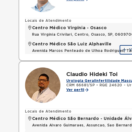
Locais de Atendimento
Centro Médico Virgínia - Osasco
Rua Virginia Crivilari, Centro, Osasco, SP, 06097
Centro Médico São Luiz Alphaville
V
Avenida Marcos Penteado de Ulhoa Rodrigues, T
Claudio Hideki Toi
Urologia Geral
Infertilidade Masc
CRM 66681/SP
•
RQE 24620 - Ur
Ver perfil
Locais de Atendimento
Centro Médico São Bernardo - Unidade Ál
Avenida Alvaro Guimaraes, Assuncao, Sao Bernar