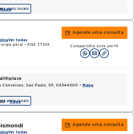
eja mais locais
•
Mapa
Agende uma consulta
ulina
Ver todas
urgia geral
•
RQE 37236 - Urologia
Compartilhe este perfil
althplace
a Conceicao, Sao Paulo, SP, 04544000 •
Mapa
eja mais locais
000 •
Mapa
Agende uma consulta
ismondi
ulina
Ver todas