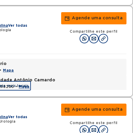
Agende uma consulta
ulina
Ver todas
ologia
Compartilhe este perfil
rio
 •
Mapa
nidade Antônio Camardo
eja mais locais
3178200 •
Mapa
Agende uma consulta
ulina
Ver todas
Urologia
Compartilhe este perfil