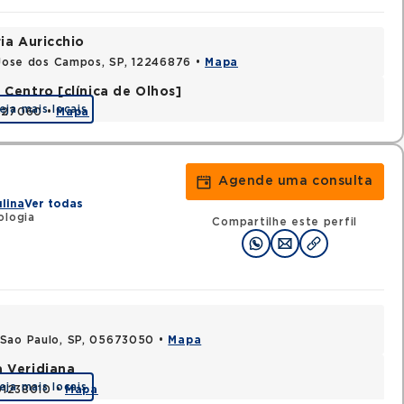
ia Auricchio
o Jose dos Campos, SP, 12246876 •
Mapa
Centro [clínica de Olhos]
eja mais locais
2327060 •
Mapa
Agende uma consulta
ulina
Ver todas
ologia
Compartilhe este perfil
 Sao Paulo, SP, 05673050 •
Mapa
a Veridiana
eja mais locais
 01238010 •
Mapa