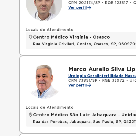
CRM 202174/SP
•
RQE 123817 - C
Ver perfil
Locais de Atendimento
Centro Médico Virgínia - Osasco
Rua Virginia Crivilari, Centro, Osasco, SP, 06097
Marco Aurelio Silva Li
Urologia Geral
Infertilidade Masc
CRM 73891/SP
•
RQE 33972 - Uro
Ver perfil
Locais de Atendimento
Centro Médico São Luiz Jabaquara - Unid
Rua das Perobas, Jabaquara, Sao Paulo, SP, 0432