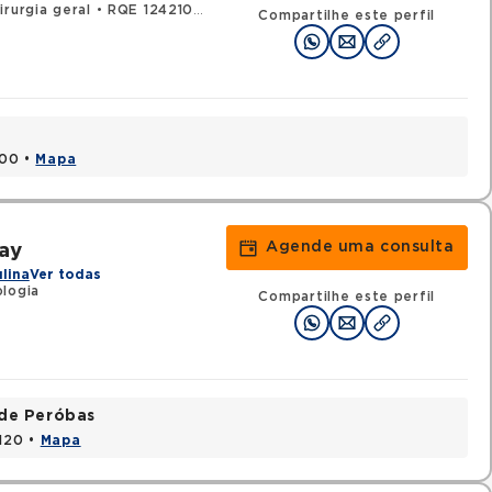
irurgia geral
•
RQE 124210 - Urologia
Compartilhe este perfil
000 •
Mapa
Agende uma consulta
pay
ulina
Ver todas
logia
Compartilhe este perfil
ade Peróbas
1120 •
Mapa