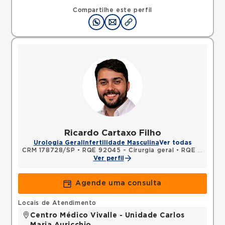
Alameda Caulim, Ceramica, Sao Caetano do Sul,
SP, 09531195 •
Mapa
Compartilhe este perfil
Ricardo Cartaxo Filho
Urologia Geral
Infertilidade Masculina
Ver todas
CRM 178728/SP
•
RQE 92045 - Cirurgia geral
•
RQE 92440 - Urologia
Ver perfil
Agende uma consulta
Locais de Atendimento
Centro Médico Vivalle - Unidade Carlos