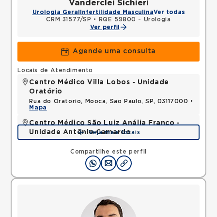
Vanderclei Sichieri
Urologia Geral
Infertilidade Masculina
Ver todas
CRM 31577/SP
•
RQE 59800 - Urologia
Ver perfil
Agende uma consulta
Locais de Atendimento
Centro Médico Villa Lobos - Unidade
Oratório
Rua do Oratorio, Mooca, Sao Paulo, SP, 03117000 •
Mapa
Centro Médico São Luiz Anália Franco -
Unidade Antônio Camardo
Veja mais locais
Rua Antonio Camardo, Tatuape, Sao Paulo, SP,
03178200 •
Mapa
Compartilhe este perfil