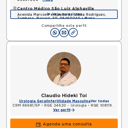
Centro Médico São Luiz Alphaville
Veja mais locais
Avenida Marcos Penteado de Ulhoa Rodrigues,
Tambore, Barueri, SP, 06460040 •
Mapa
Compartilhe este perfil
Claudio Hideki Toi
Urologia Geral
Infertilidade Masculina
Ver todas
CRM 66681/SP
•
RQE 24620 - Urologia
•
RQE 108119 - Cirurgia geral
Ver perfil
Agende uma consulta