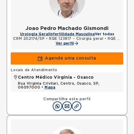
Joao Pedro Machado Gismondi
Urologia Geral
Infertilidade Masculina
Ver todas
CRM 202174/SP
•
RQE 123817 - Cirurgia geral
•
RQE 124210 - Urologia
Ver perfil
Agende uma consulta
Locais de Atendimento
Centro Médico Virgínia - Osasco
Rua Virginia Crivilari, Centro, Osasco, SP,
06097000 •
Mapa
Compartilhe este perfil