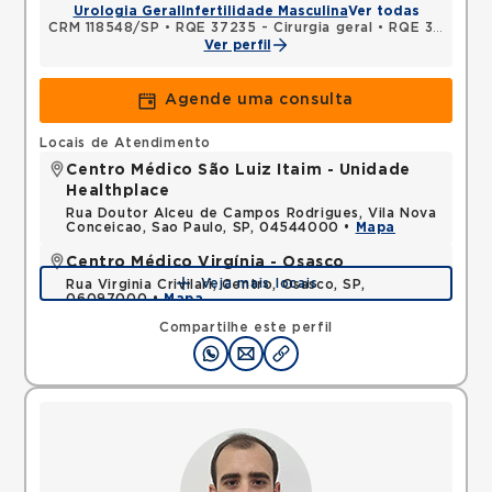
Urologia Geral
Infertilidade Masculina
Ver todas
CRM 118548/SP
•
RQE 37235 - Cirurgia geral
•
RQE 37236 - Urologia
Ver perfil
Agende uma consulta
Locais de Atendimento
Centro Médico São Luiz Itaim - Unidade
Healthplace
Rua Doutor Alceu de Campos Rodrigues, Vila Nova
Conceicao, Sao Paulo, SP, 04544000 •
Mapa
Centro Médico Virgínia - Osasco
Veja mais locais
Rua Virginia Crivilari, Centro, Osasco, SP,
06097000 •
Mapa
Compartilhe este perfil