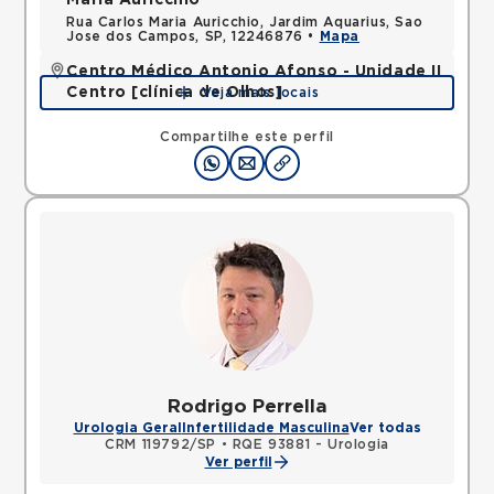
Maria Auricchio
Rua Carlos Maria Auricchio, Jardim Aquarius, Sao
Jose dos Campos, SP, 12246876 •
Mapa
Centro Médico Antonio Afonso - Unidade II
Centro [clínica de Olhos]
Veja mais locais
Rua Quinze de Novembro, Centro, Jacarei, SP,
12327060 •
Mapa
Compartilhe este perfil
Rodrigo Perrella
Urologia Geral
Infertilidade Masculina
Ver todas
CRM 119792/SP
•
RQE 93881 - Urologia
Ver perfil