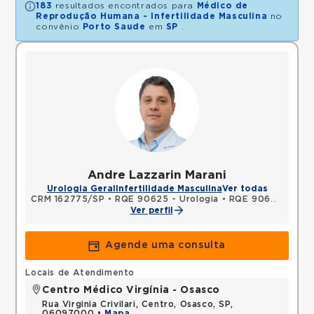
183
resultados encontrados para
Médico de
Reprodução Humana - Infertilidade Masculina
no
convênio
Porto Saude
em
SP
.
Andre Lazzarin Marani
Urologia Geral
Infertilidade Masculina
Ver todas
CRM 162775/SP
•
RQE 90625 - Urologia
•
RQE 90626 - Cirurgia geral
Ver perfil
Agende uma consulta
Locais de Atendimento
Centro Médico Virgínia - Osasco
Rua Virginia Crivilari, Centro, Osasco, SP,
06097000 •
Mapa