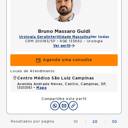
Bruno Massaro Guidi
Urologia Geral
Infertilidade Masculina
Ver todas
CRM 200183/SP
•
RQE 135662 - Urologia
Ver perfil
Agende uma consulta
Locais de Atendimento
Centro Médico São Luiz Campinas
Avenida Andrade Neves, Centro, Campinas, SP,
13013161 •
Mapa
Compartilhe este perfil
Resultados por página
10
|
20
|
30