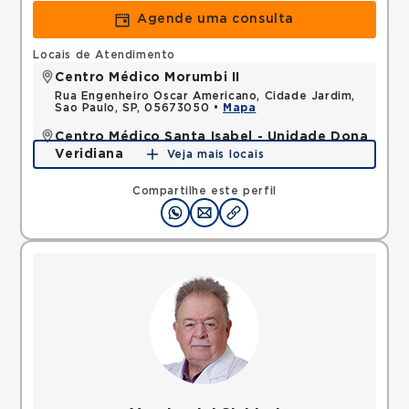
Agende uma consulta
Locais de Atendimento
Centro Médico Morumbi II
Rua Engenheiro Oscar Americano, Cidade Jardim,
Sao Paulo, SP, 05673050 •
Mapa
Centro Médico Santa Isabel - Unidade Dona
Veridiana
Veja mais locais
Rua Dona Veridiana, Vila Buarque, Sao Paulo, SP,
01238010 •
Mapa
Compartilhe este perfil