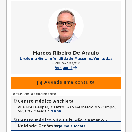
Marcos Ribeiro De Araujo
Urologia Geral
Infertilidade Masculina
Ver todas
CRM 53557/SP
Ver perfil
Agende uma consulta
Locais de Atendimento
Centro Médico Anchieta
Rua Frei Gaspar, Centro, Sao Bernardo do Campo,
SP, 09720440 •
Mapa
Centro Médico São Luiz São Caetano -
Unidade Cerâmica
Veja mais locais