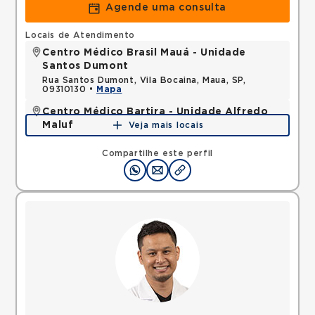
Agende uma consulta
Locais de Atendimento
Centro Médico Brasil Mauá - Unidade
Santos Dumont
Rua Santos Dumont, Vila Bocaina, Maua, SP,
09310130 •
Mapa
Centro Médico Bartira - Unidade Alfredo
Maluf
Veja mais locais
Avenida Alfredo Maluf, Jardim Santo Antonio,
Santo Andre, SP, 09240410 •
Mapa
Compartilhe este perfil