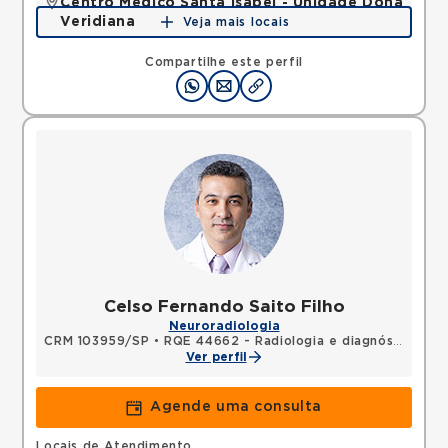
Centro Médico Santa Isabel - Unidade Dona
Veridiana
Veja mais locais
Rua Dona Veridiana, Vila Buarque, Sao Paulo, SP,
01238010 •
Mapa
Compartilhe este perfil
Celso Fernando Saito Filho
Neuroradiologia
CRM 103959/SP
•
RQE 44662 - Radiologia e diagnóstico por imagem
Ver perfil
Agende uma consulta
Locais de Atendimento