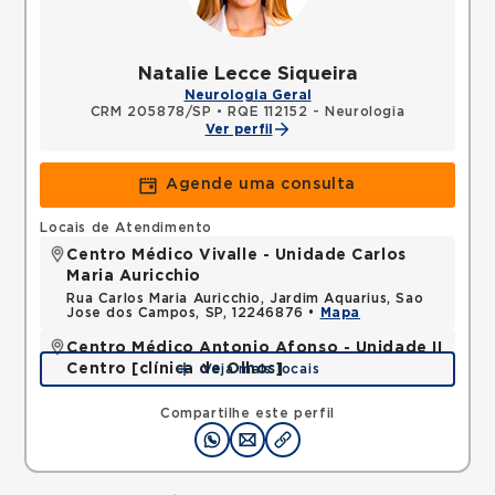
Natalie Lecce Siqueira
Neurologia Geral
CRM 205878/SP
•
RQE 112152 - Neurologia
Ver perfil
Agende uma consulta
Locais de Atendimento
Centro Médico Vivalle - Unidade Carlos
Maria Auricchio
Rua Carlos Maria Auricchio, Jardim Aquarius, Sao
Jose dos Campos, SP, 12246876 •
Mapa
Centro Médico Antonio Afonso - Unidade II
Centro [clínica de Olhos]
Veja mais locais
Rua Quinze de Novembro, Centro, Jacarei, SP,
12327060 •
Mapa
Compartilhe este perfil