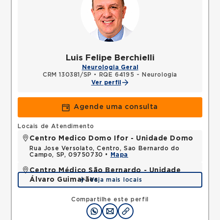
Luis Felipe Berchielli
Neurologia Geral
CRM 130381/SP
•
RQE 64195 - Neurologia
Ver perfil
Agende uma consulta
Locais de Atendimento
Centro Medico Domo Ifor - Unidade Domo
Rua Jose Versolato, Centro, Sao Bernardo do
Campo, SP, 09750730 •
Mapa
Centro Médico São Bernardo - Unidade
Álvaro Guimarães
Veja mais locais
Avenida Alvaro Guimaraes, Assuncao, Sao Bernardo
do Campo, SP, 09810010 •
Mapa
Compartilhe este perfil