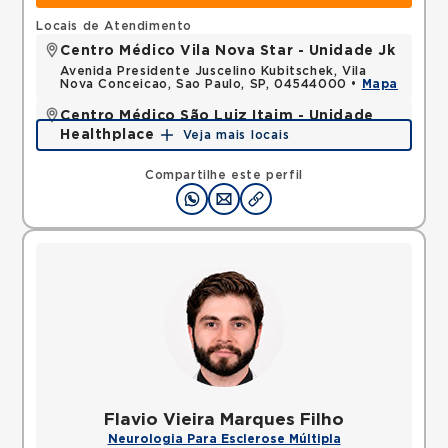
Locais de Atendimento
Centro Médico Vila Nova Star - Unidade Jk
Avenida Presidente Juscelino Kubitschek, Vila
Nova Conceicao, Sao Paulo, SP, 04544000 •
Mapa
Centro Médico São Luiz Itaim - Unidade
Healthplace
Veja mais locais
Rua Doutor Alceu de Campos Rodrigues, Vila Nova
Conceicao, Sao Paulo, SP, 04544000 •
Mapa
Compartilhe este perfil
Flavio Vieira Marques Filho
Neurologia Para Esclerose Múltipla