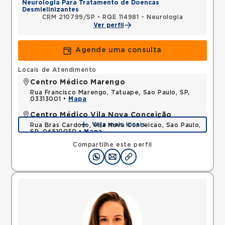
Neurologia Para Tratamento de Doencas
Desmielinizantes
CRM 210799/SP
•
RQE 114981 - Neurologia
Ver perfil
Agende uma consulta
Locais de Atendimento
Centro Médico Marengo
Rua Francisco Marengo, Tatuape, Sao Paulo, SP,
03313001 •
Mapa
Centro Médico Vila Nova Conceição
Veja mais locais
Rua Bras Cardoso, Vila Nova Conceicao, Sao Paulo,
SP, 04510030 •
Mapa
Compartilhe este perfil