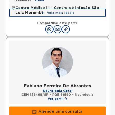
Centro Médico III - Centro de Infusão São
Luiz Morumbi
Veja mais locais
Avenida Lineu de Paula Machado, Jardim Everest,
Sao Paulo, SP, 05601001 •
Mapa
Compartilhe este perfil
Fabiano Ferreira De Abrantes
Neurologia Geral
CRM 156468/SP
•
RQE 66140 - Neurologia
Ver perfil
Agende uma consulta