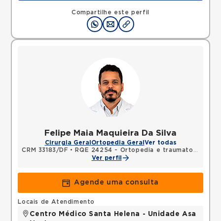
SHLN, ASA NORTE, Brasilia, DF, 70770560 •
Mapa
Compartilhe este perfil
Felipe Maia Maquieira Da Silva
Cirurgia Geral
Ortopedia Geral
Ver todas
CRM 33183/DF
•
RQE 24254 - Ortopedia e traumatologia
Ver perfil
Agende uma consulta
Locais de Atendimento
Centro Médico Santa Helena - Unidade Asa