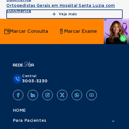
SulAmérica
Ortopedistas Gerais em Hospital Santa Luzia com
SulAmérica
Veja mais
Agende
Marcar Consulta
Marcar Exame
por
Whatsapp
Central
3003-3230
HOME
Para Pacientes