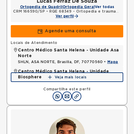
Lucas Ferraz De Souza
Ortopedia de Quadril
Ortopedia Geral
Ver todas
CRM 166590/SP
•
RQE 68349 - Ortopedia e traumatologia
Ver perfil
Agende uma consulta
Locais de Atendimento
Centro Médico Santa Helena - Unidade Asa
Norte
SHLN, ASA NORTE, Brasilia, DF, 70770560 •
Mapa
Centro Médico Santa Helena - Unidade
Biosphere
Veja mais locais
SHLN, ASA NORTE, Brasilia, DF, 70770560 •
Mapa
Compartilhe este perfil