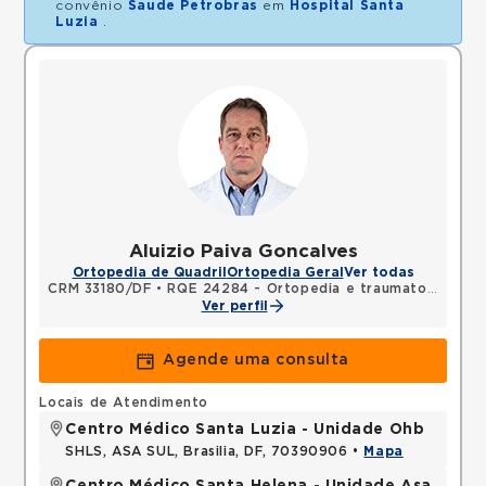
convênio
Saude Petrobras
em
Hospital Santa
Luzia
.
Aluizio Paiva Goncalves
Ortopedia de Quadril
Ortopedia Geral
Ver todas
CRM 33180/DF
•
RQE 24284 - Ortopedia e traumatologia
Ver perfil
Agende uma consulta
Locais de Atendimento
Centro Médico Santa Luzia - Unidade Ohb
SHLS, ASA SUL, Brasilia, DF, 70390906 •
Mapa