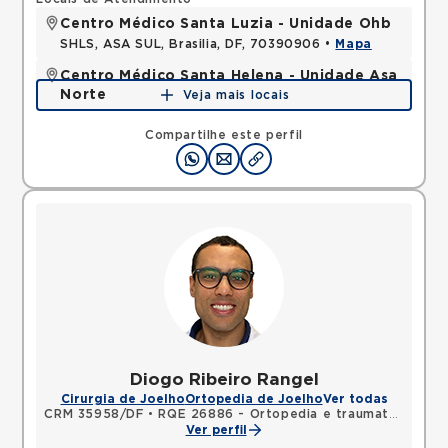
Centro Médico Santa Luzia - Unidade Ohb
SHLS, ASA SUL, Brasilia, DF, 70390906 •
Mapa
Centro Médico Santa Helena - Unidade Asa
Norte
Veja mais locais
SHLN, ASA NORTE, Brasilia, DF, 70770560 •
Mapa
Compartilhe este perfil
Diogo Ribeiro Rangel
Cirurgia de Joelho
Ortopedia de Joelho
Ver todas
CRM 35958/DF
•
RQE 26886 - Ortopedia e traumatologia
•
Ver perfil