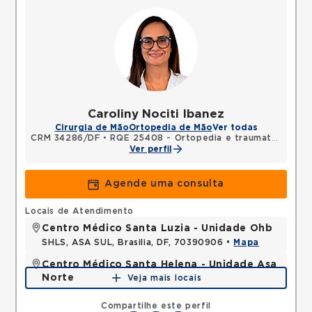
Caroliny Nociti Ibanez
Cirurgia de Mão
Ortopedia de Mão
Ver todas
CRM 34286/DF
•
RQE 25408 - Ortopedia e traumatologia
•
Ver perfil
Agende uma consulta
Locais de Atendimento
Centro Médico Santa Luzia - Unidade Ohb
SHLS, ASA SUL, Brasilia, DF, 70390906 •
Mapa
Centro Médico Santa Helena - Unidade Asa
Norte
Veja mais locais
SHLN, ASA NORTE, Brasilia, DF, 70770560 •
Mapa
Compartilhe este perfil