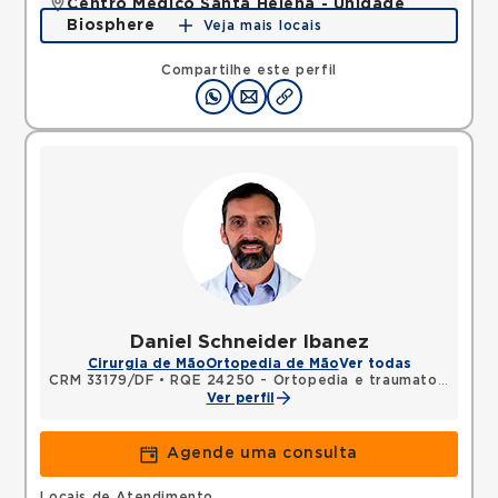
Centro Médico Santa Helena - Unidade
Biosphere
Veja mais locais
SHLN, ASA NORTE, Brasilia, DF, 70770560 •
Mapa
Compartilhe este perfil
Daniel Schneider Ibanez
Cirurgia de Mão
Ortopedia de Mão
Ver todas
CRM 33179/DF
•
RQE 24250 - Ortopedia e traumatologia
•
R
Ver perfil
Agende uma consulta
Locais de Atendimento