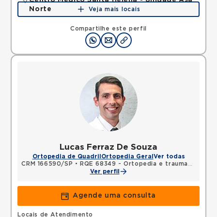
Centro Médico Santa Helena - Unidade Asa
Norte
Veja mais locais
SHLN, ASA NORTE, Brasilia, DF, 70770560 •
Mapa
Compartilhe este perfil
Lucas Ferraz De Souza
Ortopedia de Quadril
Ortopedia Geral
Ver todas
CRM 166590/SP
•
RQE 68349 - Ortopedia e traumatologia
Ver perfil
Agende uma consulta
Locais de Atendimento