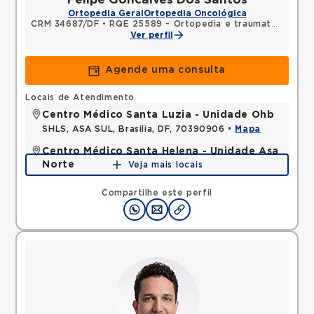
Ortopedia Geral
Ortopedia Oncológica
CRM 34687/DF
•
RQE 25589 - Ortopedia e traumatologia
Ver perfil
Agende uma consulta
Locais de Atendimento
Centro Médico Santa Luzia - Unidade Ohb
SHLS, ASA SUL, Brasilia, DF, 70390906 •
Mapa
Centro Médico Santa Helena - Unidade Asa
Norte
Veja mais locais
SHLN, ASA NORTE, Brasilia, DF, 70770560 •
Mapa
Compartilhe este perfil