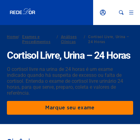
Home
/
Exames e
/
Análises
/
Cortisol Livre, Urina –
Procedimentos
Clínicas
24 Horas
Cortisol Livre, Urina – 24 Horas
O cortisol livre na urina de 24 horas é um exame
indicado quando há suspeita de excesso ou falta de
cortisol. Entenda o exame de cortisol livre urinário 24
horas, para que serve, preparo, coleta e valores de
referência.
Marque seu exame