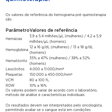
Os valores de referência do hemograma pré-quimioterapia
são:
Parâmetro
Valores de referência
3,9 a 5,4 milhões/µL (mulheres) / 4,2 a 5,9
Hemácias
milhões/µL (homens)
12 a 16 g/dL (mulheres) / 13 a 18 g/dL
Hemoglobina
(homens)
35% a 47% (mulheres) / 38% a 52%
Hematócrito
(homens)
Leucócitos
4.000 a 11.000/mm³
Plaquetas
150.000 a 450.000/mm³
VCM
80 a 100 fL
RDW
10% a 16%
Os valores podem variar de acordo com o laboratório,
método de análise e características individuais.
Os resultados devem ser interpretados pelo oncologista,
permitindo avaliar se o sangue está em condições