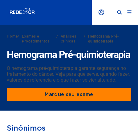
Home
/
Exames e
/
Análises
/
Hemograma Pré-
Procedimentos
Clínicas
quimioterapia
Hemograma Pré-quimioterapia
O hemograma pré-quimioterapia garante segurança no
tratamento do câncer. Veja para que serve, quando fazer,
valores de referência e o que fazer se vier alterado.
Marque seu exame
Sinônimos