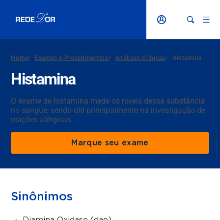
Home
/
Exames e Procedimentos
/
Análises Clínicas
/
Histamina
Histamina
O exame de histamina mede os níveis dessa substância
no sangue, sendo útil principalmente na investigação de
reações alérgicas.
Marque seu exame
Sinônimos