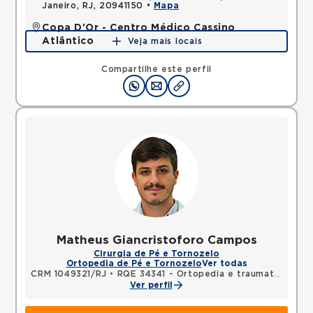
Janeiro, RJ, 20941150 •
Mapa
Copa D'Or - Centro Médico Cassino
Atlântico
Veja mais locais
Avenida Atlantica, Copacabana, Rio de Janeiro, RJ,
22070002 •
Mapa
Compartilhe este perfil
Matheus Giancristoforo Campos
Cirurgia de Pé e Tornozelo
Ortopedia de Pé e Tornozelo
Ver todas
CRM 1049321/RJ
•
RQE 34341 - Ortopedia e traumatologia
Ver perfil