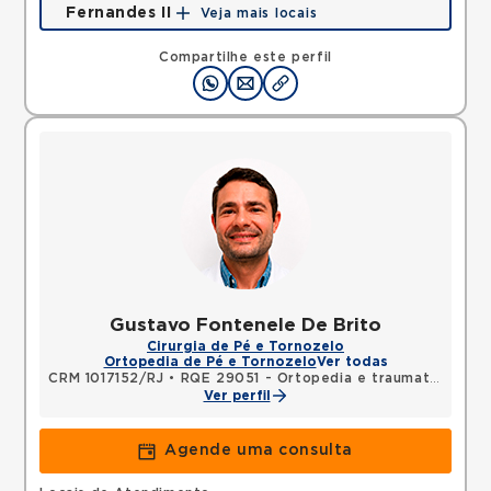
Fernandes II
Veja mais locais
Rua Silva Fernandes, Parque Duque, Duque de
Caxias, RJ, 25085015 •
Mapa
Compartilhe este perfil
Gustavo Fontenele De Brito
Cirurgia de Pé e Tornozelo
Ortopedia de Pé e Tornozelo
Ver todas
CRM 1017152/RJ
•
RQE 29051 - Ortopedia e traumatologia
Ver perfil
Agende uma consulta