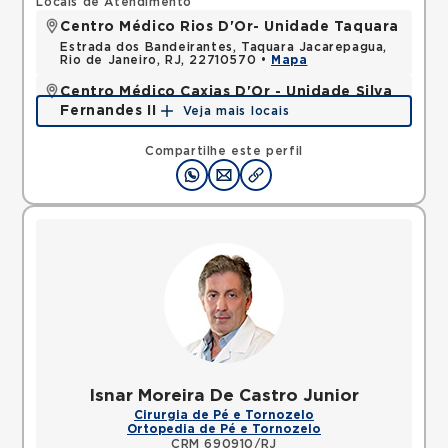
Locais de Atendimento
Centro Médico Rios D'Or- Unidade Taquara
Estrada dos Bandeirantes, Taquara Jacarepagua,
Rio de Janeiro, RJ, 22710570 •
Mapa
Centro Médico Caxias D'Or - Unidade Silva
Fernandes II
Veja mais locais
Rua Silva Fernandes, Parque Duque, Duque de
Caxias, RJ, 25085015 •
Mapa
Compartilhe este perfil
Isnar Moreira De Castro Junior
Cirurgia de Pé e Tornozelo
Ortopedia de Pé e Tornozelo
CRM 690910/RJ