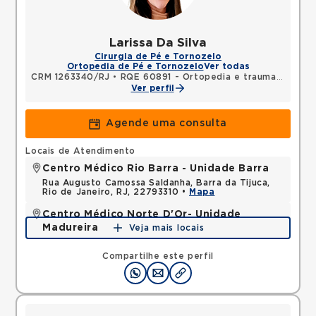
Larissa Da Silva
Cirurgia de Pé e Tornozelo
Ortopedia de Pé e Tornozelo
Ver todas
CRM 1263340/RJ
•
RQE 60891 - Ortopedia e traumatologia
Ver perfil
Agende uma consulta
Locais de Atendimento
Centro Médico Rio Barra - Unidade Barra
Rua Augusto Camossa Saldanha, Barra da Tijuca,
Rio de Janeiro, RJ, 22793310 •
Mapa
Centro Médico Norte D'Or- Unidade
Madureira
Veja mais locais
Rua Soares Caldeira, Madureira, Rio de Janeiro, RJ,
21351080 •
Mapa
Compartilhe este perfil