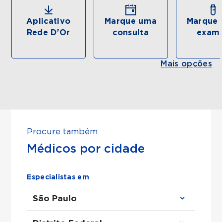
Aplicativo
Marque uma
Marque 
Rede D'Or
consulta
exam
Mais opções
Procure também
Médicos por cidade
Especialistas em
São Paulo
Clínico Geral em São Paulo