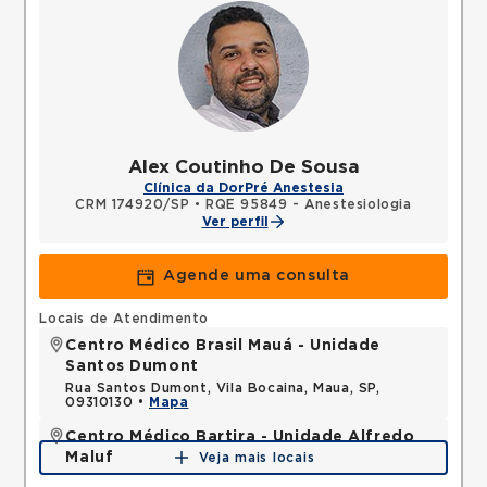
Alex Coutinho De Sousa
Clínica da Dor
Pré Anestesia
CRM 174920/SP
•
RQE 95849 - Anestesiologia
Ver perfil
Agende uma consulta
Locais de Atendimento
Centro Médico Brasil Mauá - Unidade
Santos Dumont
Rua Santos Dumont, Vila Bocaina, Maua, SP,
09310130 •
Mapa
Centro Médico Bartira - Unidade Alfredo
Maluf
Veja mais locais
Avenida Alfredo Maluf, Jardim Santo Antonio,