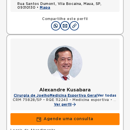
Rua Santos Dumont, Vila Bocaina, Maua, SP,
09310130 •
Mapa
Compartilhe este perfil
Alexandre Kusabara
Cirurgia de Joelho
Medicina Esportiva Geral
Ver todas
CRM 75828/SP
•
RQE 112243 - Medicina esportiva
•
RQE 112
Ver perfil
Agende uma consulta