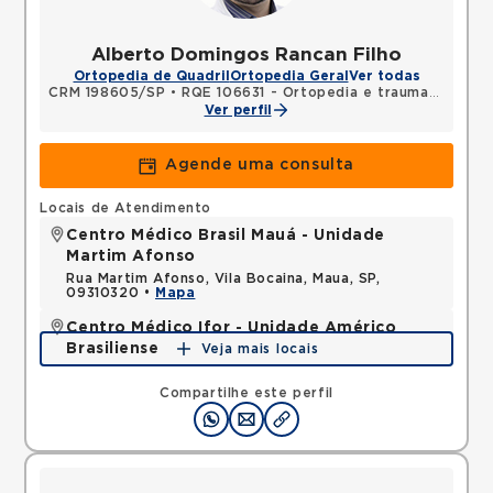
Alberto Domingos Rancan Filho
Ortopedia de Quadril
Ortopedia Geral
Ver todas
CRM 198605/SP
•
RQE 106631 - Ortopedia e traumatologia
Ver perfil
Agende uma consulta
Locais de Atendimento
Centro Médico Brasil Mauá - Unidade
Martim Afonso
Rua Martim Afonso, Vila Bocaina, Maua, SP,
09310320 •
Mapa
Centro Médico Ifor - Unidade Américo
Brasiliense
Veja mais locais
Rua Americo Brasiliense, Centro, Sao Bernardo do
Campo, SP, 09715021 •
Mapa
Compartilhe este perfil