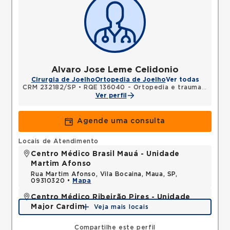
Alvaro Jose Leme Celidonio
Cirurgia de Joelho
Ortopedia de Joelho
Ver todas
CRM 232182/SP
•
RQE 136040 - Ortopedia e traumatologia
Ver perfil
Agende uma consulta
Locais de Atendimento
Centro Médico Brasil Mauá - Unidade
Martim Afonso
Rua Martim Afonso, Vila Bocaina, Maua, SP,
09310320 •
Mapa
Centro Médico Ribeirão Pires - Unidade
Major Cardim
Veja mais locais
Rua Major Cardim, Suissa, Ribeirao Pires, SP,
09424250 •
Mapa
Compartilhe este perfil