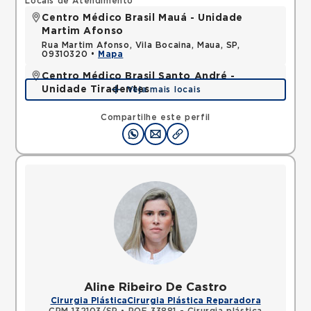
Locais de Atendimento
Centro Médico Brasil Mauá - Unidade
Martim Afonso
Rua Martim Afonso, Vila Bocaina, Maua, SP,
09310320 •
Mapa
Centro Médico Brasil Santo André -
Unidade Tiradentes
Veja mais locais
Rua Tiradentes, Vila Dora, Santo Andre, SP,
09030560 •
Mapa
Compartilhe este perfil
Aline Ribeiro De Castro
Cirurgia Plástica
Cirurgia Plástica Reparadora