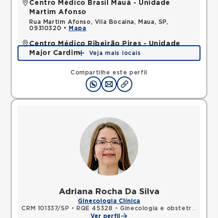
Centro Médico Brasil Mauá - Unidade
Martim Afonso
Rua Martim Afonso, Vila Bocaina, Maua, SP,
09310320 •
Mapa
Centro Médico Ribeirão Pires - Unidade
Major Cardim
Veja mais locais
Rua Major Cardim, Suissa, Ribeirao Pires, SP,
09424250 •
Mapa
Compartilhe este perfil
Adriana Rocha Da Silva
Ginecologia Clínica
CRM 101337/SP
•
RQE 45328 - Ginecologia e obstetrícia
Ver perfil