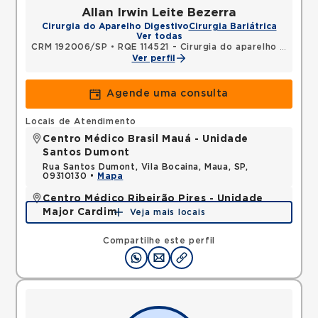
Allan Irwin Leite Bezerra
Cirurgia do Aparelho Digestivo
Cirurgia Bariátrica
Ver todas
CRM 192006/SP
•
RQE 114521 - Cirurgia do aparelho digestivo
Ver perfil
Agende uma consulta
Locais de Atendimento
Centro Médico Brasil Mauá - Unidade
Santos Dumont
Rua Santos Dumont, Vila Bocaina, Maua, SP,
09310130 •
Mapa
Centro Médico Ribeirão Pires - Unidade
Major Cardim
Veja mais locais
Rua Major Cardim, Suissa, Ribeirao Pires, SP,
09424250 •
Mapa
Compartilhe este perfil