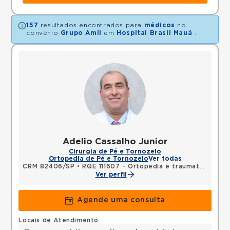
157
resultados encontrados para
médicos
no
convênio
Grupo Amil
em
Hospital Brasil Mauá
.
Adelio Cassalho Junior
Cirurgia de Pé e Tornozelo
Ortopedia de Pé e Tornozelo
Ver todas
CRM 82406/SP
•
RQE 111607 - Ortopedia e traumatologia
Ver perfil
Agende uma consulta
Locais de Atendimento