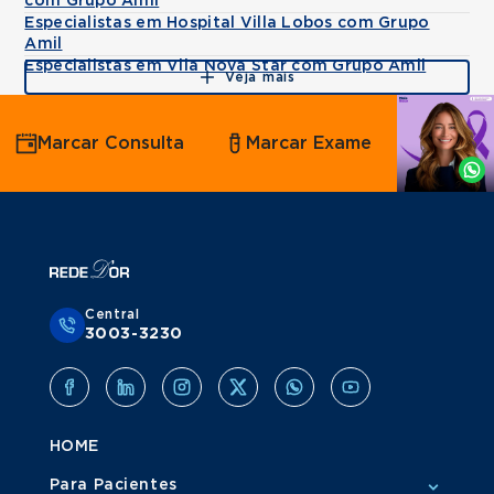
com Grupo Amil
Especialistas em Hospital Villa Lobos com Grupo
Amil
Especialistas em Vila Nova Star com Grupo Amil
Veja mais
Agende
Marcar Consulta
Marcar Exame
por
Whatsapp
Central
3003-3230
HOME
Para Pacientes