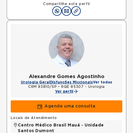
Santo Andre, SP, 09240410 •
Mapa
Compartilhe este perfil
Alexandre Gomes Agostinho
Urologia Geral
Disfunções Miccionais
Ver todas
CRM 83810/SP
•
RQE 85307 - Urologia
Ver perfil
Agende uma consulta
Locais de Atendimento
Centro Médico Brasil Mauá - Unidade
Santos Dumont