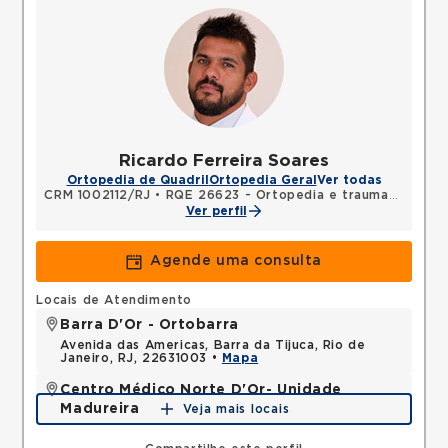
Ricardo Ferreira Soares
Ortopedia de Quadril
Ortopedia Geral
Ver todas
CRM 1002112/RJ
•
RQE 26623 - Ortopedia e traumatologia
Ver perfil
Agende uma consulta
Locais de Atendimento
Barra D'Or - Ortobarra
Avenida das Americas, Barra da Tijuca, Rio de
Janeiro, RJ, 22631003 •
Mapa
Centro Médico Norte D'Or- Unidade
Madureira
Veja mais locais
Rua Soares Caldeira, Madureira, Rio de Janeiro, RJ,
21351080 •
Mapa