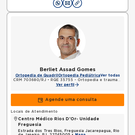
Berliet Assad Gomes
Ortopedia de Quadril
Ortopedia Pediátrica
Ver todas
CRM 703680/RJ
•
RQE 35755 - Ortopedia e traumatologia
Ver perfil
Agende uma consulta
Locais de Atendimento
Centro Médico Rios D'Or- Unidade
Freguesia
Estrada dos Tres Rios, Freguesia Jacarepagua, Rio
de Janeiro, RJ, 22745005 •
Mapa