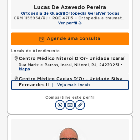
Lucas De Azevedo Pereira
Ortopedia de Quadril
Ortopedia Geral
Ver todas
CRM 1155954/RJ
•
RQE 47115 - Ortopedia e traumatologia
Ver perfil
Agende uma consulta
Locais de Atendimento
Centro Médico Niteroi D'Or- Unidade Icaraí
Rua Mariz e Barros, Icarai, Niteroi, RJ, 24230251 •
Mapa
Centro Médico Caxias D'Or - Unidade Silva
Fernandes II
Veja mais locais
Rua Silva Fernandes, Parque Duque, Duque de
Caxias, RJ, 25085015 •
Mapa
Compartilhe este perfil