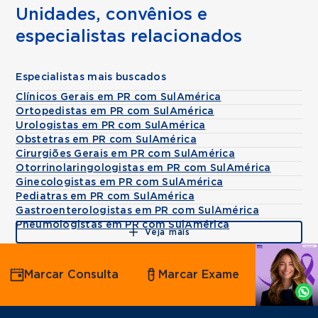
Unidades, convênios e
especialistas relacionados
Especialistas mais buscados
Clínicos Gerais em PR com SulAmérica
Ortopedistas em PR com SulAmérica
Urologistas em PR com SulAmérica
Obstetras em PR com SulAmérica
Cirurgiões Gerais em PR com SulAmérica
Otorrinolaringologistas em PR com SulAmérica
Ginecologistas em PR com SulAmérica
Pediatras em PR com SulAmérica
Gastroenterologistas em PR com SulAmérica
Pneumologistas em PR com SulAmérica
Veja mais
Agende
Marcar Consulta
Marcar Exame
por
Whatsapp