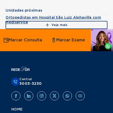
Unidades próximas
Ortopedistas em Hospital São Luiz Alphaville com
Mediservice
Veja mais
Agende
Marcar Consulta
Marcar Exame
por
Whatsapp
Central
3003-3230
HOME