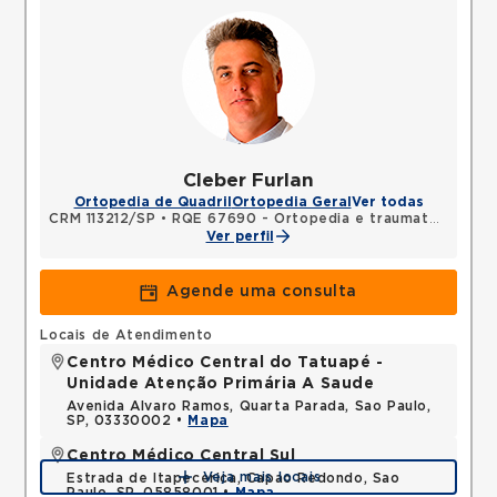
Cleber Furlan
Ortopedia de Quadril
Ortopedia Geral
Ver todas
CRM 113212/SP
•
RQE 67690 - Ortopedia e traumatologia
Ver perfil
Agende uma consulta
Locais de Atendimento
Centro Médico Central do Tatuapé -
Unidade Atenção Primária A Saude
Avenida Alvaro Ramos, Quarta Parada, Sao Paulo,
SP, 03330002 •
Mapa
Centro Médico Central Sul
Veja mais locais
Estrada de Itapecerica, Capao Redondo, Sao
Paulo, SP, 05858001 •
Mapa