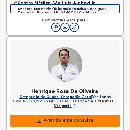
Centro Médico São Luiz Alphaville
Veja mais locais
Avenida Marcos Penteado de Ulhoa Rodrigues,
Tambore, Barueri, SP, 06460040 •
Mapa
Compartilhe este perfil
Henrique Rosa De Oliveira
Ortopedia de Quadril
Ortopedia Geral
Ver todas
CRM 169172/SP
•
RQE 70304 - Ortopedia e traumatologia
Ver perfil
Agende uma consulta