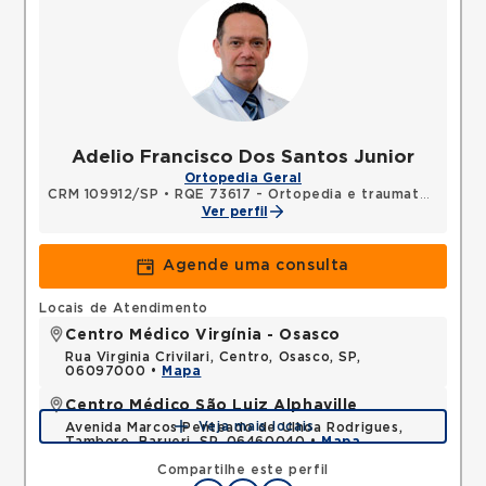
Adelio Francisco Dos Santos Junior
Ortopedia Geral
CRM 109912/SP
•
RQE 73617 - Ortopedia e traumatologia
Ver perfil
Agende uma consulta
Locais de Atendimento
Centro Médico Virgínia - Osasco
Rua Virginia Crivilari, Centro, Osasco, SP,
06097000 •
Mapa
Centro Médico São Luiz Alphaville
Veja mais locais
Avenida Marcos Penteado de Ulhoa Rodrigues,
Tambore, Barueri, SP, 06460040 •
Mapa
Compartilhe este perfil