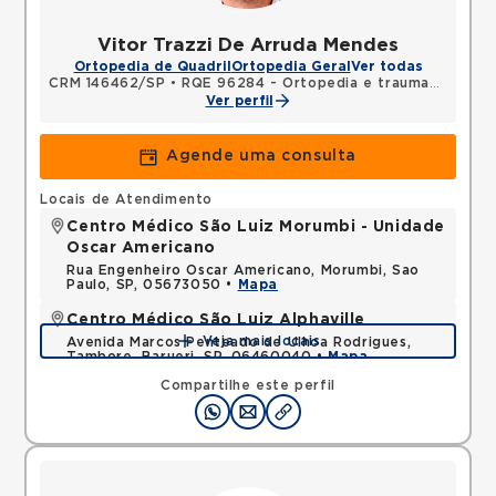
Vitor Trazzi De Arruda Mendes
Ortopedia de Quadril
Ortopedia Geral
Ver todas
CRM 146462/SP
•
RQE 96284 - Ortopedia e traumatologia
Ver perfil
Agende uma consulta
Locais de Atendimento
Centro Médico São Luiz Morumbi - Unidade
Oscar Americano
Rua Engenheiro Oscar Americano, Morumbi, Sao
Paulo, SP, 05673050 •
Mapa
Centro Médico São Luiz Alphaville
Veja mais locais
Avenida Marcos Penteado de Ulhoa Rodrigues,
Tambore, Barueri, SP, 06460040 •
Mapa
Compartilhe este perfil