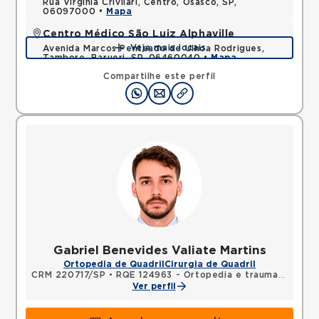
Rua Virginia Crivilari, Centro, Osasco, SP,
06097000 •
Mapa
Centro Médico São Luiz Alphaville
Veja mais locais
Avenida Marcos Penteado de Ulhoa Rodrigues,
Tambore, Barueri, SP, 06460040 •
Mapa
Compartilhe este perfil
Gabriel Benevides Valiate Martins
Ortopedia de Quadril
Cirurgia de Quadril
CRM 220717/SP
•
RQE 124963 - Ortopedia e traumatologia
Ver perfil