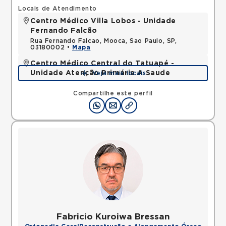
Locais de Atendimento
Centro Médico Villa Lobos - Unidade
Fernando Falcão
Rua Fernando Falcao, Mooca, Sao Paulo, SP,
03180002 •
Mapa
Centro Médico Central do Tatuapé -
Unidade Atenção Primária A Saude
Veja mais locais
Avenida Alvaro Ramos, Quarta Parada, Sao Paulo,
SP, 03330002 •
Mapa
Compartilhe este perfil
Fabricio Kuroiwa Bressan