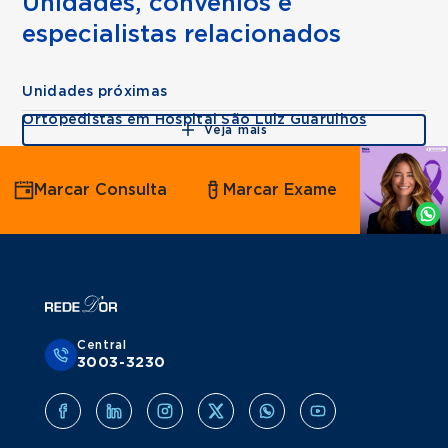
Unidades, convênios e
especialistas relacionados
Unidades próximas
Ortopedistas em Hospital São Luiz Guarulhos
Veja mais
Agende
Marcar Consulta
Marcar Exame
por
Whatsapp
Central
3003-3230