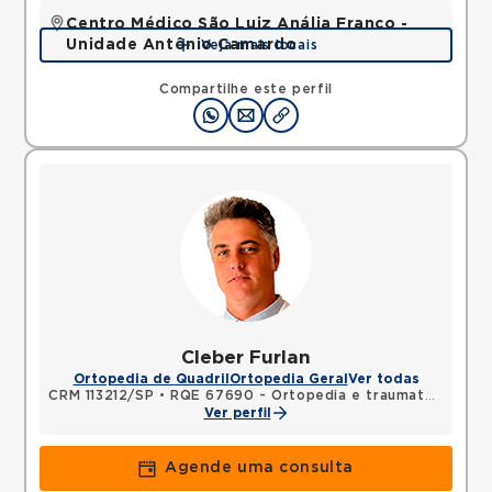
Centro Médico São Luiz Anália Franco -
Unidade Antônio Camardo
Veja mais locais
Rua Antonio Camardo, Tatuape, Sao Paulo, SP,
03178200 •
Mapa
Compartilhe este perfil
Cleber Furlan
Ortopedia de Quadril
Ortopedia Geral
Ver todas
CRM 113212/SP
•
RQE 67690 - Ortopedia e traumatologia
Ver perfil
Agende uma consulta