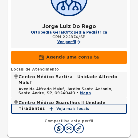
Jorge Luiz Do Rego
Ortopedia Geral
Ortopedia Pediátrica
CRM 222874/SP
Ver perfil
Agende uma consulta
Locais de Atendimento
Centro Médico Bartira - Unidade Alfredo
Maluf
Avenida Alfredo Maluf, Jardim Santo Antonio,
Santo Andre, SP, 09240410 •
Mapa
Centro Médico Guarulhos II Unidade
Tiradentes
Veja mais locais
Avenida Tiradentes, Jardim Guarulhos, Guarulhos,
SP, 07090000 •
Mapa
Compartilhe este perfil