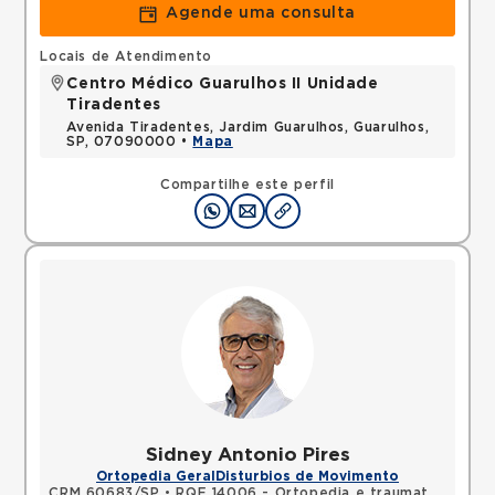
Agende uma consulta
Locais de Atendimento
Centro Médico Guarulhos II Unidade
Tiradentes
Avenida Tiradentes, Jardim Guarulhos, Guarulhos,
SP, 07090000 •
Mapa
Compartilhe este perfil
Sidney Antonio Pires
Ortopedia Geral
Disturbios de Movimento
CRM 60683/SP
•
RQE 14006 - Ortopedia e traumatologia
•