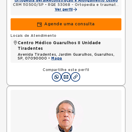
Ortopedia Geral
Reconstrução e Alongamento Ósseo
CRM 110500/SP
•
RQE 53068 - Ortopedia e traumatologia
Ver perfil
Agende uma consulta
Locais de Atendimento
Centro Médico Guarulhos II Unidade
Tiradentes
Avenida Tiradentes, Jardim Guarulhos, Guarulhos,
SP, 07090000 •
Mapa
Compartilhe este perfil