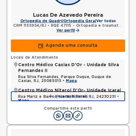
Lucas De Azevedo Pereira
Ortopedia de Quadril
Ortopedia Geral
Ver todas
CRM 1155954/RJ
•
RQE 47115 - Ortopedia e traumatologia
Ver perfil
Agende uma consulta
Locais de Atendimento
Centro Médico Caxias D'Or - Unidade Silva
Fernandes II
Rua Silva Fernandes, Parque Duque, Duque de
Caxias, RJ, 25085015 •
Mapa
Centro Médico Niteroi D'Or- Unidade Icaraí
Veja mais locais
Rua Mariz e Barros, Icarai, Niteroi, RJ, 24230251 •
Mapa
Compartilhe este perfil