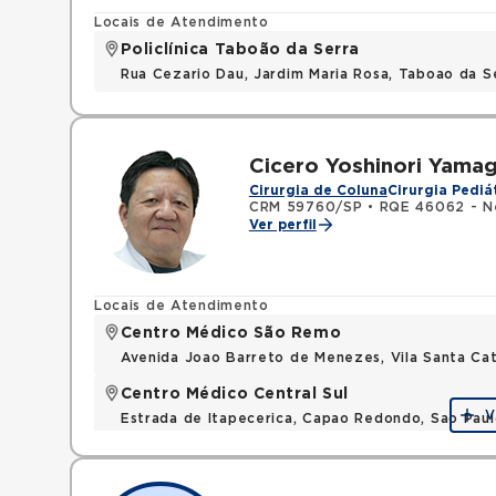
Locais de Atendimento
Policlínica Taboão da Serra
Rua Cezario Dau, Jardim Maria Rosa, Taboao da 
Cicero Yoshinori Yamag
Cirurgia de Coluna
Cirurgia Pediá
CRM 59760/SP
•
RQE 46062 - Ne
Ver perfil
Locais de Atendimento
Centro Médico São Remo
Avenida Joao Barreto de Menezes, Vila Santa Cat
Centro Médico Central Sul
V
Estrada de Itapecerica, Capao Redondo, Sao Pau