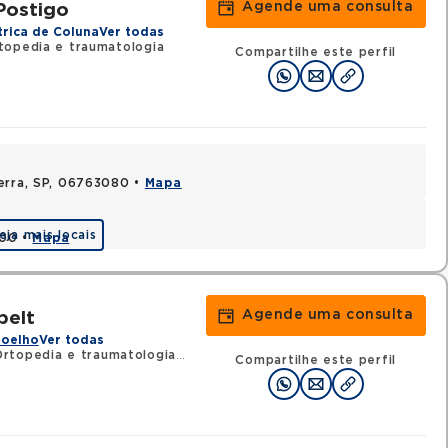
Agende uma consulta
Postigo
trica de Coluna
Ver todas
topedia e traumatologia
Compartilhe este perfil
Serra, SP, 06763080 •
Mapa
eja mais locais
000 •
Mapa
Agende uma consulta
pelt
Joelho
Ver todas
rtopedia e traumatologia
•
RQE 83265 - Medicina esportiva
Compartilhe este perfil