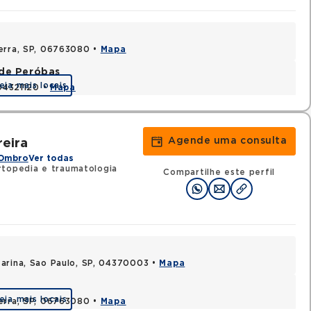
Serra, SP, 06763080 •
Mapa
ade Peróbas
eja mais locais
 04321120 •
Mapa
Agende uma consulta
reira
 Ombro
Ver todas
topedia e traumatologia
Compartilhe este perfil
arina, Sao Paulo, SP, 04370003 •
Mapa
eja mais locais
Serra, SP, 06763080 •
Mapa