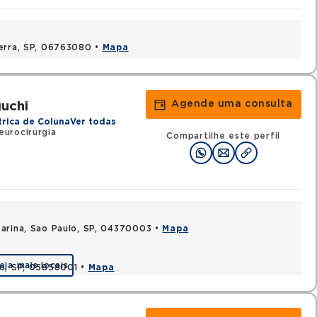
Serra, SP, 06763080 •
Mapa
Agende uma consulta
uchi
trica de Coluna
Ver todas
urocirurgia
Compartilhe este perfil
arina, Sao Paulo, SP, 04370003 •
Mapa
eja mais locais
lo, SP, 05858001 •
Mapa