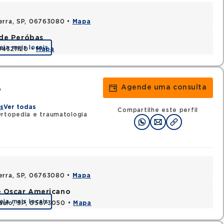
Serra, SP, 06763080 •
Mapa
ade Peróbas
eja mais locais
 04321120 •
Mapa
Agende uma consulta
o
s
Ver todas
Compartilhe este perfil
Ortopedia e traumatologia
Serra, SP, 06763080 •
Mapa
e Oscar Americano
eja mais locais
aulo, SP, 05673050 •
Mapa