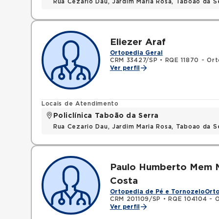
Rua Cezario Dau, Jardim Maria Rosa, Taboao da 
Eliezer Araf
Ortopedia Geral
CRM 33427/SP
•
RQE 11870 - Ort
Ver perfil
Locais de Atendimento
Policlínica Taboão da Serra
Rua Cezario Dau, Jardim Maria Rosa, Taboao da 
Paulo Humberto Mem M
Costa
Ortopedia de Pé e Tornozelo
Orto
CRM 201109/SP
•
RQE 104104 - O
Ver perfil