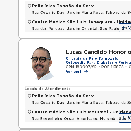
Policlínica Taboão da Serra
Rua Cezario Dau, Jardim Maria Rosa, Taboao da 
Centro Médico São Luiz Jabaquara - Unid
V
Rua das Perobas, Jardim Oriental, Sao Paulo, SP,
Lucas Candido Honori
Cirurgia de Pé e Tornozelo
Ortopedia Para Diabetes e Ferida
CRM 180007/SP
•
RQE 113878 - 
Ver perfil
Locais de Atendimento
Policlínica Taboão da Serra
Rua Cezario Dau, Jardim Maria Rosa, Taboao da 
Centro Médico São Luiz Morumbi - Unidad
V
Rua Engenheiro Oscar Americano, Morumbi, Sao P