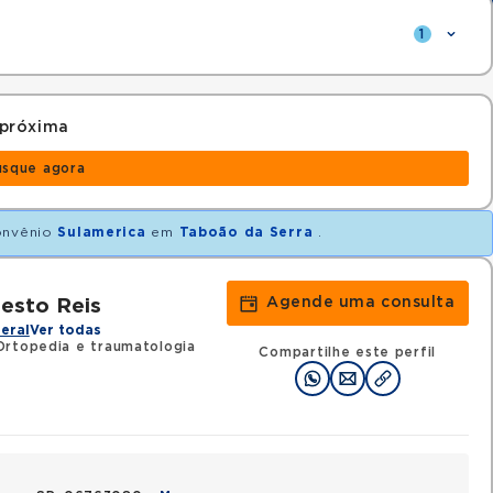
1
 próxima
usque agora
onvênio
Sulamerica
em
Taboão da Serra
.
Agende uma consulta
esto Reis
eral
Ver todas
Ortopedia e traumatologia
Compartilhe este perfil