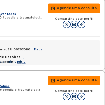
Agende uma consulta
o
Ver todas
rtopedia e traumatologia
•
RQE 144145 - Cirurgia da mão
Compartilhe este perfil
Serra, SP, 06763080 •
Mapa
ade Peróbas
eja mais locais
 04321120 •
Mapa
Agende uma consulta
Coluna
rtopedia e traumatologia
Compartilhe este perfil