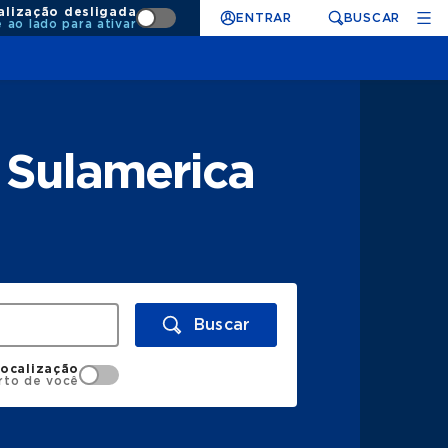
alização desligada
ENTRAR
BUSCAR
e ao lado para ativar
 Sulamerica
Buscar
localização
rto de você