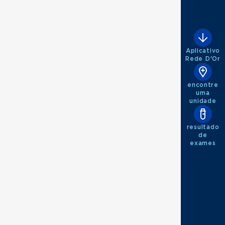
Aplicativo
Rede D'Or
encontre
uma
unidade
resultado
de
exames