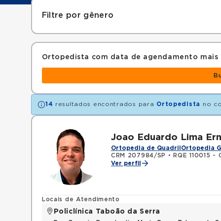
Filtre por gênero
Ortopedista com data de agendamento mais
B
14
resultados encontrados para
Ortopedista
no c
Joao Eduardo Lima Ern
Ortopedia de Quadril
Ortopedia G
CRM 207984/SP
•
RQE 110015 - 
Ver perfil
Locais de Atendimento
Policlínica Taboão da Serra