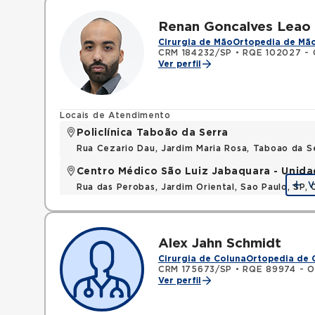
Renan Goncalves Leao
Cirurgia de Mão
Ortopedia de Mã
CRM 184232/SP
•
RQE 102027 - O
Ver perfil
Locais de Atendimento
Policlínica Taboão da Serra
Rua Cezario Dau, Jardim Maria Rosa, Taboao da 
Centro Médico São Luiz Jabaquara - Unid
V
Rua das Perobas, Jardim Oriental, Sao Paulo, SP,
Alex Jahn Schmidt
Cirurgia de Coluna
Ortopedia de 
CRM 175673/SP
•
RQE 89974 - O
Ver perfil