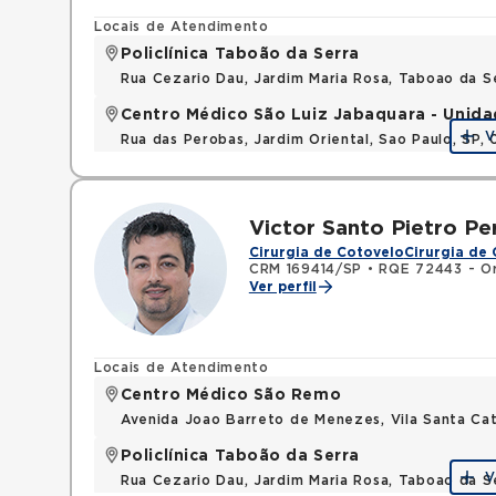
Locais de Atendimento
Policlínica Taboão da Serra
Rua Cezario Dau, Jardim Maria Rosa, Taboao da 
Centro Médico São Luiz Jabaquara - Unid
V
Rua das Perobas, Jardim Oriental, Sao Paulo, SP,
Victor Santo Pietro Pe
Cirurgia de Cotovelo
Cirurgia de
CRM 169414/SP
•
RQE 72443 - Or
Ver perfil
Locais de Atendimento
Centro Médico São Remo
Avenida Joao Barreto de Menezes, Vila Santa Cat
Policlínica Taboão da Serra
V
Rua Cezario Dau, Jardim Maria Rosa, Taboao da 