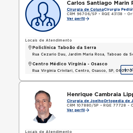
Carlos Santiago Marin 
Cirurgia de Coluna
Cirurgia Pediá
CRM 96706/SP
•
RQE 43138 - Or
Ver perfil
Locais de Atendimento
Policlínica Taboão da Serra
Rua Cezario Dau, Jardim Maria Rosa, Taboao da 
Centro Médico Virgínia - Osasco
V
Rua Virginia Crivilari, Centro, Osasco, SP, 06097
Henrique Cambraia Lip
Cirurgia de Joelho
Ortopedia de 
CRM 107880/SP
•
RQE 77728 - O
Ver perfil
Locais de Atendimento