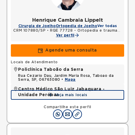
Henrique Cambraia Lippelt
Cirurgia de Joelho
Ortopedia de Joelho
Ver todas
CRM 107880/SP
•
RQE 77728 - Ortopedia e traumatologia
Ver perfil
Agende uma consulta
Locais de Atendimento
Policlínica Taboão da Serra
Rua Cezario Dau, Jardim Maria Rosa, Taboao da
Serra, SP, 06763080 •
Mapa
Centro Médico São Luiz Jabaquara -
Unidade Peróbas
Veja mais locais
Rua das Perobas, Jardim Oriental, Sao Paulo, SP,
04321120 •
Mapa
Compartilhe este perfil