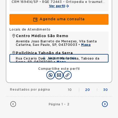
CRM 169414/SP
•
RQE 72443 - Ortopedia e traumatologia
Ver perfil
Agende uma consulta
Locais de Atendimento
Centro Médico São Remo
Avenida Joao Barreto de Menezes, Vila Santa
Catarina, Sao Paulo, SP, 04370003 •
Mapa
Policlínica Taboão da Serra
Veja mais locais
Rua Cezario Dau, Jardim Maria Rosa, Taboao da
Serra, SP, 06763080 •
Mapa
Compartilhe este perfil
Resultados por página
10
|
20
|
30
Página 1 - 2