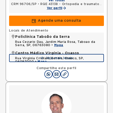
Ver todas
CRM 96706/SP
•
RQE 43138 - Ortopedia e traumatologia
Ver perfil
Agende uma consulta
Locais de Atendimento
Policlínica Taboão da Serra
Rua Cezario Dau, Jardim Maria Rosa, Taboao da
Serra, SP, 06763080 •
Mapa
Centro Médico Virgínia - Osasco
Veja mais locais
Rua Virginia Crivilari, Centro, Osasco, SP,
06097000 •
Mapa
Compartilhe este perfil