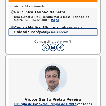
Locais de Atendimento
Policlínica Taboão da Serra
Rua Cezario Dau, Jardim Maria Rosa, Taboao da
Serra, SP, 06763080 •
Mapa
Centro Médico São Luiz Jabaquara -
Unidade Peróbas
Veja mais locais
Rua das Perobas, Jardim Oriental, Sao Paulo, SP,
04321120 •
Mapa
Compartilhe este perfil
Victor Santo Pietro Pereira
Cirurgia de Cotovelo
Cirurgia de Ombro
Ver todas