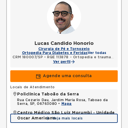
Lucas Candido Honorio
Cirurgia de Pé e Tornozelo
Ortopedia Para Diabetes e Feridas
Ver todas
CRM 180007/SP
•
RQE 113878 - Ortopedia e traumatologia
Ver perfil
Agende uma consulta
Locais de Atendimento
Policlínica Taboão da Serra
Rua Cezario Dau, Jardim Maria Rosa, Taboao da
Serra, SP, 06763080 •
Mapa
Centro Médico São Luiz Morumbi - Unidade
Oscar Americano
Veja mais locais
Rua Engenheiro Oscar Americano, Morumbi, Sao
Paulo, SP, 05673050 •
Mapa