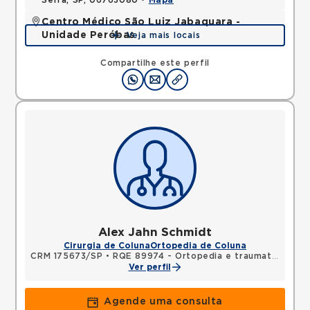
Serra, SP, 06763080 •
Mapa
Centro Médico São Luiz Jabaquara -
Unidade Peróbas
Veja mais locais
Rua das Perobas, Jardim Oriental, Sao Paulo, SP,
04321120 •
Mapa
Compartilhe este perfil
Alex Jahn Schmidt
Cirurgia de Coluna
Ortopedia de Coluna
CRM 175673/SP
•
RQE 89974 - Ortopedia e traumatologia
Ver perfil
Agende uma consulta