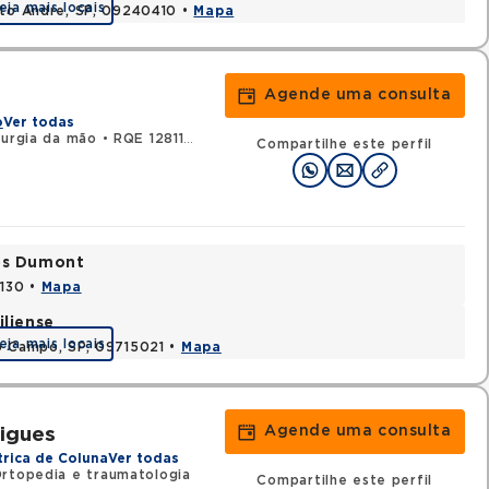
eja mais locais
nto Andre, SP, 09240410 •
Mapa
Agende uma consulta
o
Ver todas
rurgia da mão
•
RQE 128118 - Ortopedia e traumatologia
Compartilhe este perfil
tos Dumont
0130 •
Mapa
iliense
eja mais locais
o Campo, SP, 09715021 •
Mapa
Agende uma consulta
igues
trica de Coluna
Ver todas
Ortopedia e traumatologia
Compartilhe este perfil