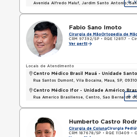
V
Avenida Alfredo Maluf, Jardim Santo Antonio, Sa
Fabio Sano Imoto
Cirurgia de Mão
Ortopedia de Mã
CRM 97392/SP
•
RQE 128117 - Ci
Ver perfil
Locais de Atendimento
Centro Médico Brasil Mauá - Unidade San
Rua Santos Dumont, Vila Bocaina, Maua, SP, 0931
Centro Médico Ifor - Unidade Américo Bras
V
Rua Americo Brasiliense, Centro, Sao Bernardo d
Humberto Castro Rodr
Cirurgia de Coluna
Cirurgia Pediá
CRM 187678/SP
•
RQE 113409 - 