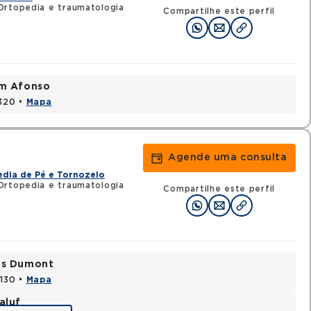
Ortopedia e traumatologia
Compartilhe este perfil
im Afonso
0320 •
Mapa
Agende uma consulta
dia de Pé e Tornozelo
Ortopedia e traumatologia
Compartilhe este perfil
tos Dumont
0130 •
Mapa
aluf