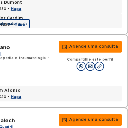
tos Dumont
0130 •
Mapa
jor Cardim
eja mais locais
424250 •
Mapa
Agende uma consulta
tano
l
topedia e traumatologia
•
RQE 95592 - Cirurgia da mão
•
RQE 152
Compartilhe este perfil
im Afonso
0320 •
Mapa
Agende uma consulta
Balech
Quadril