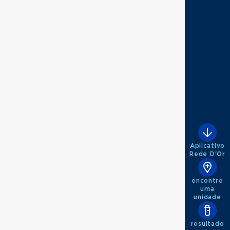
897 - Medicina do tráfego
Aplicativo
Rede D'Or
encontre
uma
unidade
resultado