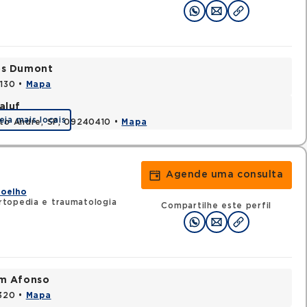
tos Dumont
0130 •
Mapa
aluf
eja mais locais
nto Andre, SP, 09240410 •
Mapa
Agende uma consulta
Joelho
topedia e traumatologia
Compartilhe este perfil
im Afonso
0320 •
Mapa