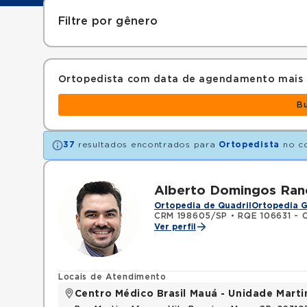
Filtre por gênero
Ortopedista com data de agendamento mais
B
37
resultados encontrados para
Ortopedista
no c
Alberto Domingos Ranc
Ortopedia de Quadril
Ortopedia G
CRM 198605/SP
•
RQE 106631 - 
Ver perfil
Locais de Atendimento
Centro Médico Brasil Mauá - Unidade Mart