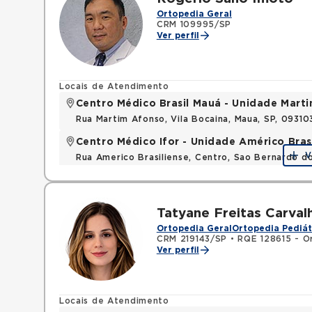
Ortopedia Geral
CRM 109995/SP
Ver perfil
Locais de Atendimento
Centro Médico Brasil Mauá - Unidade Mart
Rua Martim Afonso, Vila Bocaina, Maua, SP, 0931
Centro Médico Ifor - Unidade Américo Bras
V
Rua Americo Brasiliense, Centro, Sao Bernardo d
Tatyane Freitas Carval
Ortopedia Geral
Ortopedia Pediát
CRM 219143/SP
•
RQE 128615 - O
Ver perfil
Locais de Atendimento