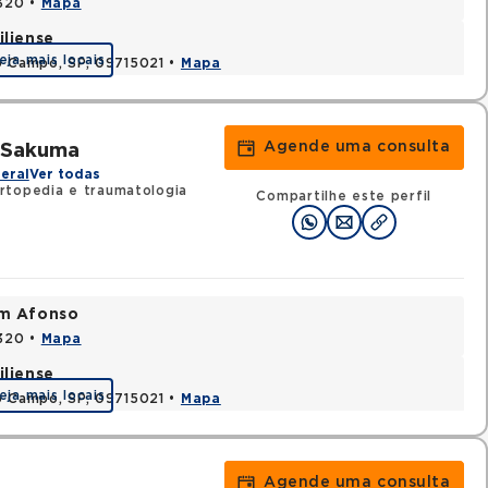
0320 •
Mapa
iliense
eja mais locais
o Campo, SP, 09715021 •
Mapa
Agende uma consulta
a Sakuma
eral
Ver todas
rtopedia e traumatologia
Compartilhe este perfil
im Afonso
0320 •
Mapa
iliense
eja mais locais
o Campo, SP, 09715021 •
Mapa
Agende uma consulta