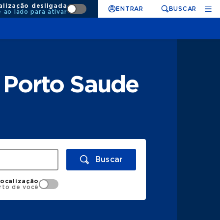
alização desligada
ENTRAR
BUSCAR
e ao lado para ativar
 Porto Saude
Buscar
localização
rto de você