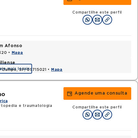
Compartilhe este perfil
im Afonso
0320 •
Mapa
iliense
eja mais locais
o Campo, SP, 09715021 •
Mapa
Agende uma consulta
ho
rica
rtopedia e traumatologia
Compartilhe este perfil