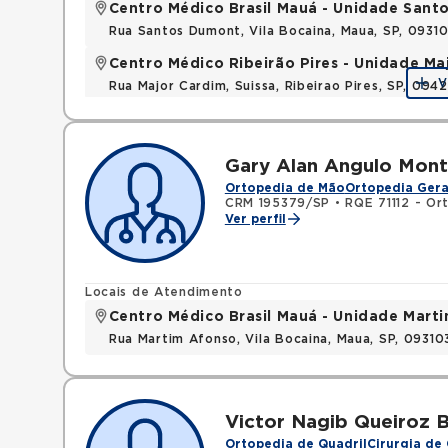
Centro Médico Brasil Mauá - Unidade San
Rua Santos Dumont, Vila Bocaina, Maua, SP, 0931
Centro Médico Ribeirão Pires - Unidade Ma
V
Rua Major Cardim, Suissa, Ribeirao Pires, SP, 09
Gary Alan Angulo Mon
Ortopedia de Mão
Ortopedia Gera
CRM 195379/SP
•
RQE 71112 - Or
Ver perfil
Locais de Atendimento
Centro Médico Brasil Mauá - Unidade Mart
Rua Martim Afonso, Vila Bocaina, Maua, SP, 0931
Victor Nagib Queiroz 
Ortopedia de Quadril
Cirurgia de 