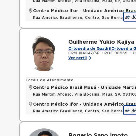
Rua Martim Afonso, Vila Bocaina, Maua, SP, 0931
Centro Médico Ifor - Unidade Américo Bras
V
Rua Americo Brasiliense, Centro, Sao Bernardo d
Guilherme Yukio Kajiy
Ortopedia de Quadril
Ortopedia G
CRM 184847/SP
•
RQE 98569 - O
Ver perfil
Locais de Atendimento
Centro Médico Brasil Mauá - Unidade Mart
Rua Martim Afonso, Vila Bocaina, Maua, SP, 0931
Centro Médico Ifor - Unidade Américo Bras
V
Rua Americo Brasiliense, Centro, Sao Bernardo d
Rogerio Sano Imoto