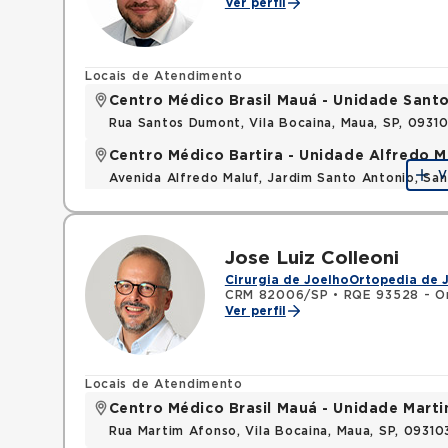
Ver perfil
Locais de Atendimento
Centro Médico Brasil Mauá - Unidade San
Rua Santos Dumont, Vila Bocaina, Maua, SP, 0931
Centro Médico Bartira - Unidade Alfredo M
V
Avenida Alfredo Maluf, Jardim Santo Antonio, Sa
Jose Luiz Colleoni
Cirurgia de Joelho
Ortopedia de 
CRM 82006/SP
•
RQE 93528 - Or
Ver perfil
Locais de Atendimento
Centro Médico Brasil Mauá - Unidade Mart
Rua Martim Afonso, Vila Bocaina, Maua, SP, 0931