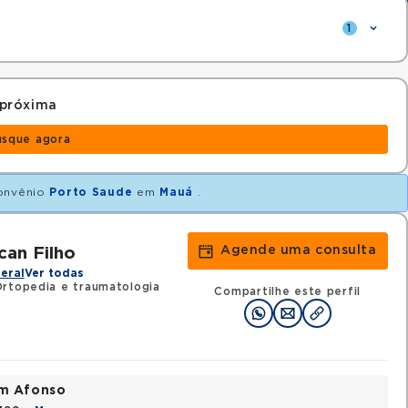
1
 próxima
usque agora
onvênio
Porto Saude
em
Mauá
.
Agende uma consulta
an Filho
eral
Ver todas
Ortopedia e traumatologia
Compartilhe este perfil
im Afonso