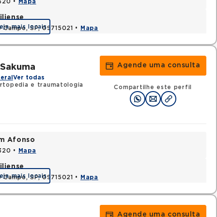
0320 •
Mapa
iliense
eja mais locais
o Campo, SP, 09715021 •
Mapa
Agende uma consulta
a Sakuma
eral
Ver todas
rtopedia e traumatologia
Compartilhe este perfil
im Afonso
0320 •
Mapa
iliense
eja mais locais
o Campo, SP, 09715021 •
Mapa
Agende uma consulta