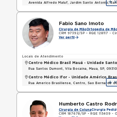
V
Avenida Alfredo Maluf, Jardim Santo Antonio, Sa
Fabio Sano Imoto
Cirurgia de Mão
Ortopedia de Mã
CRM 97392/SP
•
RQE 128117 - Ci
Ver perfil
Locais de Atendimento
Centro Médico Brasil Mauá - Unidade San
Rua Santos Dumont, Vila Bocaina, Maua, SP, 0931
Centro Médico Ifor - Unidade Américo Bras
V
Rua Americo Brasiliense, Centro, Sao Bernardo d
Humberto Castro Rodr
Cirurgia de Coluna
Cirurgia Pediá
CRM 187678/SP
•
RQE 113409 - 