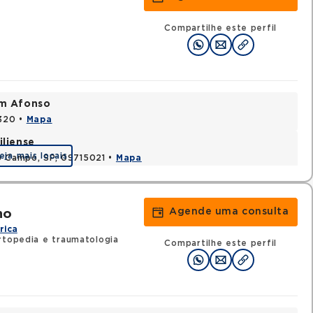
Compartilhe este perfil
im Afonso
0320 •
Mapa
iliense
eja mais locais
o Campo, SP, 09715021 •
Mapa
Agende uma consulta
ho
rica
rtopedia e traumatologia
Compartilhe este perfil