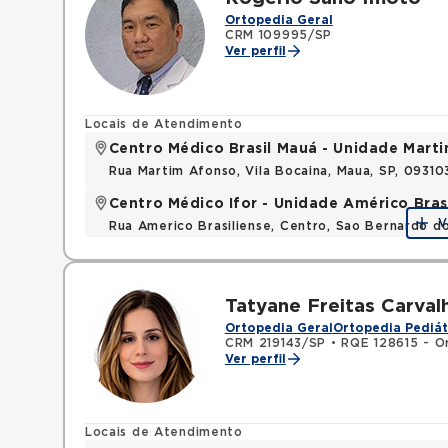
Ortopedia Geral
CRM 109995/SP
Ver perfil
Locais de Atendimento
Centro Médico Brasil Mauá - Unidade Mart
Rua Martim Afonso, Vila Bocaina, Maua, SP, 0931
Centro Médico Ifor - Unidade Américo Bras
V
Rua Americo Brasiliense, Centro, Sao Bernardo d
Tatyane Freitas Carval
Ortopedia Geral
Ortopedia Pediát
CRM 219143/SP
•
RQE 128615 - O
Ver perfil
Locais de Atendimento