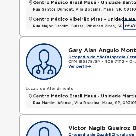
Centro Médico Brasil Mauá - Unidade San
Rua Santos Dumont, Vila Bocaina, Maua, SP, 0931
Centro Médico Ribeirão Pires - Unidade Ma
V
Rua Major Cardim, Suissa, Ribeirao Pires, SP, 09
Gary Alan Angulo Mon
Ortopedia de Mão
Ortopedia Gera
CRM 195379/SP
•
RQE 71112 - Or
Ver perfil
Locais de Atendimento
Centro Médico Brasil Mauá - Unidade Mart
Rua Martim Afonso, Vila Bocaina, Maua, SP, 0931
Victor Nagib Queiroz 
Ortopedia de Quadril
Cirurgia de 