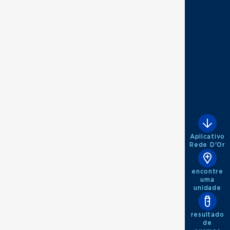
897 - Medicina do tráfego
Aplicativo
Rede D'Or
encontre
uma
unidade
resultado
de