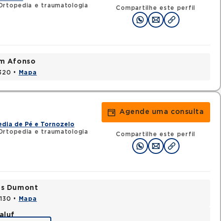
Ortopedia e traumatologia
Compartilhe este perfil
im Afonso
0320 •
Mapa
Agende uma consulta
dia de Pé e Tornozelo
Ortopedia e traumatologia
Compartilhe este perfil
tos Dumont
0130 •
Mapa
aluf