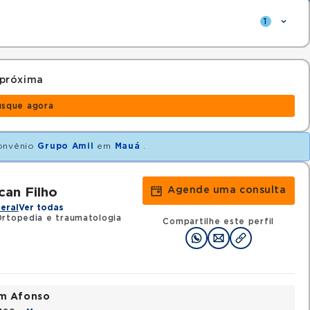
1
 próxima
usque agora
onvênio
Grupo Amil
em
Mauá
.
Agende uma consulta
an Filho
eral
Ver todas
Ortopedia e traumatologia
Compartilhe este perfil
im Afonso