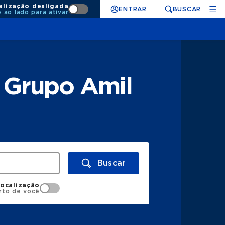
alização desligada
ENTRAR
BUSCAR
e ao lado para ativar
 Grupo Amil
Buscar
localização
rto de você