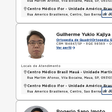
Rua Martim Afonso, Vila Bocaina, Maua, SP, 0931
Centro Médico Ifor - Unidade Américo Bras
V
Rua Americo Brasiliense, Centro, Sao Bernardo d
Guilherme Yukio Kajiy
Ortopedia de Quadril
Ortopedia G
CRM 184847/SP
•
RQE 98569 - O
Ver perfil
Locais de Atendimento
Centro Médico Brasil Mauá - Unidade Mart
Rua Martim Afonso, Vila Bocaina, Maua, SP, 0931
Centro Médico Ifor - Unidade Américo Bras
V
Rua Americo Brasiliense, Centro, Sao Bernardo d
Rogerio Sano Imoto