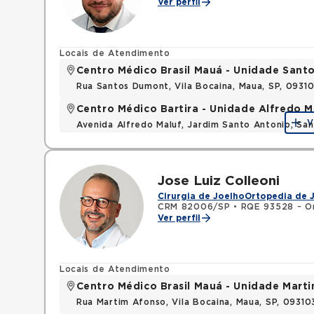
Ver perfil
Locais de Atendimento
Centro Médico Brasil Mauá - Unidade San
Rua Santos Dumont, Vila Bocaina, Maua, SP, 0931
Centro Médico Bartira - Unidade Alfredo M
V
Avenida Alfredo Maluf, Jardim Santo Antonio, Sa
Jose Luiz Colleoni
Cirurgia de Joelho
Ortopedia de 
CRM 82006/SP
•
RQE 93528 - Or
Ver perfil
Locais de Atendimento
Centro Médico Brasil Mauá - Unidade Mart
Rua Martim Afonso, Vila Bocaina, Maua, SP, 0931