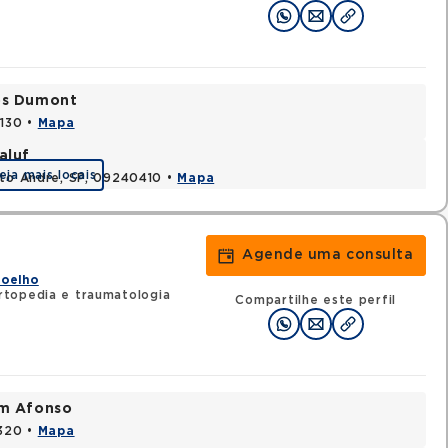
tos Dumont
0130 •
Mapa
aluf
eja mais locais
nto Andre, SP, 09240410 •
Mapa
Agende uma consulta
Joelho
topedia e traumatologia
Compartilhe este perfil
im Afonso
0320 •
Mapa