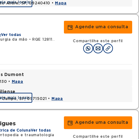
eja mais locais
nto Andre, SP, 09240410 •
Mapa
Agende uma consulta
o
Ver todas
rurgia da mão
•
RQE 128118 - Ortopedia e traumatologia
Compartilhe este perfil
tos Dumont
0130 •
Mapa
iliense
eja mais locais
o Campo, SP, 09715021 •
Mapa
Agende uma consulta
igues
trica de Coluna
Ver todas
Ortopedia e traumatologia
Compartilhe este perfil