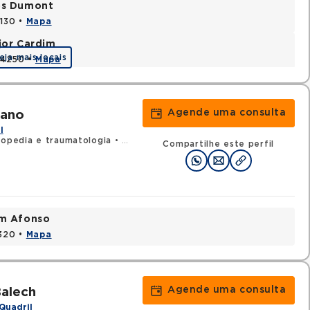
tos Dumont
0130 •
Mapa
jor Cardim
eja mais locais
424250 •
Mapa
Agende uma consulta
tano
l
topedia e traumatologia
•
RQE 95592 - Cirurgia da mão
•
RQE 152
Compartilhe este perfil
im Afonso
0320 •
Mapa
Agende uma consulta
Balech
Quadril