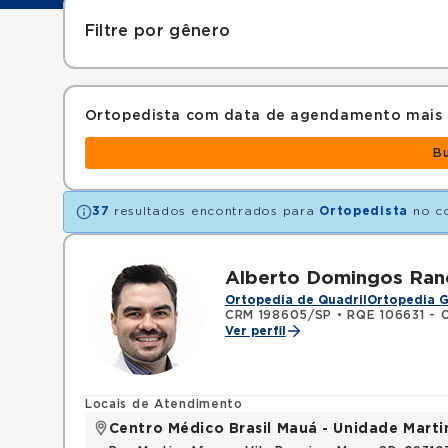
Filtre por gênero
Ortopedista com data de agendamento mais
B
37
resultados encontrados para
Ortopedista
no c
Alberto Domingos Ranc
Ortopedia de Quadril
Ortopedia G
CRM 198605/SP
•
RQE 106631 - 
Ver perfil
Locais de Atendimento
Centro Médico Brasil Mauá - Unidade Mart